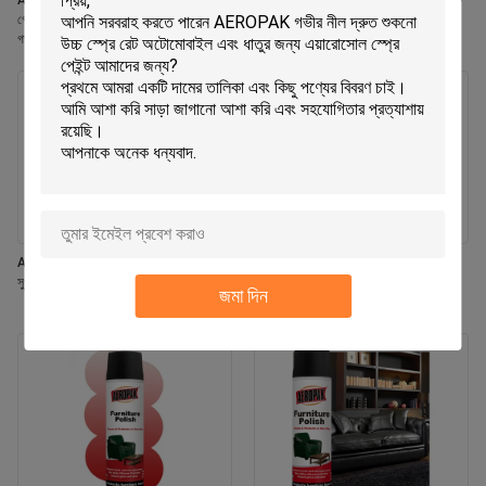
Aeropak 330ml পরিবেশ বান্ধব এয়ারোসোল
Aeropak 330ml অ্যারোসোল জাসমিন স্ফটিক
গোলাপী সুগন্ধি এয়ার ফ্রেশনার স্প্রে হোম এবং
ব্যবহার কার্যকর গন্ধ নির্মূলকারী দীর্ঘস্থায়ী পরিবেশ
গাড়ির অভ্যন্তরীণ ব্যবহারের জন্য দীর্ঘস্থায়ী
বান্ধব পোষা প্রাণী-নিরাপদ শিশু-নিরাপদ এয়ার
ফ্রেশনার
Aeropak 330ml এয়ারোসোল তাজা ইয়াসমিন
Aeropak 500ml ইকো-ফ্রেন্ডলি সর্ব-উদ্দেশ্য
সুগন্ধি এয়ার ফ্রেশনার স্প্রে
রান্নাঘর ওভেন কুকওয়্যার মাল্টি-সারফেস রেসিডিউ-
জমা দিন
মুক্ত দ্রুত-শুষ্ক পরিষ্কারের স্প্রে