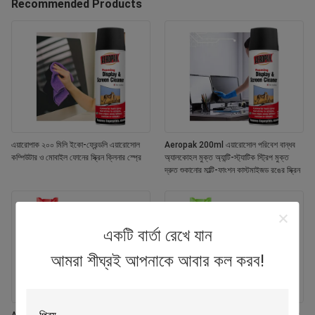
Recommended Products
এয়ারোপাক ২০০ মিলি ইকো-ফ্রেন্ডলি এয়ারোসোল
Aeropak 200ml এয়ারোসোল পরিবেশ বান্ধব
কম্পিউটার ও মোবাইল ফোনের স্ক্রিন ক্লিনার স্প্রে
অ্যালকোহল মুক্ত অ্যান্টি-স্ট্যাটিক স্ট্রিপ মুক্ত
দ্রুত শুকানোর মাল্টি-ফাংশন কাস্টমাইজড রঙের স্ক্রিন
একটি বার্তা রেখে যান
আমরা শীঘ্রই আপনাকে আবার কল করব!