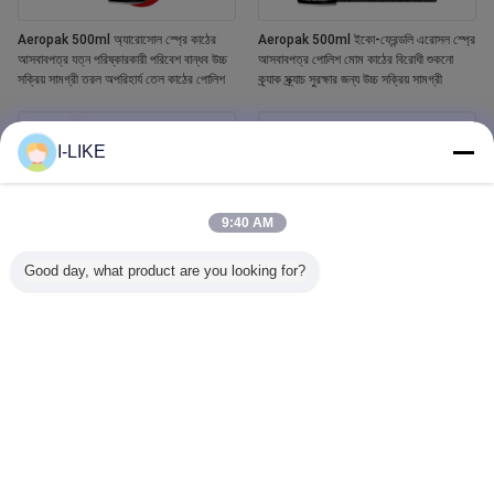
Aeropak 500ml অ্যারোসোল স্প্রে কাঠের
Aeropak 500ml ইকো-ফ্রেন্ডলি এরোসল স্প্রে
আসবাবপত্র যত্ন পরিষ্কারকারী পরিবেশ বান্ধব উচ্চ
আসবাবপত্র পোলিশ মোম কাঠের বিরোধী শুকনো
সক্রিয় সামগ্রী তরল অপরিহার্য তেল কাঠের পোলিশ
ক্র্যাক স্ক্র্যাচ সুরক্ষার জন্য উচ্চ সক্রিয় সামগ্রী
I-LIKE
9:40 AM
Good day, what product are you looking for?
Aeropak 400ml ওয়াটারপ্রুফ হোয়াইট টব এবং
Aeropak 500ml কার উইন্ডো গ্লাস ক্লিনার
টাইলস রিফিনিশিং সিরামিক পেইন্ট স্প্রে
লিকুইড এজেন্ট মিরর গ্লাস ক্লিনার অটোমোটিভ এবং
গৃহস্থালী জলের দাগ রিমুভারের জন্য স্প্রে