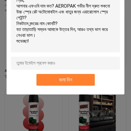
Aeropak 330ml পরিবেশ বান্ধব এয়ারোসোল
Aeropak 330ml অ্যারোসোল জাসমিন স্ফটিক
গোলাপী সুগন্ধি এয়ার ফ্রেশনার স্প্রে হোম এবং
ব্যবহার কার্যকর গন্ধ নির্মূলকারী দীর্ঘস্থায়ী পরিবেশ
গাড়ির অভ্যন্তরীণ ব্যবহারের জন্য দীর্ঘস্থায়ী
বান্ধব পোষা প্রাণী-নিরাপদ শিশু-নিরাপদ এয়ার
ফ্রেশনার
Aeropak 330ml এয়ারোসোল তাজা ইয়াসমিন
Aeropak 500ml ইকো-ফ্রেন্ডলি সর্ব-উদ্দেশ্য
সুগন্ধি এয়ার ফ্রেশনার স্প্রে
রান্নাঘর ওভেন কুকওয়্যার মাল্টি-সারফেস রেসিডিউ-
জমা দিন
মুক্ত দ্রুত-শুষ্ক পরিষ্কারের স্প্রে