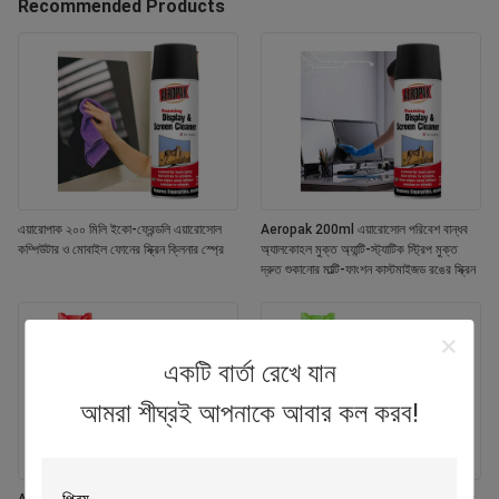
Recommended Products
এয়ারোপাক ২০০ মিলি ইকো-ফ্রেন্ডলি এয়ারোসোল
Aeropak 200ml এয়ারোসোল পরিবেশ বান্ধব
কম্পিউটার ও মোবাইল ফোনের স্ক্রিন ক্লিনার স্প্রে
অ্যালকোহল মুক্ত অ্যান্টি-স্ট্যাটিক স্ট্রিপ মুক্ত
দ্রুত শুকানোর মাল্টি-ফাংশন কাস্টমাইজড রঙের স্ক্রিন
একটি বার্তা রেখে যান
আমরা শীঘ্রই আপনাকে আবার কল করব!