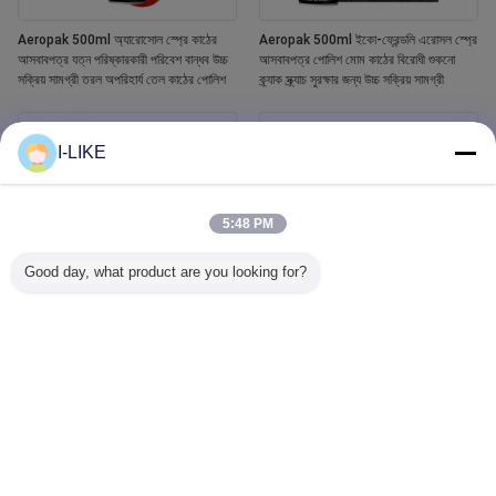
Aeropak 500ml অ্যারোসোল স্প্রে কাঠের
Aeropak 500ml ইকো-ফ্রেন্ডলি এরোসল স্প্রে
আসবাবপত্র যত্ন পরিষ্কারকারী পরিবেশ বান্ধব উচ্চ
আসবাবপত্র পোলিশ মোম কাঠের বিরোধী শুকনো
সক্রিয় সামগ্রী তরল অপরিহার্য তেল কাঠের পোলিশ
ক্র্যাক স্ক্র্যাচ সুরক্ষার জন্য উচ্চ সক্রিয় সামগ্রী
I-LIKE
5:48 PM
Good day, what product are you looking for?
Aeropak 400ml ওয়াটারপ্রুফ হোয়াইট টব এবং
Aeropak 500ml কার উইন্ডো গ্লাস ক্লিনার
টাইলস রিফিনিশিং সিরামিক পেইন্ট স্প্রে
লিকুইড এজেন্ট মিরর গ্লাস ক্লিনার অটোমোটিভ এবং
গৃহস্থালী জলের দাগ রিমুভারের জন্য স্প্রে