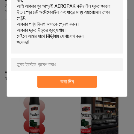
Aeropak 330ml পরিবেশ বান্ধব এয়ারোসোল
Aeropak 330ml অ্যারোসোল জাসমিন স্ফটিক
গোলাপী সুগন্ধি এয়ার ফ্রেশনার স্প্রে হোম এবং
ব্যবহার কার্যকর গন্ধ নির্মূলকারী দীর্ঘস্থায়ী পরিবেশ
গাড়ির অভ্যন্তরীণ ব্যবহারের জন্য দীর্ঘস্থায়ী
বান্ধব পোষা প্রাণী-নিরাপদ শিশু-নিরাপদ এয়ার
ফ্রেশনার
Aeropak 330ml এয়ারোসোল তাজা ইয়াসমিন
Aeropak 500ml ইকো-ফ্রেন্ডলি সর্ব-উদ্দেশ্য
সুগন্ধি এয়ার ফ্রেশনার স্প্রে
রান্নাঘর ওভেন কুকওয়্যার মাল্টি-সারফেস রেসিডিউ-
জমা দিন
মুক্ত দ্রুত-শুষ্ক পরিষ্কারের স্প্রে