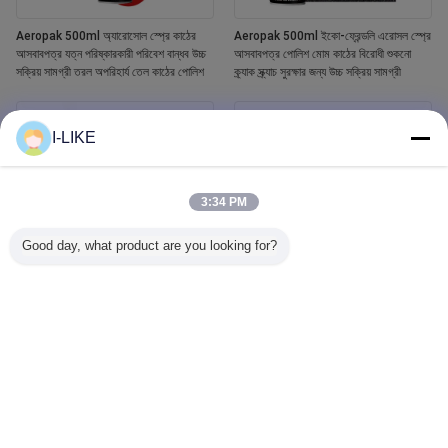
Aeropak 500ml অ্যারোসোল স্প্রে কাঠের
Aeropak 500ml ইকো-ফ্রেন্ডলি এরোসল স্প্রে
আসবাবপত্র যত্ন পরিষ্কারকারী পরিবেশ বান্ধব উচ্চ
আসবাবপত্র পোলিশ মোম কাঠের বিরোধী শুকনো
সক্রিয় সামগ্রী তরল অপরিহার্য তেল কাঠের পোলিশ
ক্র্যাক স্ক্র্যাচ সুরক্ষার জন্য উচ্চ সক্রিয় সামগ্রী
I-LIKE
3:34 PM
Good day, what product are you looking for?
Aeropak 400ml ওয়াটারপ্রুফ হোয়াইট টব এবং
Aeropak 500ml কার উইন্ডো গ্লাস ক্লিনার
টাইলস রিফিনিশিং সিরামিক পেইন্ট স্প্রে
লিকুইড এজেন্ট মিরর গ্লাস ক্লিনার অটোমোটিভ এবং
গৃহস্থালী জলের দাগ রিমুভারের জন্য স্প্রে