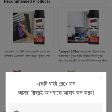
Recommended Products
এয়ারোপাক ২০০ মিলি ইকো-ফ্রেন্ডলি এয়ারোসোল
Aeropak 200ml এয়ারোসোল পরিবেশ বান্ধব
কম্পিউটার ও মোবাইল ফোনের স্ক্রিন ক্লিনার স্প্রে
অ্যালকোহল মুক্ত অ্যান্টি-স্ট্যাটিক স্ট্রিপ মুক্ত
দ্রুত শুকানোর মাল্টি-ফাংশন কাস্টমাইজড রঙের স্ক্রিন
একটি বার্তা রেখে যান
আমরা শীঘ্রই আপনাকে আবার কল করব!