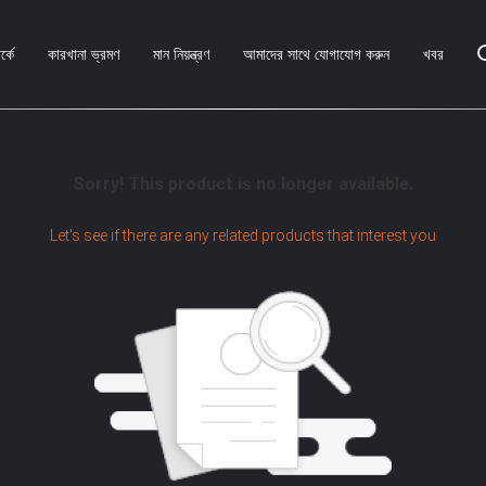
্কে
কারখানা ভ্রমণ
মান নিয়ন্ত্রণ
আমাদের সাথে যোগাযোগ করুন
খবর
Sorry! This product is no longer available.
Let's see if there are any related products that interest you