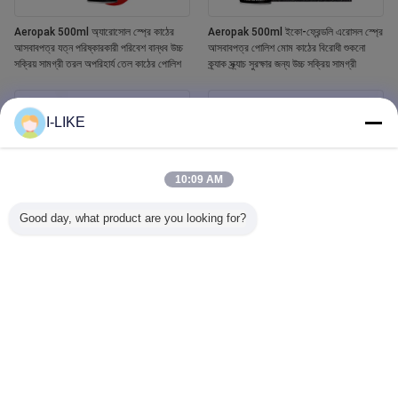
Aeropak 500ml অ্যারোসোল স্প্রে কাঠের
Aeropak 500ml ইকো-ফ্রেন্ডলি এরোসল স্প্রে
আসবাবপত্র যত্ন পরিষ্কারকারী পরিবেশ বান্ধব উচ্চ
আসবাবপত্র পোলিশ মোম কাঠের বিরোধী শুকনো
সক্রিয় সামগ্রী তরল অপরিহার্য তেল কাঠের পোলিশ
ক্র্যাক স্ক্র্যাচ সুরক্ষার জন্য উচ্চ সক্রিয় সামগ্রী
I-LIKE
10:09 AM
Good day, what product are you looking for?
Aeropak 400ml ওয়াটারপ্রুফ হোয়াইট টব এবং
Aeropak 500ml কার উইন্ডো গ্লাস ক্লিনার
টাইলস রিফিনিশিং সিরামিক পেইন্ট স্প্রে
লিকুইড এজেন্ট মিরর গ্লাস ক্লিনার অটোমোটিভ এবং
গৃহস্থালী জলের দাগ রিমুভারের জন্য স্প্রে