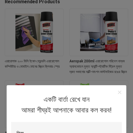
Recommended Products
এয়ারোপাক ২০০ মিলি ইকো-ফ্রেন্ডলি এয়ারোসোল
Aeropak 200ml এয়ারোসোল পরিবেশ বান্ধব
কম্পিউটার ও মোবাইল ফোনের স্ক্রিন ক্লিনার স্প্রে
অ্যালকোহল মুক্ত অ্যান্টি-স্ট্যাটিক স্ট্রিপ মুক্ত
দ্রুত শুকানোর মাল্টি-ফাংশন কাস্টমাইজড রঙের স্ক্রিন
একটি বার্তা রেখে যান
আমরা শীঘ্রই আপনাকে আবার কল করব!