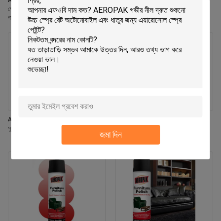
Aeropak 330ml পরিবেশ বান্ধব এয়ারোসোল
Aeropak 330ml অ্যারোসোল জাসমিন স্ফটিক
গোলাপী সুগন্ধি এয়ার ফ্রেশনার স্প্রে হোম এবং
ব্যবহার কার্যকর গন্ধ নির্মূলকারী দীর্ঘস্থায়ী পরিবেশ
গাড়ির অভ্যন্তরীণ ব্যবহারের জন্য দীর্ঘস্থায়ী
বান্ধব পোষা প্রাণী-নিরাপদ শিশু-নিরাপদ এয়ার
ফ্রেশনার
Aeropak 330ml এয়ারোসোল তাজা ইয়াসমিন
Aeropak 500ml ইকো-ফ্রেন্ডলি সর্ব-উদ্দেশ্য
সুগন্ধি এয়ার ফ্রেশনার স্প্রে
রান্নাঘর ওভেন কুকওয়্যার মাল্টি-সারফেস রেসিডিউ-
জমা দিন
মুক্ত দ্রুত-শুষ্ক পরিষ্কারের স্প্রে