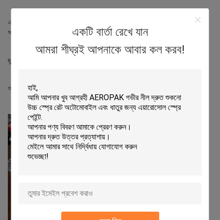
একই সময়ে, শ্রম দিবসের ছুটির দিনটি আসার সাথে সাথে, দয়া করে নোট করুন
আমাদের
একটি বার্তা রেখে যান
সময়সূচী:
আমরা শীঘ্রই আপনাকে আবার কল করব!
ছুটির সময়: ১-৫ মে
আমরা সবাইকে একটি আরামদায়ক এবং উপভোগ্য ছুটির দিন কামনা করি!