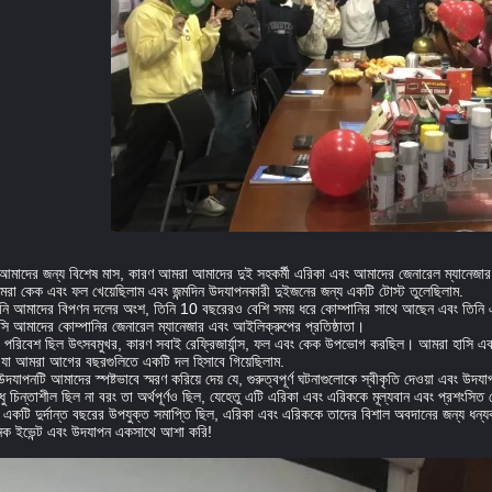
 আমাদের জন্য বিশেষ মাস, কারণ আমরা আমাদের দুই সহকর্মী এরিকা এবং আমাদের জেনারেল ম্যানেজার 
মরা কেক এবং ফল খেয়েছিলাম এবং জন্মদিন উদযাপনকারী দুইজনের জন্য একটি টোস্ট তুলেছিলাম.
িনি আমাদের বিপণন দলের অংশ, তিনি 10 বছরেরও বেশি সময় ধরে কোম্পানির সাথে আছেন এবং তিনি এ
আমাদের কোম্পানির জেনারেল ম্যানেজার এবং আইলিক্রুপের প্রতিষ্ঠাতা।
 পরিবেশ ছিল উৎসবমুখর, কারণ সবাই রেফ্রিজার্যান্স, ফল এবং কেক উপভোগ করছিল। আমরা হাসি এবং গ
ে যা আমরা আগের বছরগুলিতে একটি দল হিসাবে গিয়েছিলাম.
 উদযাপনটি আমাদের স্পষ্টভাবে স্মরণ করিয়ে দেয় যে, গুরুত্বপূর্ণ ঘটনাগুলোকে স্বীকৃতি দেওয়া এব
 শুধু চিন্তাশীল ছিল না বরং তা অর্থপূর্ণও ছিল, যেহেতু এটি এরিকা এবং এরিককে মূল্যবান এবং প্রশংসি
 একটি দুর্দান্ত বছরের উপযুক্ত সমাপ্তি ছিল, এরিকা এবং এরিককে তাদের বিশাল অবদানের জন্য ধ
 ইভেন্ট এবং উদযাপন একসাথে আশা করি!