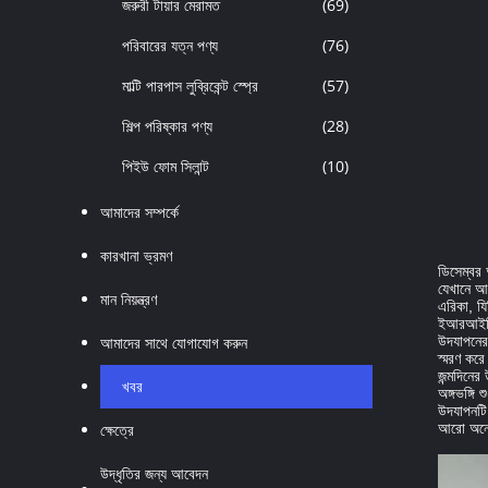
জরুরী টায়ার মেরামত
(69)
পরিবারের যত্ন পণ্য
(76)
মাল্টি পারপাস লুব্রিকেন্ট স্প্রে
(57)
শিল্প পরিষ্কার পণ্য
(28)
পিইউ ফোম সিলান্ট
(10)
আমাদের সম্পর্কে
কারখানা ভ্রমণ
ডিসেম্বর
যেখানে আ
মান নিয়ন্ত্রণ
এরিকা, য
ইআরআইসি 
আমাদের সাথে যোগাযোগ করুন
উদযাপনের
স্মরণ কর
জন্মদিনের
খবর
অঙ্গভঙ্গি
উদযাপনটি
ক্ষেত্রে
আরো অনেক
উদ্ধৃতির জন্য আবেদন