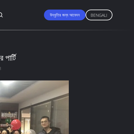
উদ্ধৃতির জন্য আবেদন
BENGALI
 পার্টি
3