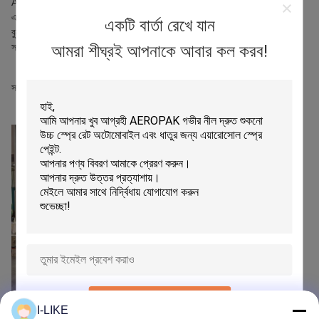
AEROPAK-এ, অংশীদারদের সাথে সংযোগ স্থাপন, নতুন গ্রাহকদের সাথে দেখা করা
এবং আমাদের সর্বশেষ পণ্যগুলি প্রদর্শন করার একটি দুর্দান্ত সুযোগ ছিল। যারা আমাদের
একটি বার্তা রেখে যান
বুথে এসেছিলেন এবং আমাদের সাথে মূল্যবান আলোচনা করেছেন তাদের প্রত্যেককে আমরা
সত্যিই ধন্যবাদ জানাই।
আমরা শীঘ্রই আপনাকে আবার কল করব!
সামনে আরও সুযোগের অপেক্ষায় - এবং দ্বিতীয় পর্যায়ে আবার দেখা হবে!
জমা দিন
I-LIKE