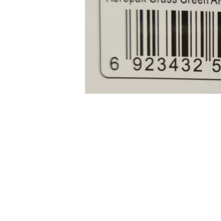
প্রস্তুতি
সর্বোত্তম ফলাফলের জন্য, গ্রীস, মোম, মরিচা এবং ধুলোর প
প্রাইমার দিয়ে কাঁচা কাঠ বা ধাতু প্রাইম করুন এবং সম্পূর
আবেদন
গুরুত্বপূর্ণ: ব্যবহারের আগে এক মিনিটের জন্য জোরালোভাব
অবিচ্ছিন্ন গতিতে স্প্রে করুন।বিরাম দিন, কুয়াশার 
প্রয়োজন হয়, অতিরিক্ত কোট মধ্যে অন্তত এক ঘন্টা সময় দ
পরিষ্কার কর
খনিজ টার্পস বা সাধারণ-উদ্দেশ্য পাতলা দিয়ে যে কোনও ওভার
সঠিক নিষ্পত্তি
সংবাদপত্রে অপ্রয়োজনীয় পণ্য স্প্রে করে বর্জ্য ফেলার জ
খালি ক্যান পুনর্ব্যবহারযোগ্য।
সতর্কতা
আগুন বা নগ্ন শিখার কাছাকাছি ব্যবহার করবেন না।
খালি থাকলেও খোঁচা বা জ্বাল দেবেন না।