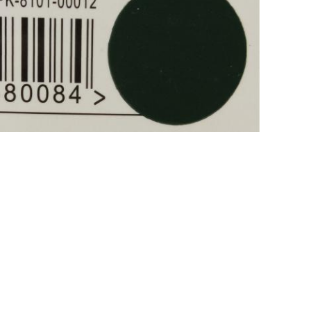
ৃষ্ঠ পরিষ্কার করুন।সমস্ত চকচকে সারফেস স্ক্র্যাফ বা হালকা বালি দিয়ে কোনো অবাঞ্ছিত বাম্প বা ফ্ল্
্ণ শুকানোর অনুমতি দিন।
ে ক্যানটি ঝাঁকান।ক্যানটিকে প্রস্তুত পৃষ্ঠ থেকে 30 সেমি দূরে ধরে রেখে, একটি হালকা কুয়াশার আবর
আবরণটিকে 30 থেকে 60 সেকেন্ডের জন্য সেট করার অনুমতি দিন, তারপর প্রথম কোটে 90° এ কাজ করা
িন।বিদ্যমান পেইন্টের উপর পেইন্টিং করার সময় সর্বদা সামঞ্জস্য পরীক্ষা করুন।
 স্প্রে পরিষ্কার করুন।ভাল দীর্ঘমেয়াদী সঞ্চয়স্থানের জন্য, উল্টো দিকে ঘুরিয়ে স্প্রে করতে পারেন 
ন্য।