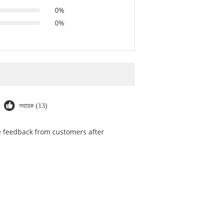
0%
0%
সহায়ক (13)
he feedback from customers after