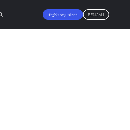
উদ্ধৃতির জন্য আবেদন
BENGALI
াস সবুজ রঙের এক্রাইলিক
h