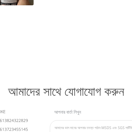
আঠালো স্প্রে
আমাদের সাথে যোগাযোগ করুন
IKE
আপনার বার্তা লিখুন
613824322829
613723455145