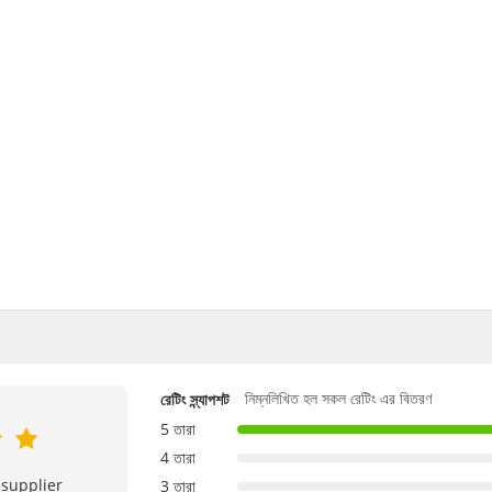
2 F
ইচ্ছাকৃত অপব্যবহার
নিম্নলিখিত হল সকল রেটিং এর বিতরণ
রেটিং স্ন্যাপশট
5 তারা
4 তারা
 supplier
3 তারা