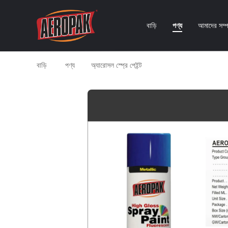
বাড়ি
পণ্য
আমাদের সম্পর
বাড়ি
পণ্য
অ্যারোসল স্প্রে পেইন্ট
MSDS এবং SGS সার্টিফিকেট