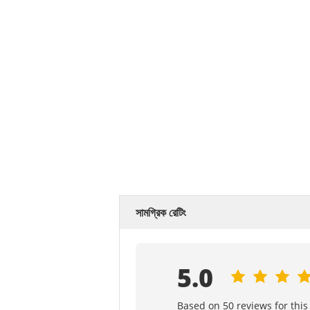
সরাসরি সূর্যালোকের বাইরে একটি শীতল জায়গায় রাখুন।
50 ডিগ্রি সেলসিয়াসের উপরে সংরক্ষণ করবেন না।/ 12
চোখে বা মুখে কখনই স্প্রে করবেন না।
প্রোপেলান্ট: হাইড্রোকার্বন
নিরাপত্তা সতর্কতা
শিশুদের নাগালের বাইরে রাখুন
গিলে ফেলা হলে অবিলম্বে ডাক্তারের পরামর্শ নিন।
সতর্কতা - ইচ্ছাকৃতভাবে বিষয়বস্তু শ্বাস প্রশ্বাসের মাধ্যমে 
ক্ষতিকারক বা এমনকি মারাত্মক হতে পারে।
রেটিং ও পর্যালোচনা
সামগ্রিক রেটিং
5.0
Based on 50 reviews for this