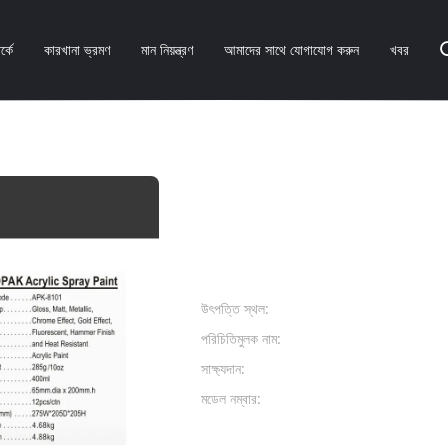
্কে
কারখানা ভ্রমণ
মান নিয়ন্ত্রণ
আমাদের সাথে যোগাযোগ করুন
খবর
 ঘাস সবুজ রঙের এক্রাইলিক স্প্রে পেইন্ট সহ AEROPAK
MSDS এবং SGS সার্টিফিকেট ঘ
স্প্রে পেইন্ট সহ AEROPAK
পণ্যের বিবরণ:
উৎপত্তি স্থল:
গুয়াংডং, চীন
পরিচিতিমুলক নাম:
Aeropak
সাক্ষ্যদান:
RoHS,Reac
মডেল নম্বার:
APK-8101