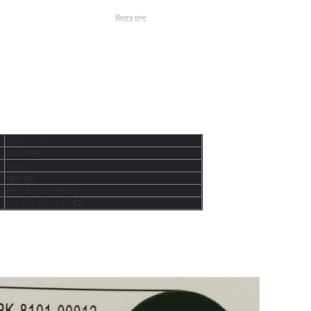
ভিতরে চাপ:
0.3-0.5 MPa(25℃)
 আঠালো স্প্রে
ার্টিফিকেট ঘাস সবুজ রঙের এক্রাইলিক স্প্রে পে
AEROPAK
400 মিলি
10oz
সবুজ ঘাস
APK-8101-00012
0.3-0.5 MPa(25℃)
মে উত্পাদিত হয়।এটি এক ধরনের দ্রুত শুকানো থার্মোপ্লাস্টিক অ্যাক্রিলিক অ্যারোসল পেইন্ট, যা বেনজিন
্ট মেমব্রেন, স্থায়ী রঙের মতো বৈশিষ্ট্য রয়েছে।এবং এটি আবহাওয়া ক্ষমতা, আঠালো, দীপ্তি, কঠোরতা,
রসাধন ফাংশন আছে.এটি ধাতু, চিকিত্সা করা পৃষ্ঠের সাথে কাঠ, গ্লাস, ABS প্লাস্টিক এবং ইত্যাদি সহ বি