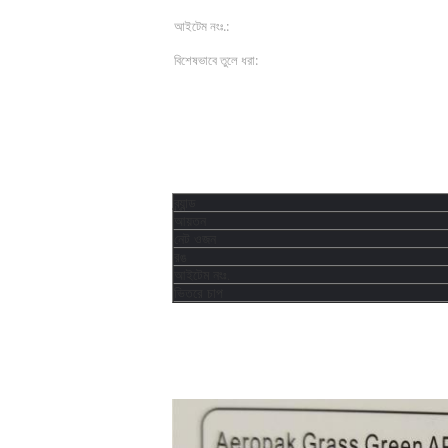
আইটেম নংঃ.:
APK-8101-00012
বিশেষভাবে তুলে ধরা:
এক্রাইলিক স্প্রে পেইন্ট
এরোসল
,
পণ্যের বর্ণনা
MSDS এবং SGS স
ব্র্যান্ড
আয়তন
নেট ওজন
রঙ
আইটেম নংঃ.
ভিতরে চাপ
স্প্রে পেইন্ট উন্নত প্রযুক্তি এবং উত্পাদন প্রক্রিয়ার মাধ্য
ভাল অ্যাটোমাইজার, দ্রুত শুকানো, প্রচুর এবং আকর্ষণীয় পেইন
কর্মক্ষমতা আছে. এই বৈশিষ্ট্যগুলি এটি চমৎকার সুরক্ষা এবং প্
প্রয়োগ করা হয়।