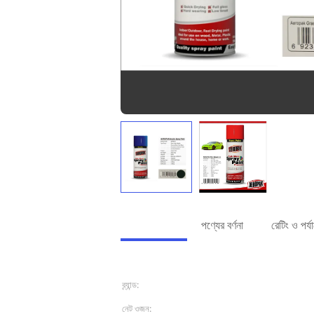
বিস্তারিত তথ্য
পণ্যের বর্ণনা
রেটিং ও পর্
বিস্তারিত তথ্য
ব্র্যান্ড:
এরোপাক
নেট ওজন:
10oz