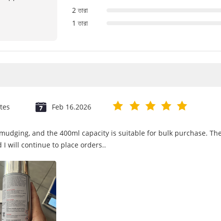
2 তারা
1 তারা
tes
Feb 16.2026
 smudging, and the 400ml capacity is suitable for bulk purchase. T
 I will continue to place orders..