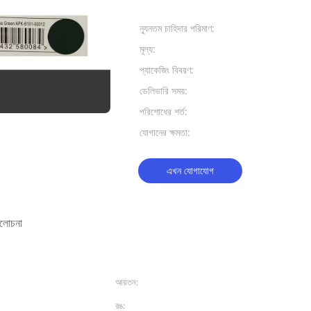
প্রদান:
ন্যূনতম চাহিদার পরিমাণ:
7500 পিসি
মূল্য:
USD 0.6-1.0
প্যাকেজিং বিবরণ:
12pcs/ctn, 2
ডেলিভারি সময়:
30-45 কার্যদি
পরিশোধের শর্ত:
এল/সি, টি/টি, ওয
যোগানের ক্ষমতা:
প্রতিদিন 200
এখন যোগাযোগ
যালোচনা
আয়তন:
400 মিলি
রঙ:
সবুজ ঘাস