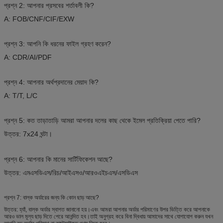
প্রশ্ন 2: আপনার প্রসবের শর্তাবলী কি?
A: FOB/CNF/CIF/EXW
প্রশ্ন 3: আপনি কি ধরনের ফাইল গ্রহণ করেন?
A: CDR/AI/PDF
প্রশ্ন 4: আপনার অর্থপ্রদানের মেয়াদ কি?
A: T/T, L/C
প্রশ্ন 5: কত তাড়াতাড়ি আমরা আপনার দলের কাছ থেকে ইমেল প্রতিক্রিয়া পেতে পারি?
উত্তর: 7x24 ঘন্টা।
প্রশ্ন 6: আপনার কি মানের সার্টিফিকেশন আছে?
উত্তর: এমএসডিএস/রিচ/আইএসও/আরওএইচএস/এসডিএস
প্রশ্ন 7: বাল্ক অর্ডারের জন্য কি কোন ছাড় আছে?
উত্তর: হ্যাঁ, বাল্ক অর্ডার স্বাগত জানানো হয়।এবং আমরা আপনার অর্ডার পরিমাণের উপর ভিত্তি করে আপনাকে
আরও ভাল মূল্য ছাড় দিতে পেরে আনন্দিত হব।তাই অনুগ্রহ করে বিনা দ্বিধায় আমাদের সাথে যোগাযোগ করুন যখন