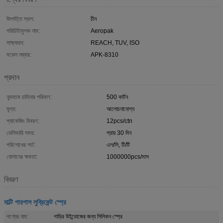
উৎপত্তি স্থল:
চীন
পরিচিতিমুলক নাম:
Aeropak
সাক্ষ্যদান:
REACH, TUV, ISO
মডেল নম্বার:
APK-8310
প্রদান
ন্যূনতম চাহিদার পরিমাণ:
500 কার্টন
মূল্য:
আলোচনাযোগ্য
প্যাকেজিং বিবরণ:
12pcs/ctn
ডেলিভারি সময়:
প্রায় 30 দিন
পরিশোধের শর্ত:
এল/সি, টি/টি
যোগানের ক্ষমতা:
1000000pcs/মাস
বিবরণ
মাল্টি পারপাস লুব্রিকেন্ট স্প্রে
পণ্যের নাম:
গাড়ির উইন্ডোজের জন্য সিলিকন স্প্রে