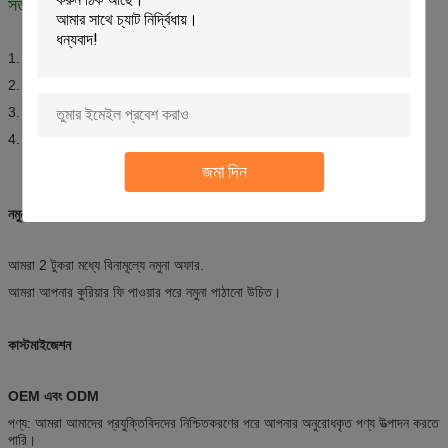
সতর্কতা
1. তাপ, শিখা, স্পার্ক এবং ইগনিশনের অন্যান্য উত্স থেকে দূরে রাখুন।
2. একটি শীতল, শুষ্ক জায়গায় সংরক্ষণ করুন (45°C);সরাসরি সূর্যালোক এড়িয়ে চলুন।
3. ক্যানটিকে সংঘর্ষ, খোঁচা বা জ্বালিয়ে দেবেন না।
4. শিশুদের নাগালের বাইরে রাখুন।
জমা দিন
নমুনা
আমরা 2 টুকরা মধ্যে বিনামূল্যে নমুনা অফার.
আমরা আপনার কুরিয়ার ফি পাওয়ার পরে নমুনা পাঠানো উচিত।
কাস্টমাইজেশন
OEM এবং ODM
পণ্য: আমরা আমাদের প্রযুক্তিবিদদের নিশ্চিতকরণের পরে আপনার অনুরোধকৃত পণ্য উত্পাদন করতে
পারি।