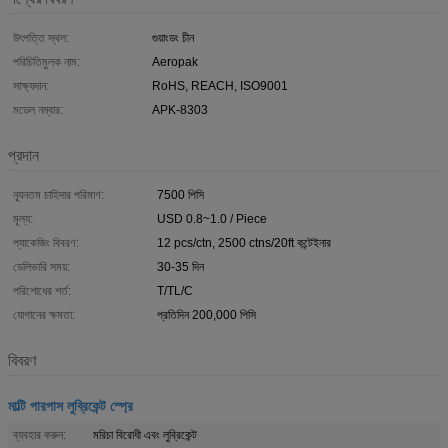
উৎপত্তি স্থল:
গুয়াংডং চীন
পরিচিতিমুলক নাম:
Aeropak
সাক্ষ্যদান:
RoHS, REACH, ISO9001
মডেল নম্বার:
APK-8303
প্রদান
ন্যূনতম চাহিদার পরিমাণ:
7500 পিসি
মূল্য:
USD 0.8~1.0 / Piece
প্যাকেজিং বিবরণ:
12 pcs/ctn, 2500 ctns/20ft কন্টেইনার
ডেলিভারি সময়:
30-35 দিন
পরিশোধের শর্ত:
T/TL/C
যোগানের ক্ষমতা:
প্রতিদিন 200,000 পিসি
বিবরণ
মাল্টি পারপাস লুব্রিকেন্ট স্প্রে
ব্যবহার করুন:
মরিচা বিরোধী এবং লুব্রিকেন্ট