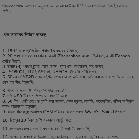
প্যাকেজ: আমরা আপনার অনুরোধ করা আকারের উপর ভিত্তি করে প্যাকেজ ডিজাইন করতে
পারি।
কেন আমাদের নির্বাচন করেছে
1. 1997 সালে প্রতিষ্ঠিত, প্রায় 15 বছরের ইতিহাস;
2. 2টি প্রধান কারখানার মালিক, একটি Zhongshan এরোসল তৈরিতে, একটি Foshan
তৈরির সিলেন্ট;
3. চারটি (4) প্রধান ব্র্যান্ড: আই-লাইক, ক্যাপ্টেন, আইম্যাক্স, কিং জয়েন;
4. ISO9001, TUV, ASTM, REACH, ইত্যাদি সার্টিফিকেট;
5. 5টিরও বেশি B2B ওয়েবসাইটের গোল্ড সদস্য: আলিবাবা, আলিবাবা জাপান, আলিবাবা চায়না,
মেড-ইন-চীন, ইত্যাদি;
6. উৎপাদন ক্ষমতা 6 মিলিয়ন পিসি/মাসের বেশি;
7. মাসিক 50 টিরও বেশি পাত্রে রপ্তানি করে;
8. 50 টিরও বেশি দেশে রপ্তানি করা হয়েছে, যেমন ফ্রান্স, জার্মানি, অস্ট্রেলিয়া, দক্ষিণ আফ্রিকা,
দক্ষিণ আমেরিকা ইত্যাদি;
9. আন্তর্জাতিক ব্র্যান্ডগুলিতে OEM পরিষেবা অফার করুন: Wynn's, Shield ইত্যাদি;
10. বিশ্বের 10 টিরও বেশি একমাত্র এজেন্ট সহ;
11. শেনজেন চেম্বার অফ ই-কমার্সের নির্বাহী সভাপতি কোম্পানি;
12. আমাদের গবেষণা ও উন্নয়ন দল, মান নিয়ন্ত্রণ দল, নকশা দল, বিক্রয় দল রয়েছে।