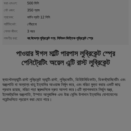
ভরা এমএল:
500 মিলি
নেট ওজন:
350 গ্রাম
প্যাকেজ:
কার্টন প্রতি 12 পিসি
সার্টিফিকেট:
পৌঁছানো
শেলফ জীবন:
3 বছর
বহু উদ্দেশ্য লুব্রিকেন্ট পণ্য
সিলিকন ভিত্তিক লুব্রিকেন্ট স্প্রে
লক্ষণীয় করা:
,
পাওয়ার ঈগল মাল্টি পারপাস লুব্রিকেন্ট স্প্রে
পেনিট্রেটিং অয়েল এন্টি রাস্ট লুব্রিকেন্ট
অ্যান্টি-রাস্ট লুব্রিকেন্ট অ্যান্টি-রাস্ট, লুব্রিকেটিং, ডিহিউমিডিফাইং, ডিকনট্যামিনেটিং এবং
ক্যাপ্টেন
যন্ত্রপাতি বা অন্যান্য ধাতু ইত্যাদির আওয়াজ নির্মূল করে, এবং মরিচা মুক্ত করার একটি জাদু
প্রভাব রয়েছে, মরিচা পড়া স্ক্রুগুলিকে দ্রুত আলগা করে।এটি ব্যাপকভাবে নির্ভুল যন্ত্র,
ইলেকট্রনিক যন্ত্রপাতি, ইস্পাত আনুষাঙ্গিক এবং উচ্চ সেন্সিং উপাদান ইত্যাদির যোগাযোগের
পয়েন্টগুলিতে প্রয়োগ করা যেতে পারে।