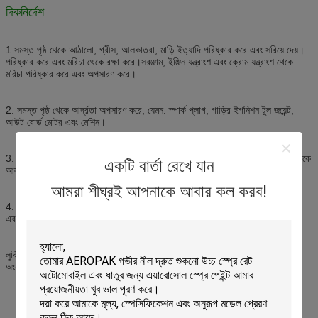
দিকনির্দেশ
1.
সমস্ত পৃষ্ঠ থেকে আঠালো, গ্রীস, আলকাতরা, মাড়ি ইত্যাদি পরিষ্কার করে এবং সরিয়ে দেয়।
পরিষ্কার করে এবং মরিচা থেকে রক্ষা করে।সরঞ্জাম, ইঞ্জিন যন্ত্রাংশ এবং ক্রোম যন্ত্রাংশ থেকে
মরিচা পরিষ্কার করে এবং অপসারণ করে।
2. সমস্ত পৃষ্ঠ থেকে আর্দ্রতা অপসারণ করে, যেমন: স্পার্ক প্লাগ, গাড়ির ইগনিশন টুল জয়েন্ট,
আউট বোর্ড মোটর এবং মেশিন।
3. মরিচা পড়া অংশ, তালা, জব্দ করা বাদাম এবং বোল্ট, ভালভ, জয়েন্ট এবং জং ধরা ধাতব বেল্টগুলিকে
একটি বার্তা রেখে যান
আলগা করে এবং পুঙ্খানুপুঙ্খভাবে প্রবেশ করে।
আমরা শীঘ্রই আপনাকে আবার কল করব!
4. কব্জা, দরজা, জানালা, স্প্রিংস, পুলি, চেইন, ক্লাচ এবং অন্যান্য চলমান অংশগুলি ভেদ করে
এবং লুব্রিকেট করে, এইভাবে শোরগোল বন্ধ করে।
লুব্রিকেট এবং আন-জ্যাম স্টিকি ইঞ্জিন অংশ, জয়েন্ট, সংযোগ এবং তারের.ইঞ্জিনের অভ্যন্তরীণ
অংশগুলি পরিষ্কার করে এবং প্রবেশ করে এবং মরিচা দূর করে।