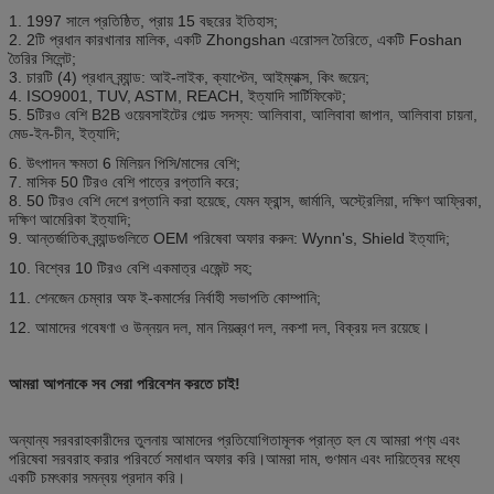
1. 1997 সালে প্রতিষ্ঠিত, প্রায় 15 বছরের ইতিহাস;
2. 2টি প্রধান কারখানার মালিক, একটি Zhongshan এরোসল তৈরিতে, একটি Foshan
তৈরির সিলেন্ট;
3. চারটি (4) প্রধান ব্র্যান্ড: আই-লাইক, ক্যাপ্টেন, আইম্যাক্স, কিং জয়েন;
4. ISO9001, TUV, ASTM, REACH, ইত্যাদি সার্টিফিকেট;
5. 5টিরও বেশি B2B ওয়েবসাইটের গোল্ড সদস্য: আলিবাবা, আলিবাবা জাপান, আলিবাবা চায়না,
মেড-ইন-চীন, ইত্যাদি;
6. উৎপাদন ক্ষমতা 6 মিলিয়ন পিসি/মাসের বেশি;
7. মাসিক 50 টিরও বেশি পাত্রে রপ্তানি করে;
8. 50 টিরও বেশি দেশে রপ্তানি করা হয়েছে, যেমন ফ্রান্স, জার্মানি, অস্ট্রেলিয়া, দক্ষিণ আফ্রিকা,
দক্ষিণ আমেরিকা ইত্যাদি;
9. আন্তর্জাতিক ব্র্যান্ডগুলিতে OEM পরিষেবা অফার করুন: Wynn's, Shield ইত্যাদি;
10. বিশ্বের 10 টিরও বেশি একমাত্র এজেন্ট সহ;
11. শেনজেন চেম্বার অফ ই-কমার্সের নির্বাহী সভাপতি কোম্পানি;
12. আমাদের গবেষণা ও উন্নয়ন দল, মান নিয়ন্ত্রণ দল, নকশা দল, বিক্রয় দল রয়েছে।
আমরা আপনাকে সব সেরা পরিবেশন করতে চাই!
অন্যান্য সরবরাহকারীদের তুলনায় আমাদের প্রতিযোগিতামূলক প্রান্ত হল যে আমরা পণ্য এবং
পরিষেবা সরবরাহ করার পরিবর্তে সমাধান অফার করি।আমরা দাম, গুণমান এবং দায়িত্বের মধ্যে
একটি চমৎকার সমন্বয় প্রদান করি।