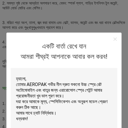
2. সমস্ত পৃষ্ঠ থেকে আর্দ্রতা অপসারণ করে, যেমন: স্পার্ক প্লাগ, গাড়ির ইগনিশন টুল জয়েন্ট,
আউট বোর্ড মোটর এবং মেশিন।
3. মরিচা পড়া অংশ, তালা, জব্দ করা বাদাম এবং বোল্ট, ভালভ, জয়েন্ট এবং জং ধরা ধাতব বেল্টগুলিকে
আলগা করে এবং পুঙ্খানুপুঙ্খভাবে প্রবেশ করে।
4. কব্জা, দরজা, জানালা, স্প্রিংস, পুলি, চেইন, ক্লাচ এবং অন্যান্য চলমান অংশগুলি ভেদ করে
একটি বার্তা রেখে যান
এবং লুব্রিকেট করে, এইভাবে শোরগোল বন্ধ করে।
আমরা শীঘ্রই আপনাকে আবার কল করব!
লুব্রিকেট এবং আন-জ্যাম স্টিকি ইঞ্জিন অংশ, জয়েন্ট, সংযোগ এবং তারের.ইঞ্জিনের অভ্যন্তরীণ
অংশগুলি পরিষ্কার করে এবং প্রবেশ করে এবং মরিচা দূর করে।
সতর্কতা
1. তাপ, শিখা, স্পার্ক এবং ইগনিশনের অন্যান্য উত্স থেকে দূরে রাখুন।
2. একটি শীতল, শুষ্ক জায়গায় সংরক্ষণ করুন (45°C);সরাসরি সূর্যালোক এড়িয়ে চলুন।
3. ক্যানটিকে সংঘর্ষ, খোঁচা বা জ্বালিয়ে দেবেন না।
4. শিশুদের নাগালের বাইরে রাখুন।