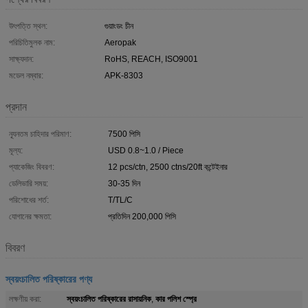
উৎপত্তি স্থল:
গুয়াংডং চীন
পরিচিতিমুলক নাম:
Aeropak
সাক্ষ্যদান:
RoHS, REACH, ISO9001
মডেল নম্বার:
APK-8303
প্রদান
ন্যূনতম চাহিদার পরিমাণ:
7500 পিসি
মূল্য:
USD 0.8~1.0 / Piece
প্যাকেজিং বিবরণ:
12 pcs/ctn, 2500 ctns/20ft কন্টেইনার
ডেলিভারি সময়:
30-35 দিন
পরিশোধের শর্ত:
T/TL/C
যোগানের ক্ষমতা:
প্রতিদিন 200,000 পিসি
বিবরণ
স্বয়ংচালিত পরিষ্কারের পণ্য
স্বয়ংচালিত পরিষ্কারের রাসায়নিক
কার পলিশ স্প্রে
লক্ষণীয় করা:
,