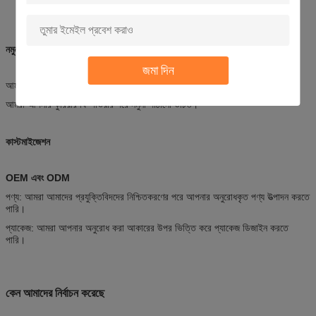
নমুনা
জমা দিন
আমরা 2 টুকরা মধ্যে বিনামূল্যে নমুনা অফার.
আমরা আপনার কুরিয়ার ফি পাওয়ার পরে নমুনা পাঠানো উচিত।
কাস্টমাইজেশন
OEM এবং ODM
পণ্য: আমরা আমাদের প্রযুক্তিবিদদের নিশ্চিতকরণের পরে আপনার অনুরোধকৃত পণ্য উত্পাদন করতে
পারি।
প্যাকেজ: আমরা আপনার অনুরোধ করা আকারের উপর ভিত্তি করে প্যাকেজ ডিজাইন করতে
পারি।
কেন আমাদের নির্বাচন করেছে