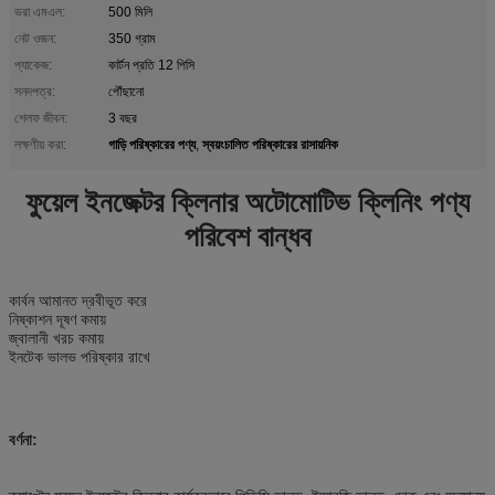
ভরা এমএল:
500 মিলি
নেট ওজন:
350 গ্রাম
প্যাকেজ:
কার্টন প্রতি 12 পিসি
সনদপত্র:
পৌঁছানো
শেলফ জীবন:
3 বছর
গাড়ি পরিষ্কারের পণ্য
স্বয়ংচালিত পরিষ্কারের রাসায়নিক
লক্ষণীয় করা:
,
ফুয়েল ইনজেক্টর ক্লিনার অটোমোটিভ ক্লিনিং পণ্য
পরিবেশ বান্ধব
কার্বন আমানত দ্রবীভূত করে
নিষ্কাশন দূষণ কমায়
জ্বালানী খরচ কমায়
ইনটেক ভালভ পরিষ্কার রাখে
বর্ণনা: