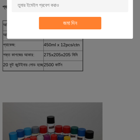
প্যাকেজ:
জমা দিন
আইটেম নংঃ.:
আইডি-315
আকার করতে পারেন:
∮65mm x 158mm H
প্যাকেজ:
450ml x 12pcs/ctn
শক্ত কাগজের আকার:
275x205x205 মিমি
20 ফুট কন্টেইনার লোড হচ্ছে
2500 কার্টন