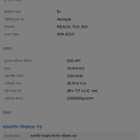
উৎপত্তি স্থল:
চীন
পরিচিতিমুলক নাম:
Aeropak
সাক্ষ্যদান:
REACH, TUV, ISO
মডেল নম্বার:
APK-8315
প্রদান
ন্যূনতম চাহিদার পরিমাণ:
500 কার্টন
মূল্য:
আলোচনাযোগ্য
প্যাকেজিং বিবরণ:
12pcs/ctn
ডেলিভারি সময়:
30 দিনের মধ্যে
পরিশোধের শর্ত:
দৃষ্টিতে T/T বা L/C দ্বারা
যোগানের ক্ষমতা:
1000000pcs/মাস
বিবরণ
স্বয়ংচালিত পরিষ্কারের পণ্য
ব্যবহার করুন:
জ্বালানী ইনজেক্টর সিস্টেম পরিষ্কার করা