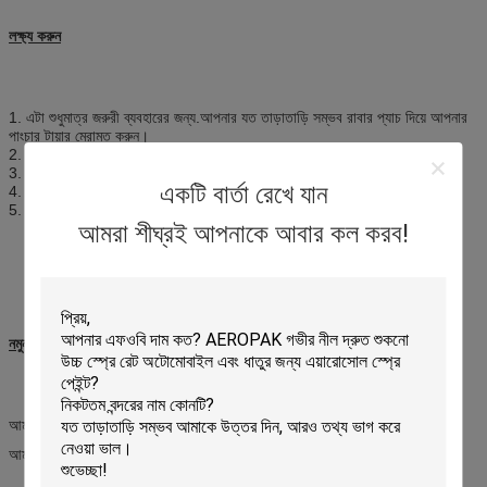
লক্ষ্য করুন
1. এটা শুধুমাত্র জরুরী ব্যবহারের জন্য.আপনার যত তাড়াতাড়ি সম্ভব রাবার প্যাচ দিয়ে আপনার
পাংচার টায়ার মেরামত করুন।
2. তাপ, শিখা, স্পার্ক এবং ইগনিশনের অন্যান্য উত্স থেকে দূরে রাখুন।
3. একটি শীতল, শুষ্ক জায়গায় সংরক্ষণ করুন (45°C);সরাসরি সূর্যালোক এড়িয়ে চলুন।
একটি বার্তা রেখে যান
4. ক্যানটিকে সংঘর্ষ, খোঁচা বা জ্বালিয়ে দেবেন না।
5. শিশুদের নাগালের বাইরে রাখুন।
আমরা শীঘ্রই আপনাকে আবার কল করব!
নমুনা
আমরা 2 টুকরা মধ্যে বিনামূল্যে নমুনা অফার.
আমরা আপনার কুরিয়ার ফি পাওয়ার পরে নমুনা পাঠানো উচিত।