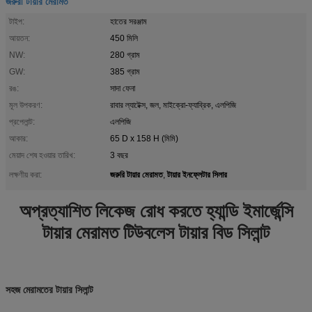
জরুরী টায়ার মেরামত
টাইপ:
হাতের সরঞ্জাম
আয়তন:
450 মিলি
NW:
280 গ্রাম
GW:
385 গ্রাম
রঙ:
সাদা ফেনা
মূল উপকরণ:
রাবার ল্যাটেক্স, জল, মাইক্রো-ফ্যাব্রিক, এলপিজি
প্রপেলান্ট:
এলপিজি
আকার:
65 D x 158 H (মিমি)
মেয়াদ শেষ হওয়ার তারিখ:
3 বছর
জরুরি টায়ার মেরামত
টায়ার ইনফ্লেটার সিলার
লক্ষণীয় করা:
,
অপ্রত্যাশিত লিকেজ রোধ করতে হ্যান্ডি ইমার্জেন্সি
টায়ার মেরামত টিউবলেস টায়ার বিড সিলান্ট
সহজ মেরামতের টায়ার সিলান্ট