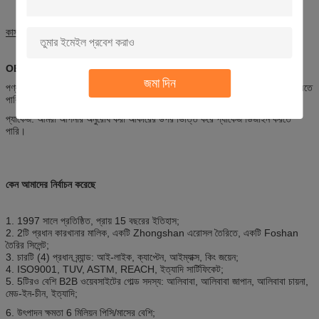
কাস্টমাইজেশন
OEM এবং ODM
জমা দিন
পণ্য: আমরা আমাদের প্রযুক্তিবিদদের নিশ্চিতকরণের পরে আপনার অনুরোধকৃত পণ্য উত্পাদন করতে
পারি।
প্যাকেজ: আমরা আপনার অনুরোধ করা আকারের উপর ভিত্তি করে প্যাকেজ ডিজাইন করতে
পারি।
কেন আমাদের নির্বাচন করেছে
1. 1997 সালে প্রতিষ্ঠিত, প্রায় 15 বছরের ইতিহাস;
2. 2টি প্রধান কারখানার মালিক, একটি Zhongshan এরোসল তৈরিতে, একটি Foshan
তৈরির সিলেন্ট;
3. চারটি (4) প্রধান ব্র্যান্ড: আই-লাইক, ক্যাপ্টেন, আইম্যাক্স, কিং জয়েন;
4. ISO9001, TUV, ASTM, REACH, ইত্যাদি সার্টিফিকেট;
5. 5টিরও বেশি B2B ওয়েবসাইটের গোল্ড সদস্য: আলিবাবা, আলিবাবা জাপান, আলিবাবা চায়না,
মেড-ইন-চীন, ইত্যাদি;
6. উৎপাদন ক্ষমতা 6 মিলিয়ন পিসি/মাসের বেশি;