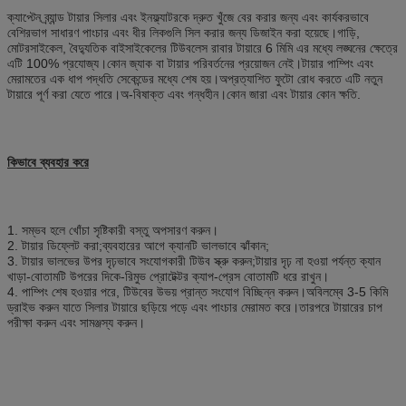
ক্যাপ্টেন ব্র্যান্ড টায়ার সিলার এবং ইনফ্ল্যাটরকে দ্রুত খুঁজে বের করার জন্য এবং কার্যকরভাবে
বেশিরভাগ সাধারণ পাংচার এবং ধীর লিকগুলি সিল করার জন্য ডিজাইন করা হয়েছে।গাড়ি,
মোটরসাইকেল, বৈদ্যুতিক বাইসাইকেলের টিউবলেস রাবার টায়ারে 6 মিমি এর মধ্যে লঙ্ঘনের ক্ষেত্রে
এটি 100% প্রযোজ্য।কোন জ্যাক বা টায়ার পরিবর্তনের প্রয়োজন নেই।টায়ার পাম্পিং এবং
মেরামতের এক ধাপ পদ্ধতি সেকেন্ডের মধ্যে শেষ হয়।অপ্রত্যাশিত ফুটো রোধ করতে এটি নতুন
টায়ারে পূর্ণ করা যেতে পারে।অ-বিষাক্ত এবং গন্ধহীন।কোন জারা এবং টায়ার কোন ক্ষতি.
কিভাবে ব্যবহার করে
1. সম্ভব হলে খোঁচা সৃষ্টিকারী বস্তু অপসারণ করুন।
2. টায়ার ডিফ্লেট করা;ব্যবহারের আগে ক্যানটি ভালভাবে ঝাঁকান;
3. টায়ার ভালভের উপর দৃঢ়ভাবে সংযোগকারী টিউব স্ক্রু করুন;টায়ার দৃঢ় না হওয়া পর্যন্ত ক্যান
খাড়া-বোতামটি উপরের দিকে-রিমুভ প্রোটেক্টর ক্যাপ-প্রেস বোতামটি ধরে রাখুন।
4. পাম্পিং শেষ হওয়ার পরে, টিউবের উভয় প্রান্ত সংযোগ বিচ্ছিন্ন করুন।অবিলম্বে 3-5 কিমি
ড্রাইভ করুন যাতে সিলার টায়ারে ছড়িয়ে পড়ে এবং পাংচার মেরামত করে।তারপরে টায়ারের চাপ
পরীক্ষা করুন এবং সামঞ্জস্য করুন।