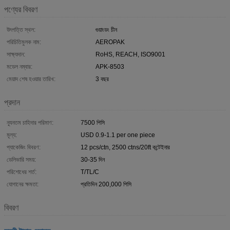
পণ্যের বিবরণ
উৎপত্তি স্থল:
গুয়াংডং চীন
পরিচিতিমুলক নাম:
AEROPAK
সাক্ষ্যদান:
RoHS, REACH, ISO9001
মডেল নম্বার:
APK-8503
মেয়াদ শেষ হওয়ার তারিখ:
3 বছর
প্রদান
ন্যূনতম চাহিদার পরিমাণ:
7500 পিসি
মূল্য:
USD 0.9-1.1 per one piece
প্যাকেজিং বিবরণ:
12 pcs/ctn, 2500 ctns/20ft কন্টেইনার
ডেলিভারি সময়:
30-35 দিন
পরিশোধের শর্ত:
T/TL/C
যোগানের ক্ষমতা:
প্রতিদিন 200,000 পিসি
বিবরণ