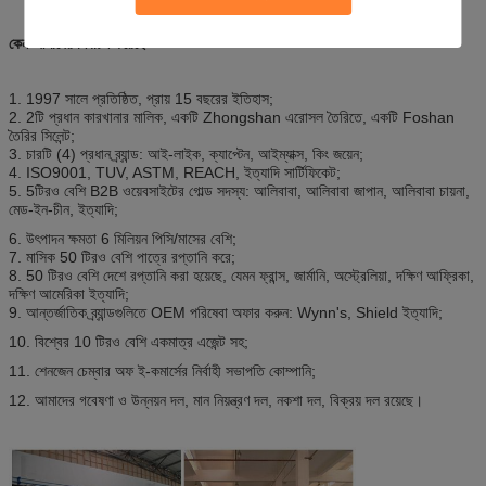
কেন আমাদের নির্বাচন করেছে
1. 1997 সালে প্রতিষ্ঠিত, প্রায় 15 বছরের ইতিহাস;
2. 2টি প্রধান কারখানার মালিক, একটি Zhongshan এরোসল তৈরিতে, একটি Foshan
তৈরির সিলেন্ট;
3. চারটি (4) প্রধান ব্র্যান্ড: আই-লাইক, ক্যাপ্টেন, আইম্যাক্স, কিং জয়েন;
4. ISO9001, TUV, ASTM, REACH, ইত্যাদি সার্টিফিকেট;
5. 5টিরও বেশি B2B ওয়েবসাইটের গোল্ড সদস্য: আলিবাবা, আলিবাবা জাপান, আলিবাবা চায়না,
মেড-ইন-চীন, ইত্যাদি;
6. উৎপাদন ক্ষমতা 6 মিলিয়ন পিসি/মাসের বেশি;
7. মাসিক 50 টিরও বেশি পাত্রে রপ্তানি করে;
8. 50 টিরও বেশি দেশে রপ্তানি করা হয়েছে, যেমন ফ্রান্স, জার্মানি, অস্ট্রেলিয়া, দক্ষিণ আফ্রিকা,
দক্ষিণ আমেরিকা ইত্যাদি;
9. আন্তর্জাতিক ব্র্যান্ডগুলিতে OEM পরিষেবা অফার করুন: Wynn's, Shield ইত্যাদি;
10. বিশ্বের 10 টিরও বেশি একমাত্র এজেন্ট সহ;
11. শেনজেন চেম্বার অফ ই-কমার্সের নির্বাহী সভাপতি কোম্পানি;
12. আমাদের গবেষণা ও উন্নয়ন দল, মান নিয়ন্ত্রণ দল, নকশা দল, বিক্রয় দল রয়েছে।