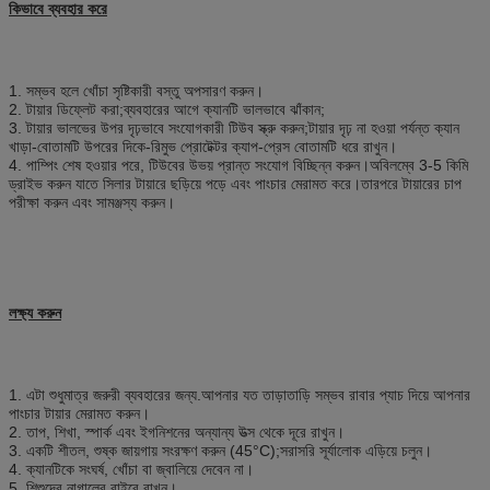
কিভাবে ব্যবহার করে
1. সম্ভব হলে খোঁচা সৃষ্টিকারী বস্তু অপসারণ করুন।
2. টায়ার ডিফ্লেট করা;ব্যবহারের আগে ক্যানটি ভালভাবে ঝাঁকান;
3. টায়ার ভালভের উপর দৃঢ়ভাবে সংযোগকারী টিউব স্ক্রু করুন;টায়ার দৃঢ় না হওয়া পর্যন্ত ক্যান
খাড়া-বোতামটি উপরের দিকে-রিমুভ প্রোটেক্টর ক্যাপ-প্রেস বোতামটি ধরে রাখুন।
4. পাম্পিং শেষ হওয়ার পরে, টিউবের উভয় প্রান্ত সংযোগ বিচ্ছিন্ন করুন।অবিলম্বে 3-5 কিমি
ড্রাইভ করুন যাতে সিলার টায়ারে ছড়িয়ে পড়ে এবং পাংচার মেরামত করে।তারপরে টায়ারের চাপ
পরীক্ষা করুন এবং সামঞ্জস্য করুন।
লক্ষ্য করুন
1. এটা শুধুমাত্র জরুরী ব্যবহারের জন্য.আপনার যত তাড়াতাড়ি সম্ভব রাবার প্যাচ দিয়ে আপনার
পাংচার টায়ার মেরামত করুন।
2. তাপ, শিখা, স্পার্ক এবং ইগনিশনের অন্যান্য উত্স থেকে দূরে রাখুন।
3. একটি শীতল, শুষ্ক জায়গায় সংরক্ষণ করুন (45°C);সরাসরি সূর্যালোক এড়িয়ে চলুন।
4. ক্যানটিকে সংঘর্ষ, খোঁচা বা জ্বালিয়ে দেবেন না।
5. শিশুদের নাগালের বাইরে রাখুন।