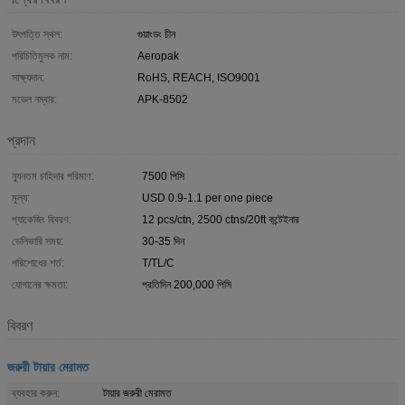
উৎপত্তি স্থল:
গুয়াংডং চীন
পরিচিতিমুলক নাম:
Aeropak
সাক্ষ্যদান:
RoHS, REACH, ISO9001
মডেল নম্বার:
APK-8502
প্রদান
ন্যূনতম চাহিদার পরিমাণ:
7500 পিসি
মূল্য:
USD 0.9-1.1 per one piece
প্যাকেজিং বিবরণ:
12 pcs/ctn, 2500 ctns/20ft কন্টেইনার
ডেলিভারি সময়:
30-35 দিন
পরিশোধের শর্ত:
T/TL/C
যোগানের ক্ষমতা:
প্রতিদিন 200,000 পিসি
বিবরণ
জরুরী টায়ার মেরামত
ব্যবহার করুন:
টায়ার জরুরী মেরামত