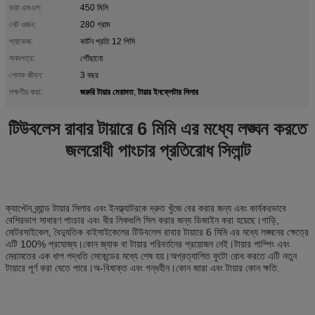
ভরা এমএল:
450 মিলি
নেট ওজন:
280 গ্রাম
প্যাকেজ:
কার্টন প্রতি 12 পিসি
সনদপত্র:
পৌঁছানো
শেলফ জীবন:
3 বছর
জরুরি টায়ার মেরামত
টায়ার ইনফ্লেটার সিলার
লক্ষণীয় করা:
,
টিউবলেস রাবার টায়ারে 6 মিমি এর মধ্যে লঙ্ঘন করতে
জলরোধী পাংচার প্রতিরোধ সিলান্ট
ক্যাপ্টেন ব্র্যান্ড টায়ার সিলার এবং ইনফ্ল্যাটরকে দ্রুত খুঁজে বের করার জন্য এবং কার্যকরভাবে
বেশিরভাগ সাধারণ পাংচার এবং ধীর লিকগুলি সিল করার জন্য ডিজাইন করা হয়েছে।গাড়ি,
মোটরসাইকেল, বৈদ্যুতিক বাইসাইকেলের টিউবলেস রাবার টায়ারে 6 মিমি এর মধ্যে লঙ্ঘনের ক্ষেত্রে
এটি 100% প্রযোজ্য।কোন জ্যাক বা টায়ার পরিবর্তনের প্রয়োজন নেই।টায়ার পাম্পিং এবং
মেরামতের এক ধাপ পদ্ধতি সেকেন্ডের মধ্যে শেষ হয়।অপ্রত্যাশিত ফুটো রোধ করতে এটি নতুন
টায়ারে পূর্ণ করা যেতে পারে।অ-বিষাক্ত এবং গন্ধহীন।কোন জারা এবং টায়ার কোন ক্ষতি.