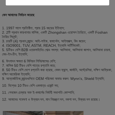
কেন আমাদের নির্বাচন করেছে
1. 1997 সালে প্রতিষ্ঠিত, প্রায় 15 বছরের ইতিহাস;
2. 2টি প্রধান কারখানার মালিক, একটি Zhongshan এরোসল তৈরিতে, একটি Foshan
তৈরির সিলেন্ট;
3. চারটি (4) প্রধান ব্র্যান্ড: আই-লাইক, ক্যাপ্টেন, আইম্যাক্স, কিং জয়েন;
4. ISO9001, TUV, ASTM, REACH, ইত্যাদি সার্টিফিকেট;
5. 5টিরও বেশি B2B ওয়েবসাইটের গোল্ড সদস্য: আলিবাবা, আলিবাবা জাপান, আলিবাবা চায়না,
মেড-ইন-চীন, ইত্যাদি;
6. উৎপাদন ক্ষমতা 6 মিলিয়ন পিসি/মাসের বেশি;
7. মাসিক 50 টিরও বেশি পাত্রে রপ্তানি করে;
8. 50 টিরও বেশি দেশে রপ্তানি করা হয়েছে, যেমন ফ্রান্স, জার্মানি, অস্ট্রেলিয়া, দক্ষিণ আফ্রিকা,
দক্ষিণ আমেরিকা ইত্যাদি;
9. আন্তর্জাতিক ব্র্যান্ডগুলিতে OEM পরিষেবা অফার করুন: Wynn's, Shield ইত্যাদি;
10. বিশ্বের 10 টিরও বেশি একমাত্র এজেন্ট সহ;
11. শেনজেন চেম্বার অফ ই-কমার্সের নির্বাহী সভাপতি কোম্পানি;
12. আমাদের গবেষণা ও উন্নয়ন দল, মান নিয়ন্ত্রণ দল, নকশা দল, বিক্রয় দল রয়েছে।