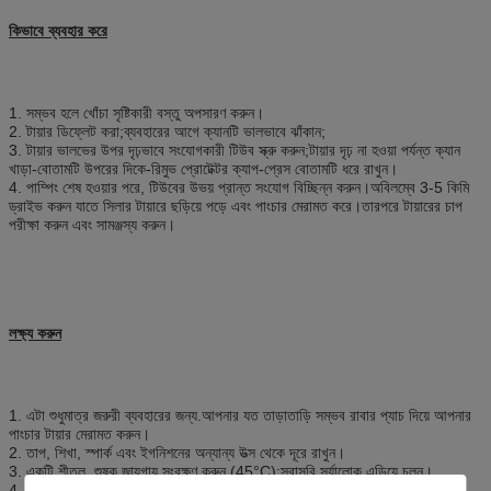
কিভাবে ব্যবহার করে
1. সম্ভব হলে খোঁচা সৃষ্টিকারী বস্তু অপসারণ করুন।
2. টায়ার ডিফ্লেট করা;ব্যবহারের আগে ক্যানটি ভালভাবে ঝাঁকান;
3. টায়ার ভালভের উপর দৃঢ়ভাবে সংযোগকারী টিউব স্ক্রু করুন;টায়ার দৃঢ় না হওয়া পর্যন্ত ক্যান
খাড়া-বোতামটি উপরের দিকে-রিমুভ প্রোটেক্টর ক্যাপ-প্রেস বোতামটি ধরে রাখুন।
4. পাম্পিং শেষ হওয়ার পরে, টিউবের উভয় প্রান্ত সংযোগ বিচ্ছিন্ন করুন।অবিলম্বে 3-5 কিমি
ড্রাইভ করুন যাতে সিলার টায়ারে ছড়িয়ে পড়ে এবং পাংচার মেরামত করে।তারপরে টায়ারের চাপ
পরীক্ষা করুন এবং সামঞ্জস্য করুন।
লক্ষ্য করুন
1. এটা শুধুমাত্র জরুরী ব্যবহারের জন্য.আপনার যত তাড়াতাড়ি সম্ভব রাবার প্যাচ দিয়ে আপনার
পাংচার টায়ার মেরামত করুন।
2. তাপ, শিখা, স্পার্ক এবং ইগনিশনের অন্যান্য উত্স থেকে দূরে রাখুন।
3. একটি শীতল, শুষ্ক জায়গায় সংরক্ষণ করুন (45°C);সরাসরি সূর্যালোক এড়িয়ে চলুন।
4. ক্যানটিকে সংঘর্ষ, খোঁচা বা জ্বালিয়ে দেবেন না।