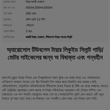
ব্যবহার করুন:
টায়ার জরুরী মেরামত
ভরা এম.এল:
450ml,500ml,650ml
নেট ওজন:
280 গ্রাম
প্যাকেজ:
কার্টন প্রতি 12 পিসি
সনদপত্র:
পৌঁছানো
শেলফ জীবন:
3 বছর
জরুরী টায়ার মেরামত
টিউবলেস টায়ার পাংচার সিলান্ট
লক্ষণীয় করা:
,
অ্যারোসোল টিউবলেস টায়ার লিকুইড সিলান্ট গাড়ি/
মোটর সাইকেলের জন্য অ বিষাক্ত এবং গন্ধহীন
ক্যাপ্টেন ব্র্যান্ড টায়ার সিলার এবং ইনফ্ল্যাটরকে দ্রুত খুঁজে বের করার জন্য এবং কার্যকরভাবে
বেশিরভাগ সাধারণ পাংচার এবং ধীর লিকগুলি সিল করার জন্য ডিজাইন করা হয়েছে।গাড়ি,
মোটরসাইকেল, বৈদ্যুতিক বাইসাইকেলের টিউবলেস রাবার টায়ারে 6 মিমি এর মধ্যে লঙ্ঘনের ক্ষেত্রে
এটি 100% প্রযোজ্য।কোন জ্যাক বা টায়ার পরিবর্তনের প্রয়োজন নেই।টায়ার পাম্পিং এবং
মেরামতের এক ধাপ পদ্ধতি সেকেন্ডের মধ্যে শেষ হয়।অপ্রত্যাশিত ফুটো রোধ করতে এটি নতুন
টায়ারে পূর্ণ করা যেতে পারে।অ-বিষাক্ত এবং গন্ধহীন।কোন জারা এবং টায়ার কোন ক্ষতি.