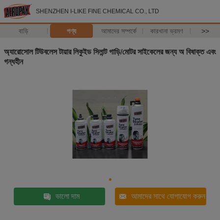
SHENZHEN I-LIKE FINE CHEMICAL CO., LTD
বাড়ি
পণ্য
আমাদের সম্পর্কে
কারখানা ভ্রমণ
>>
অ্যারোসোল টিউবলেস টায়ার লিকুইড সিলান্ট গাড়ি/মোটর সাইকেলের জন্য অ বিষাক্ত এবং
গন্ধহীন
ভালো দাম
আমাদের সাথে যোগাযোগ করুন