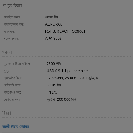
পণ্যের বিবরণ
উৎপত্তি স্থল:
গুয়াংডং চীন
পরিচিতিমুলক নাম:
AEROPAK
সাক্ষ্যদান:
RoHS, REACH, ISO9001
মডেল নম্বার:
APK-8503
প্রদান
ন্যূনতম চাহিদার পরিমাণ:
7500 পিসি
মূল্য:
USD 0.9-1.1 per one piece
প্যাকেজিং বিবরণ:
12 pcs/ctn, 2500 ctns/20ft কন্টেইনার
ডেলিভারি সময়:
30-35 দিন
পরিশোধের শর্ত:
T/TL/C
যোগানের ক্ষমতা:
প্রতিদিন 200,000 পিসি
বিবরণ
জরুরী টায়ার মেরামত