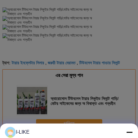
টায়ার ইনফ্লেটার সিলার
জরুরী টায়ার মেরামত
টিউবলেস টায়ার পাংচার সিলান্ট
ট্যাগ:
,
,
এর সেরা মূল্য পান
অ্যারোসোল টিউবলেস টায়ার লিকুইড সিলান্ট গাড়ি/
মোটর সাইকেলের জন্য অ বিষাক্ত এবং গন্ধহীন
চালিয়ে
I-LIKE