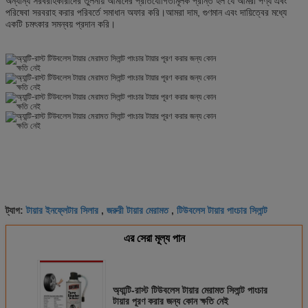
অন্যান্য সরবরাহকারীদের তুলনায় আমাদের প্রতিযোগিতামূলক প্রান্ত হল যে আমরা পণ্য এবং
পরিষেবা সরবরাহ করার পরিবর্তে সমাধান অফার করি।আমরা দাম, গুণমান এবং দায়িত্বের মধ্যে
একটি চমৎকার সমন্বয় প্রদান করি।
টায়ার ইনফ্লেটার সিলার
জরুরী টায়ার মেরামত
টিউবলেস টায়ার পাংচার সিলান্ট
ট্যাগ:
,
,
এর সেরা মূল্য পান
অ্যান্টি-রাস্ট টিউবলেস টায়ার মেরামত সিলান্ট পাংচার
টায়ার পূরণ করার জন্য কোন ক্ষতি নেই