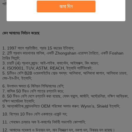
পারি।
জমা দিন
কেন আমাদের নির্বাচন করেছে
1. 1997 সালে প্রতিষ্ঠিত, প্রায় 15 বছরের ইতিহাস;
2. 2টি প্রধান কারখানার মালিক, একটি Zhongshan এরোসল তৈরিতে, একটি Foshan
তৈরির সিলেন্ট;
3. চারটি (4) প্রধান ব্র্যান্ড: আই-লাইক, ক্যাপ্টেন, আইম্যাক্স, কিং জয়েন;
4. ISO9001, TUV, ASTM, REACH, ইত্যাদি সার্টিফিকেট;
5. 5টিরও বেশি B2B ওয়েবসাইটের গোল্ড সদস্য: আলিবাবা, আলিবাবা জাপান, আলিবাবা চায়না,
মেড-ইন-চীন, ইত্যাদি;
6. উৎপাদন ক্ষমতা 6 মিলিয়ন পিসি/মাসের বেশি;
7. মাসিক 50 টিরও বেশি পাত্রে রপ্তানি করে;
8. 50 টিরও বেশি দেশে রপ্তানি করা হয়েছে, যেমন ফ্রান্স, জার্মানি, অস্ট্রেলিয়া, দক্ষিণ আফ্রিকা,
দক্ষিণ আমেরিকা ইত্যাদি;
9. আন্তর্জাতিক ব্র্যান্ডগুলিতে OEM পরিষেবা অফার করুন: Wynn's, Shield ইত্যাদি;
10. বিশ্বের 10 টিরও বেশি একমাত্র এজেন্ট সহ;
11. শেনজেন চেম্বার অফ ই-কমার্সের নির্বাহী সভাপতি কোম্পানি;
12. আমাদের গবেষণা ও উন্নয়ন দল, মান নিয়ন্ত্রণ দল, নকশা দল, বিক্রয় দল রয়েছে।