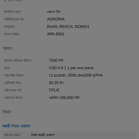
উৎপত্তি স্থল:
গুয়াংডং চীন
পরিচিতিমুলক নাম:
AEROPAK
সাক্ষ্যদান:
RoHS, REACH, ISO9001
মডেল নম্বার:
APK-8501
প্রদান
ন্যূনতম চাহিদার পরিমাণ:
7500 পিসি
মূল্য:
USD 0.9-1.1 per one piece
প্যাকেজিং বিবরণ:
12 pcs/ctn, 2500 ctns/20ft কন্টেইনার
ডেলিভারি সময়:
30-35 দিন
পরিশোধের শর্ত:
T/TL/C
যোগানের ক্ষমতা:
প্রতিদিন 200,000 পিসি
বিবরণ
জরুরী টায়ার মেরামত
ব্যবহার করুন:
টায়ার জরুরী মেরামত