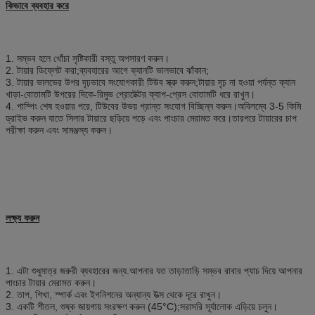
কিভাবে ব্যবহার করে
1. সম্ভব হলে খোঁচা সৃষ্টিকারী বস্তু অপসারণ করুন।
2. টায়ার ডিফ্লেট করা;ব্যবহারের আগে ক্যানটি ভালভাবে ঝাঁকান;
3. টায়ার ভালভের উপর দৃঢ়ভাবে সংযোগকারী টিউব স্ক্রু করুন;টায়ার দৃঢ় না হওয়া পর্যন্ত ক্যান
খাড়া-বোতামটি উপরের দিকে-রিমুভ প্রোটেক্টর ক্যাপ-প্রেস বোতামটি ধরে রাখুন।
4. পাম্পিং শেষ হওয়ার পরে, টিউবের উভয় প্রান্ত সংযোগ বিচ্ছিন্ন করুন।অবিলম্বে 3-5 কিমি
ড্রাইভ করুন যাতে সিলার টায়ারে ছড়িয়ে পড়ে এবং পাংচার মেরামত করে।তারপরে টায়ারের চাপ
পরীক্ষা করুন এবং সামঞ্জস্য করুন।
লক্ষ্য করুন
1. এটা শুধুমাত্র জরুরী ব্যবহারের জন্য.আপনার যত তাড়াতাড়ি সম্ভব রাবার প্যাচ দিয়ে আপনার
পাংচার টায়ার মেরামত করুন।
2. তাপ, শিখা, স্পার্ক এবং ইগনিশনের অন্যান্য উত্স থেকে দূরে রাখুন।
3. একটি শীতল, শুষ্ক জায়গায় সংরক্ষণ করুন (45°C);সরাসরি সূর্যালোক এড়িয়ে চলুন।