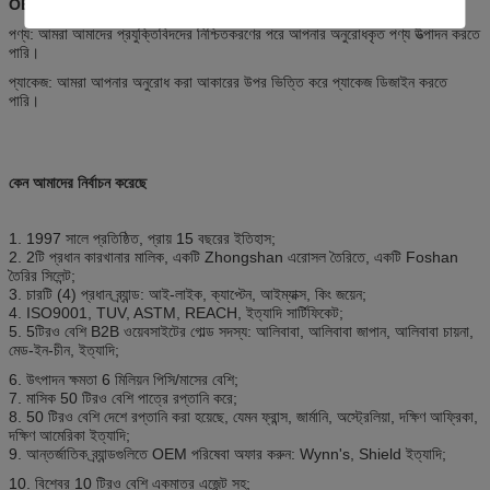
OEM এবং ODM
পণ্য: আমরা আমাদের প্রযুক্তিবিদদের নিশ্চিতকরণের পরে আপনার অনুরোধকৃত পণ্য উত্পাদন করতে
পারি।
প্যাকেজ: আমরা আপনার অনুরোধ করা আকারের উপর ভিত্তি করে প্যাকেজ ডিজাইন করতে
পারি।
কেন আমাদের নির্বাচন করেছে
1. 1997 সালে প্রতিষ্ঠিত, প্রায় 15 বছরের ইতিহাস;
2. 2টি প্রধান কারখানার মালিক, একটি Zhongshan এরোসল তৈরিতে, একটি Foshan
তৈরির সিলেন্ট;
3. চারটি (4) প্রধান ব্র্যান্ড: আই-লাইক, ক্যাপ্টেন, আইম্যাক্স, কিং জয়েন;
4. ISO9001, TUV, ASTM, REACH, ইত্যাদি সার্টিফিকেট;
5. 5টিরও বেশি B2B ওয়েবসাইটের গোল্ড সদস্য: আলিবাবা, আলিবাবা জাপান, আলিবাবা চায়না,
মেড-ইন-চীন, ইত্যাদি;
6. উৎপাদন ক্ষমতা 6 মিলিয়ন পিসি/মাসের বেশি;
7. মাসিক 50 টিরও বেশি পাত্রে রপ্তানি করে;
8. 50 টিরও বেশি দেশে রপ্তানি করা হয়েছে, যেমন ফ্রান্স, জার্মানি, অস্ট্রেলিয়া, দক্ষিণ আফ্রিকা,
দক্ষিণ আমেরিকা ইত্যাদি;
9. আন্তর্জাতিক ব্র্যান্ডগুলিতে OEM পরিষেবা অফার করুন: Wynn's, Shield ইত্যাদি;
10. বিশ্বের 10 টিরও বেশি একমাত্র এজেন্ট সহ;