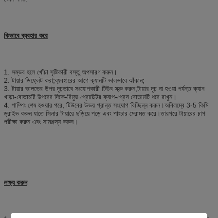
কিভাবে ব্যবহার করে
1. সম্ভব হলে খোঁচা সৃষ্টিকারী বস্তু অপসারণ করুন।
2. টায়ার ডিফ্লেট করা;ব্যবহারের আগে ক্যানটি ভালভাবে ঝাঁকান;
3. টায়ার ভালভের উপর দৃঢ়ভাবে সংযোগকারী টিউব স্ক্রু করুন;টায়ার দৃঢ় না হওয়া পর্যন্ত ক্যান
খাড়া-বোতামটি উপরের দিকে-রিমুভ প্রোটেক্টর ক্যাপ-প্রেস বোতামটি ধরে রাখুন।
4. পাম্পিং শেষ হওয়ার পরে, টিউবের উভয় প্রান্ত সংযোগ বিচ্ছিন্ন করুন।অবিলম্বে 3-5 কিমি
ড্রাইভ করুন যাতে সিলার টায়ারে ছড়িয়ে পড়ে এবং পাংচার মেরামত করে।তারপরে টায়ারের চাপ
পরীক্ষা করুন এবং সামঞ্জস্য করুন।
লক্ষ্য করুন