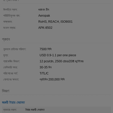
উৎপত্তি স্থল:
গুয়াংডং চীন
পরিচিতিমুলক নাম:
Aeropak
সাক্ষ্যদান:
RoHS, REACH, ISO9001
মডেল নম্বার:
APK-8502
প্রদান
ন্যূনতম চাহিদার পরিমাণ:
7500 পিসি
মূল্য:
USD 0.9-1.1 per one piece
প্যাকেজিং বিবরণ:
12 pcs/ctn, 2500 ctns/20ft কন্টেইনার
ডেলিভারি সময়:
30-35 দিন
পরিশোধের শর্ত:
T/TL/C
যোগানের ক্ষমতা:
প্রতিদিন 200,000 পিসি
বিবরণ
জরুরী টায়ার মেরামত
ব্যবহার করুন:
টায়ার জরুরী মেরামত