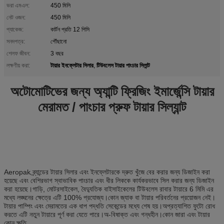
ভরা এমএল:
450 মিলি
নেট ওজন:
450 মিলি
প্যাকেজ:
কার্টন প্রতি 12 পিসি
সনদপত্র:
পৌঁছানো
শেলফ জীবন:
3 বছর
টায়ার ইনফ্লেটার সিলার
টিউবলেস টায়ার পাংচার সিলান্ট
লক্ষণীয় করা:
,
অটোমোটিভের জন্য অ্যান্টি ফ্রিজিং ইমার্জেন্সি টায়ার
মেরামত / পাংচার প্রুফ টায়ার সিল্যান্ট
Aeropak ব্র্যান্ডের টায়ার সিলার এবং ইনফ্লেটারকে দ্রুত খুঁজে বের করার জন্য ডিজাইন করা
হয়েছে এবং বেশিরভাগ স্বাভাবিক পাংচার এবং ধীর লিককে কার্যকরভাবে সিল করার জন্য ডিজাইন
করা হয়েছে।গাড়ি, মোটরসাইকেল, বৈদ্যুতিক বাইসাইকেলের টিউবলেস রাবার টায়ারে 6 মিমি এর
মধ্যে লঙ্ঘনের ক্ষেত্রে এটি 100% প্রযোজ্য।কোন জ্যাক বা টায়ার পরিবর্তনের প্রয়োজন নেই।
টায়ার পাম্পিং এবং মেরামতের এক ধাপ পদ্ধতি সেকেন্ডের মধ্যে শেষ হয়।অপ্রত্যাশিত ফুটো রোধ
করতে এটি নতুন টায়ারে পূর্ণ করা যেতে পারে।অ-বিষাক্ত এবং গন্ধহীন।কোন জারা এবং টায়ার
কোন ক্ষতি.