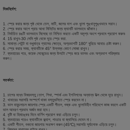
দিকনির্দেশ:
1. স্প্রে করার জন্য পৃষ্ঠ থেকে তেল, মাটি, জলের দাগ এবং ধুলো পুঙ্খানুপুঙ্খভাবে সরান।
2. স্প্রে করার আগে প্রায় আধা মিনিটের জন্য ক্যানটি ভালভাবে ঝাঁকান।
3. নির্বাচিত রঙটি ভালভাবে মিলেছে তা নিশ্চিত করতে একটি অদৃশ্য অংশে প্রথমে প্রয়োগ করুন৷
4. 15 রাখুন
-30 সেমি
পৃষ্ঠ থেকে দূরে স্প্রে করা.
5. সামান্য পেইন্ট বা শুধুমাত্র গ্যাসের ক্ষেত্রে, অগ্রভাগটি 180° ঘুরিয়ে আবার চেষ্টা করুন।
6. স্প্রে করার সময়, ক্যানটিকে 45° উল্লম্ব কোণে সোজা রাখুন।
7. ব্যবহারের পরে, কয়েক সেকেন্ডের জন্য উলটো স্প্রে করে ভালভ এবং অগ্রভাগ পরিষ্কার
করুন।
সতর্কতা:
1. চাপের মধ্যে বিষয়বস্তু।তাপ, শিখা, স্পার্ক এবং ইগনিশনের অন্যান্য উত্স থেকে দূরে রাখুন।
2. খাবারের সরাসরি সংস্পর্শে থাকা বস্তুগুলিতে স্প্রে করবেন না।
3. ভাল বায়ুচলাচল জায়গায় স্প্রে.একটি শীতল, শুষ্ক এবং ধুলোবিহীন পরিবেশে কাজ করলে একটি
ভাল আবরণ প্রভাব অর্জন করা হবে।
4. বৃষ্টি বা হিমাঙ্কের দিনে বার্ণিশ প্রয়োগ করা এড়িয়ে চলুন।
5. ব্যবহারের পরেও ক্যানটিকে ক্ল্যাশ, পাংচার বা জ্বালিয়ে দেবেন না।
6. একটি শীতল, শুকনো জায়গায় সংরক্ষণ করুন (
45℃
);সরাসরি সূর্যালোক এড়িয়ে চলুন।
7. শিশুদের নাগালের বাইরে রাখুন।