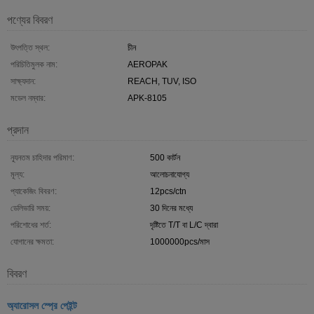
পণ্যের বিবরণ
উৎপত্তি স্থল:
চীন
পরিচিতিমুলক নাম:
AEROPAK
সাক্ষ্যদান:
REACH, TUV, ISO
মডেল নম্বার:
APK-8105
প্রদান
ন্যূনতম চাহিদার পরিমাণ:
500 কার্টন
মূল্য:
আলোচনাযোগ্য
প্যাকেজিং বিবরণ:
12pcs/ctn
ডেলিভারি সময়:
30 দিনের মধ্যে
পরিশোধের শর্ত:
দৃষ্টিতে T/T বা L/C দ্বারা
যোগানের ক্ষমতা:
1000000pcs/মাস
বিবরণ
অ্যারোসল স্প্রে পেইন্ট