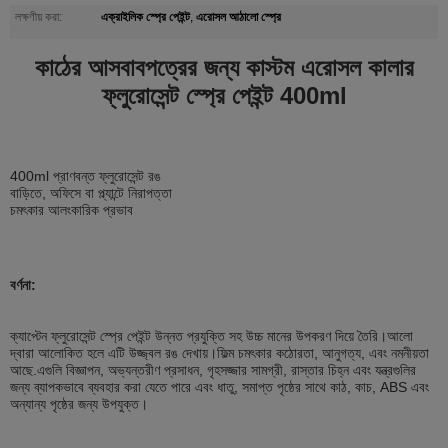
এক্রাইলিক স্প্রে পেইন্ট
এরোসল আঠালো স্প্রে
লক্ষণীয় করা:
,
কাঠের আসবাবপত্রের জন্য কাস্টম এরোসল কালার
ফ্লুরোসেন্ট স্প্রে পেইন্ট 400ml
400ml প্রাণবন্ত ফ্লুরোসেন্ট রঙ
বাড়িতে, অফিসে বা প্ল্যান্টে নিরাপত্তা
চমৎকার আলংকারিক প্রভাব
বর্ণনা:
ক্যাপ্টেন ফ্লুরোসেন্ট স্প্রে পেইন্ট উন্নত প্রযুক্তি সহ উচ্চ মানের উপকরণ দিয়ে তৈরি।আলো
দ্বারা আলোকিত হলে এটি উজ্জ্বল রঙ দেখায়।ফিল্ম চমৎকার কঠোরতা, আনুগত্য, এবং নমনীয়তা
আছে.এগুলি বিজ্ঞাপন, অভ্যন্তরীণ প্রসাধন, গৃহসজ্জার সামগ্রী, রাস্তার চিহ্ন এবং যন্ত্রগুলির
জন্য ব্যাপকভাবে ব্যবহার করা যেতে পারে এবং ধাতু, সমাপ্ত পৃষ্ঠের সাথে কাঠ, কাচ, ABS এবং
অন্যান্য পৃষ্ঠের জন্য উপযুক্ত।