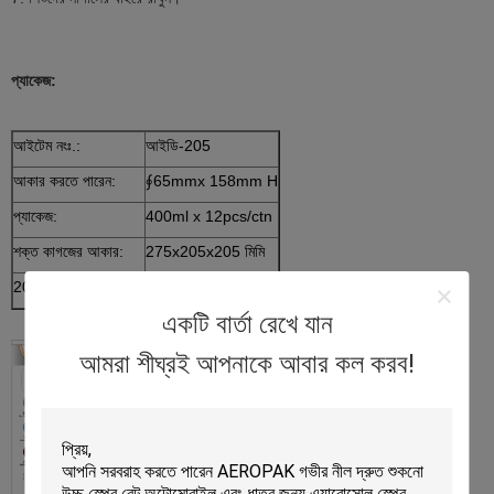
প্যাকেজ:
আইটেম নংঃ.:
আইডি-205
আকার করতে পারেন:
∮65mmx 158mm H
প্যাকেজ:
400ml x 12pcs/ctn
শক্ত কাগজের আকার:
275x205x205 মিমি
20ft কন্টেইনার লোড হচ্ছে
2500 কার্টন
একটি বার্তা রেখে যান
আমরা শীঘ্রই আপনাকে আবার কল করব!