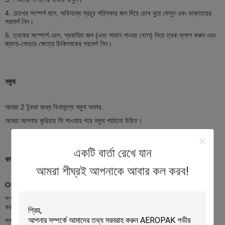
4. চোখের সংস্পর্শ হলে, অবিলম্বে প্রচুর পরিস্কার জল দিয়ে চোখ ধুয়ে ফেলুন এবং ডাক্তারের
পরামর্শ নিন।
5. ত্বকের সংস্পর্শে এলে, প্রবাহিত জল (এবং সাবান পাওয়া গেলে) দিয়ে ত্বক ফ্লাশ করুন এবং
জ্বালা-পোড়ার ক্ষেত্রে চিকিৎসকের পরামর্শ নিন।
নমুনা
আমরা 2 টুকরা মধ্যে বিনামূল্যে নমুনা অফার.
আমরা আপনার কুরিয়ার ফি পাওয়ার পরে নমুনা পাঠানো উচিত।
একটি বার্তা রেখে যান
কাস্টমাইজেশন
আমরা শীঘ্রই আপনাকে আবার কল করব!
OEM এবং ODM
পণ্য: আমরা আমাদের প্রযুক্তিবিদদের নিশ্চিতকরণের পরে আপনার অনুরোধকৃত পণ্য উত্পাদন
করতে পারি।
প্যাকেজ: আমরা আপনার অনুরোধ করা আকারের উপর ভিত্তি করে প্যাকেজ ডিজাইন করতে