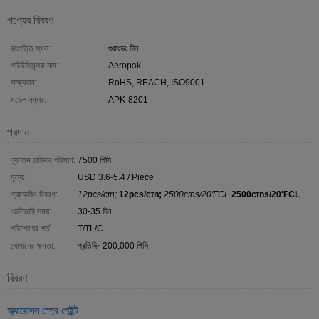
পণ্যের বিবরণ
উৎপত্তি স্থল:
গুয়াংডং চীন
পরিচিতিমুলক নাম:
Aeropak
সাক্ষ্যদান:
RoHS, REACH, ISO9001
মডেল নম্বার:
APK-8201
প্রদান
ন্যূনতম চাহিদার পরিমাণ:
7500 পিসি
মূল্য:
USD 3.6-5.4 / Piece
প্যাকেজিং বিবরণ:
12pcs/ctn;
12pcs/ctn;
2500ctns/20'FCL
2500ctns/20'FCL
ডেলিভারি সময়:
30-35 দিন
পরিশোধের শর্ত:
T/TL/C
যোগানের ক্ষমতা:
প্রতিদিন 200,000 পিসি
বিবরণ
অ্যারোসল স্প্রে পেইন্ট