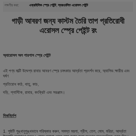
এক্রাইলিক স্প্রে পেইন্ট
স্বয়ংচালিত এরোসল পেইন্ট
লক্ষণীয় করা:
,
গাড়ী আবরণ জন্য কাস্টম তৈরি তাপ প্রতিরোধী
এরোসল স্প্রে পেইন্ট রং
অ্যারোসল অল পারপাস স্প্রে পেইন্ট
এই পণ্য মাল্টি উদ্দেশ্য রাবার আবরণ স্প্রে চমৎকার আর্দ্রতা প্রদর্শন করে, অ্যাসিড.ক্ষারীয় এবং
ঘর্ষণ
প্রতিরোধ কাঠ, ধাতু, কাচ,
দড়ি, প্লাস্টিক, রাবার, কংক্রিট এবং সরঞ্জাম।
দিকনির্দেশ
1. পৃষ্ঠটি পুঙ্খানুপুঙ্খভাবে পরিষ্কার করুন, সমস্ত ময়লা, গ্রীস, তেল, মোম, মরিচা, আর্দ্রতা