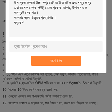
পারি।
কেন আমাদের নির্বাচন করেছে
1. 1997 সালে প্রতিষ্ঠিত, প্রায় 15 বছরের ইতিহাস;
2. 2টি প্রধান কারখানার মালিক, একটি Zhongshan এরোসল তৈরিতে, একটি Foshan
তৈরির সিলেন্ট;
3. চারটি (4) প্রধান ব্র্যান্ড: আই-লাইক, ক্যাপ্টেন, আইম্যাক্স, কিং জয়েন;
4. ISO9001, TUV, ASTM, REACH, ইত্যাদি সার্টিফিকেট;
5. 5টিরও বেশি B2B ওয়েবসাইটের গোল্ড সদস্য: আলিবাবা, আলিবাবা জাপান, আলিবাবা চায়না,
মেড-ইন-চীন, ইত্যাদি;
জমা দিন
6. উৎপাদন ক্ষমতা 6 মিলিয়ন পিসি/মাসের বেশি;
7. মাসিক 50 টিরও বেশি পাত্রে রপ্তানি করে;
8. 50 টিরও বেশি দেশে রপ্তানি করা হয়েছে, যেমন ফ্রান্স, জার্মানি, অস্ট্রেলিয়া, দক্ষিণ
আফ্রিকা, দক্ষিণ আমেরিকা ইত্যাদি;
9. আন্তর্জাতিক ব্র্যান্ডগুলিতে OEM পরিষেবা অফার করুন: Wynn's, Shield ইত্যাদি;
10. বিশ্বের 10 টিরও বেশি একমাত্র এজেন্ট সহ;
11. শেনজেন চেম্বার অফ ই-কমার্সের নির্বাহী সভাপতি কোম্পানি;
12. আমাদের গবেষণা ও উন্নয়ন দল, মান নিয়ন্ত্রণ দল, নকশা দল, বিক্রয় দল রয়েছে।