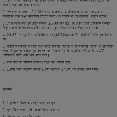
ইত্যাদি অপসারণ করুন। স্প্রে কুয়াশা থেকে রক্ষা করার জন্য সংলগ্ন অঞ্চলগুলিকে ঢেকে দিন।
ঘরের তাপমাত্রায় ব্যবহার করুন।
2. স্প্রে করার আগে 1-2 মিনিটের জন্য জোরালোভাবে ঝাঁকাতে পারেন এবং মাঝে মাঝে
ব্যবহারের সময় রঙের অভিন্নতা নিশ্চিত করতে এবং আটকে যাওয়া প্রতিরোধ করতে পারেন।
3. স্প্রে করার জন্য পৃষ্ঠ থেকে ক্যানটি 20-30 সেমি দূরে ধরে রাখুন, স্প্রে বোতামটি দৃঢ়ভাবে
টিপুন এবং অবিচলিত জোড় স্ট্রোকের সাথে দ্রুত গতিতে এগিয়ে পিছনে যেতে পারেন।
4. 20-35μm পুরু 2 থেকে 3 ফিল্ম ভাল।প্রতিটি ফিল্ম মধ্যে 5-10 মিনিট বিরতি সুপারিশ করা
হয়.
5. সূর্যালোক প্রতিরোধী বার্নিশ যখন বাইরে ব্যবহার করা হয় তখন ছায়াছবির আবহাওয়া প্রতিরোধ
ক্ষমতা উন্নত করার জন্য সুপারিশ করা হয়।গ্রাহকদের বিশেষ চাহিদা মেটাতে বিশেষ UV-
প্রতিরোধী বার্নিশ তৈরি করা যেতে পারে।
6. বৃষ্টির দিনে বা হিমায়িত পরিবেশে স্প্রে করা এড়িয়ে চলুন।
7. 1 ঘন্টার মধ্যে হ্যান্ডেল শুকিয়ে.1 ঘন্টার মধ্যে বা 24 ঘন্টা পরে পুনরায় কোট করুন।
সতর্কতা
1. বায়ুচলাচল শীতল এবং শুষ্ক জায়গায় রাখুন।
2. ক্যানটিকে সংঘর্ষ, খোঁচা বা জ্বালিয়ে দেবেন না।
3. শিশুদের নাগালের বাইরে রাখুন।