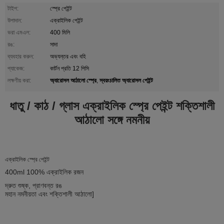
টাইপ:
স্প্রে পেইন্ট
উপাদান:
এক্রাইলিক পেইন্ট
ভরা এমএল:
400 মিলি
রঙ:
সাদা
ব্যবহার করুন:
অভ্যন্তর এবং বহি
প্যাকেজ:
কার্টন প্রতি 12 পিসি
অ্যারোসল আঠালো স্প্রে
স্বয়ংচালিত অ্যারোসল পেইন্ট
লক্ষণীয় করা:
,
ধাতু / কাঠ / গ্লাস এক্রাইলিক স্প্রে পেইন্ট শক্তিশালী
আঠালো সঙ্গে নমনীয়
এক্রাইলিক স্প্রে পেইন্ট
400ml 100% এক্রাইলিক রজন
দ্রুত শুষ্ক, প্রাণবন্ত রঙ
মহান নমনীয়তা এবং শক্তিশালী আঠালো]