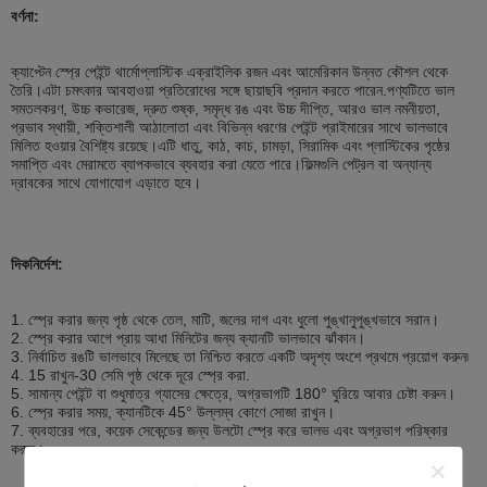
বর্ণনা:
ক্যাপ্টেন স্প্রে পেইন্ট থার্মোপ্লাস্টিক এক্রাইলিক রজন এবং আমেরিকান উন্নত কৌশল থেকে
তৈরি।এটা চমৎকার আবহাওয়া প্রতিরোধের সঙ্গে ছায়াছবি প্রদান করতে পারেন.পণ্যটিতে ভাল
সমতলকরণ, উচ্চ কভারেজ, দ্রুত শুষ্ক, সমৃদ্ধ রঙ এবং উচ্চ দীপ্তি, আরও ভাল নমনীয়তা,
প্রভাব স্থায়ী, শক্তিশালী আঠালোতা এবং বিভিন্ন ধরণের পেইন্ট প্রাইমারের সাথে ভালভাবে
মিলিত হওয়ার বৈশিষ্ট্য রয়েছে।এটি ধাতু, কাঠ, কাচ, চামড়া, সিরামিক এবং প্লাস্টিকের পৃষ্ঠের
সমাপ্তি এবং মেরামতে ব্যাপকভাবে ব্যবহার করা যেতে পারে।ফিল্মগুলি পেট্রল বা অন্যান্য
দ্রাবকের সাথে যোগাযোগ এড়াতে হবে।
দিকনির্দেশ:
1. স্প্রে করার জন্য পৃষ্ঠ থেকে তেল, মাটি, জলের দাগ এবং ধুলো পুঙ্খানুপুঙ্খভাবে সরান।
2. স্প্রে করার আগে প্রায় আধা মিনিটের জন্য ক্যানটি ভালভাবে ঝাঁকান।
3. নির্বাচিত রঙটি ভালভাবে মিলেছে তা নিশ্চিত করতে একটি অদৃশ্য অংশে প্রথমে প্রয়োগ করুন৷
4. 15 রাখুন
-30 সেমি
পৃষ্ঠ থেকে দূরে স্প্রে করা.
5. সামান্য পেইন্ট বা শুধুমাত্র গ্যাসের ক্ষেত্রে, অগ্রভাগটি 180° ঘুরিয়ে আবার চেষ্টা করুন।
6. স্প্রে করার সময়, ক্যানটিকে 45° উল্লম্ব কোণে সোজা রাখুন।
7. ব্যবহারের পরে, কয়েক সেকেন্ডের জন্য উলটো স্প্রে করে ভালভ এবং অগ্রভাগ পরিষ্কার
করুন।