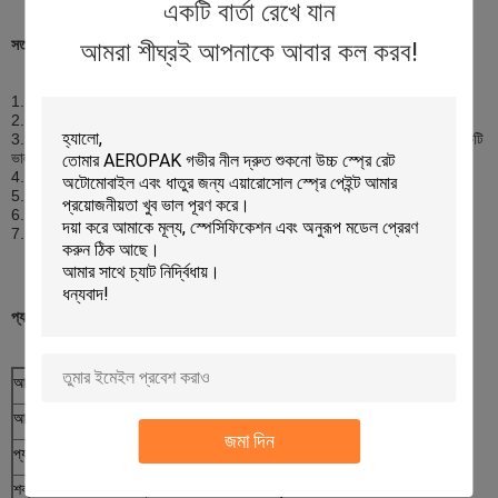
একটি বার্তা রেখে যান
সতর্কতা:
আমরা শীঘ্রই আপনাকে আবার কল করব!
1. চাপের মধ্যে বিষয়বস্তু।তাপ, শিখা, স্পার্ক এবং ইগনিশনের অন্যান্য উত্স থেকে দূরে রাখুন।
2. খাবারের সরাসরি সংস্পর্শে থাকা বস্তুগুলিতে স্প্রে করবেন না।
3. ভাল বায়ুচলাচল জায়গায় স্প্রে.একটি শীতল, শুষ্ক এবং ধুলোবিহীন পরিবেশে কাজ করলে একটি
ভাল আবরণ প্রভাব অর্জন করা হবে।
4. বৃষ্টি বা হিমাঙ্কের দিনে বার্ণিশ প্রয়োগ করা এড়িয়ে চলুন।
5. ব্যবহারের পরেও ক্যানটিকে ক্ল্যাশ, পাংচার বা জ্বালিয়ে দেবেন না।
6. একটি শীতল, শুকনো জায়গায় সংরক্ষণ করুন (
45℃
);সরাসরি সূর্যালোক এড়িয়ে চলুন।
7. শিশুদের নাগালের বাইরে রাখুন
প্যাকেজ:
আইটেম নংঃ.:
আইডি-201
আকার করতে পারেন:
∮65mmx 158mm H
জমা দিন
প্যাকেজ:
400ml x 12pcs/ctn
শক্ত কাগজের আকার:
275x205x205 মিমি