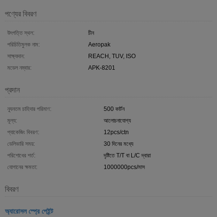
পণ্যের বিবরণ
উৎপত্তি স্থল:
চীন
পরিচিতিমুলক নাম:
Aeropak
সাক্ষ্যদান:
REACH, TUV, ISO
মডেল নম্বার:
APK-8201
প্রদান
ন্যূনতম চাহিদার পরিমাণ:
500 কার্টন
মূল্য:
আলোচনাযোগ্য
প্যাকেজিং বিবরণ:
12pcs/ctn
ডেলিভারি সময়:
30 দিনের মধ্যে
পরিশোধের শর্ত:
দৃষ্টিতে T/T বা L/C দ্বারা
যোগানের ক্ষমতা:
1000000pcs/মাস
বিবরণ
অ্যারোসল স্প্রে পেইন্ট