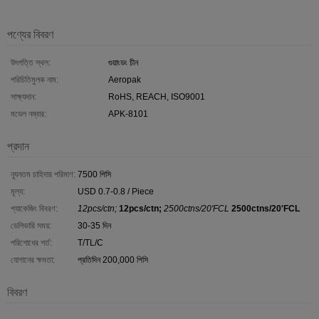
পণ্যের বিবরণ
উৎপত্তি স্থল:
গুয়াংডং চীন
পরিচিতিমুলক নাম:
Aeropak
সাক্ষ্যদান:
RoHS, REACH, ISO9001
মডেল নম্বার:
APK-8101
প্রদান
ন্যূনতম চাহিদার পরিমাণ:
7500 পিসি
মূল্য:
USD 0.7-0.8 / Piece
প্যাকেজিং বিবরণ:
12pcs/ctn;
12pcs/ctn;
2500ctns/20'FCL
2500ctns/20'FCL
ডেলিভারি সময়:
30-35 দিন
পরিশোধের শর্ত:
T/TL/C
যোগানের ক্ষমতা:
প্রতিদিন 200,000 পিসি
বিবরণ