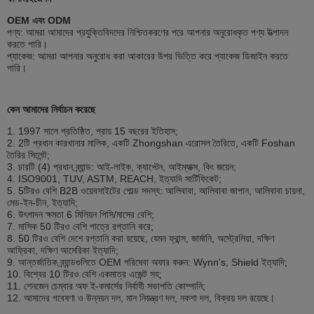
OEM এবং ODM
পণ্য: আমরা আমাদের প্রযুক্তিবিদদের নিশ্চিতকরণের পরে আপনার অনুরোধকৃত পণ্য উত্পাদন
করতে পারি।
প্যাকেজ: আমরা আপনার অনুরোধ করা আকারের উপর ভিত্তি করে প্যাকেজ ডিজাইন করতে
পারি।
কেন আমাদের নির্বাচন করেছে
1. 1997 সালে প্রতিষ্ঠিত, প্রায় 15 বছরের ইতিহাস;
2. 2টি প্রধান কারখানার মালিক, একটি Zhongshan এরোসল তৈরিতে, একটি Foshan
তৈরির সিলেন্ট;
3. চারটি (4) প্রধান ব্র্যান্ড: আই-লাইক, ক্যাপ্টেন, আইম্যাক্স, কিং জয়েন;
4. ISO9001, TUV, ASTM, REACH, ইত্যাদি সার্টিফিকেট;
5. 5টিরও বেশি B2B ওয়েবসাইটের গোল্ড সদস্য: আলিবাবা, আলিবাবা জাপান, আলিবাবা চায়না,
মেড-ইন-চীন, ইত্যাদি;
6. উৎপাদন ক্ষমতা 6 মিলিয়ন পিসি/মাসের বেশি;
7. মাসিক 50 টিরও বেশি পাত্রে রপ্তানি করে;
8. 50 টিরও বেশি দেশে রপ্তানি করা হয়েছে, যেমন ফ্রান্স, জার্মানি, অস্ট্রেলিয়া, দক্ষিণ
আফ্রিকা, দক্ষিণ আমেরিকা ইত্যাদি;
9. আন্তর্জাতিক ব্র্যান্ডগুলিতে OEM পরিষেবা অফার করুন: Wynn's, Shield ইত্যাদি;
10. বিশ্বের 10 টিরও বেশি একমাত্র এজেন্ট সহ;
11. শেনজেন চেম্বার অফ ই-কমার্সের নির্বাহী সভাপতি কোম্পানি;
12. আমাদের গবেষণা ও উন্নয়ন দল, মান নিয়ন্ত্রণ দল, নকশা দল, বিক্রয় দল রয়েছে।