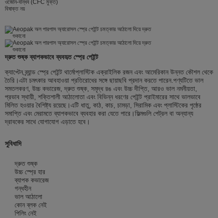
ওজোন-বান্ধব (CFC মুক্ত)
বিষাক্ত নয়
দ্রুত শুষ্ক ব্যাপকভাবে ব্যবহৃত স্প্রে পেইন্ট
ক্যাপ্টেন ব্র্যান্ড স্প্রে পেইন্ট থার্মোপ্লাস্টিক এক্রাইলিক রজন এবং আমেরিকান উন্নত কৌশল থেকে
তৈরি।এটা চমৎকার আবহাওয়া প্রতিরোধের সঙ্গে ছায়াছবি প্রদান করতে পারেন.পণ্যটিতে ভাল
সমতলকরণ, উচ্চ কভারেজ, দ্রুত শুষ্ক, সমৃদ্ধ রঙ এবং উচ্চ দীপ্তি, আরও ভাল নমনীয়তা,
প্রভাব স্থায়ী, শক্তিশালী আঠালোতা এবং বিভিন্ন ধরণের পেইন্ট প্রাইমারের সাথে ভালভাবে
মিলিত হওয়ার বৈশিষ্ট্য রয়েছে।এটি ধাতু, কাঠ, কাচ, চামড়া, সিরামিক এবং প্লাস্টিকের পৃষ্ঠের
সমাপ্তি এবং মেরামতে ব্যাপকভাবে ব্যবহার করা যেতে পারে।ফিল্মগুলি পেট্রল বা অন্যান্য
দ্রাবকের সাথে যোগাযোগ এড়াতে হবে।
সুবিধাদি
দ্রুত শুষ্ক
উচ্চ স্প্রে হার
ব্যাপক কভারেজ
গন্ধহীন
ভাল আঠালো
কোন ব্লক নেই
পিলিং নেই