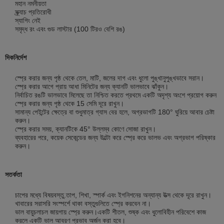
মহান নমনীয়তা
স্ক্র্যাচ প্রতিরোধী
স্যাগিং নেই
সমৃদ্ধ রং এবং গুড লাস্টার (100 টিরও বেশি রঙ)
দিকনির্দেশ
স্প্রে করার জন্য পৃষ্ঠ থেকে তেল, মাটি, জলের দাগ এবং ধুলো পুঙ্খানুপুঙ্খভাবে সরান।
স্প্রে করার আগে প্রায় আধা মিনিটের জন্য ক্যানটি ভালভাবে ঝাঁকুন।
নির্বাচিত রঙটি ভালভাবে মিলেছে তা নিশ্চিত করতে প্রথমে একটি অদৃশ্য অংশে প্রয়োগ করুন
স্প্রে করার জন্য পৃষ্ঠ থেকে 15 সেমি দূরে রাখুন।
সামান্য পেইন্টের ক্ষেত্রে বা শুধুমাত্র গ্যাস বের হলে, অগ্রভাগটি 180° ঘুরিয়ে আবার চেষ্টা
করুন।
স্প্রে করার সময়, ক্যানটিকে 45° উল্লম্ব কোণে সোজা রাখুন।
ব্যবহারের পরে, কয়েক সেকেন্ডের জন্য উল্টো করে স্প্রে করে ভালভ এবং অগ্রভাগ পরিষ্কার
করুন।
সতর্কতা
চাপের মধ্যে বিষয়বস্তু.তাপ, শিখা, স্পার্ক এবং ইগনিশনের অন্যান্য উত্স থেকে দূরে রাখুন।
খাবারের সরাসরি সংস্পর্শে থাকা বস্তুগুলিতে স্প্রে করবেন না।
ভাল বায়ুচলাচল জায়গায় স্প্রে করুন।একটি শীতল, শুষ্ক এবং ধুলোবিহীন পরিবেশে কাজ
করলে একটি ভাল আবরণ প্রভাব অর্জন করা হবে।