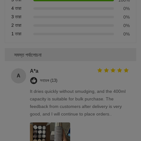
4 তারা
0%
3 তারা
0%
2 তারা
0%
1 তারা
0%
সমস্ত পর্যালোচনা
A*a
A
সহায়ক (13)
It dries quickly without smudging, and the 400ml
capacity is suitable for bulk purchase. The
feedback from customers after delivery is very
good, and I will continue to place orders..