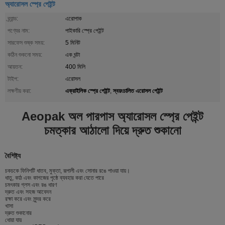
অ্যারোসল স্প্রে পেইন্ট
ব্র্যান্ড:
এরোপাক
পণ্যের নাম:
পাইকারি স্প্রে পেইন্ট
সারফেস শুষ্ক সময়:
5 মিনিট
কঠিন শুকনো সময়:
এক ঘন্টা
আয়তন:
400 মিলি
টাইপ:
এরোসল
এক্রাইলিক স্প্রে পেইন্ট
স্বয়ংচালিত এরোসল পেইন্ট
লক্ষণীয় করা:
,
Aeopak অল পারপাস অ্যারোসল স্প্রে পেইন্ট
চমত্কার আঠালো দিয়ে দ্রুত শুকানো
বৈশিষ্ট্য
চকচকে ফিনিশটি ধাতব, মুক্তা, রূপালী এবং সোনার রঙে পাওয়া যায়।
ধাতু, কাঠ এবং কাগজের পৃষ্ঠে ব্যবহার করা যেতে পারে
চমৎকার গ্লস এবং রঙ ধারণ
দ্রুত এবং সহজ আবেদন
রক্ষা করে এবং সুন্দর করে
খাসা
দ্রুত শুকানোর
ধোয়া যায়