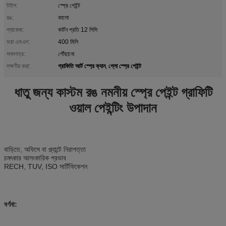
টাইপ:
স্প্রে পেইন্ট
রঙ:
কালো
প্যাকেজ:
কার্টন প্রতি 12 পিসি
ভরা এমএল:
400 মিলি
সনদপত্র:
পৌঁছানো
গ্রাফিতি আর্ট স্প্রে ক্যান
গ্লো স্প্রে পেইন্ট
লক্ষণীয় করা:
,
ধাতু জন্য কাস্টম রঙ নমনীয় স্প্রে পেইন্ট গ্রাফিটি
ওয়াল পেইন্টিং উপাদান
বাড়িতে, অফিসে বা প্ল্যান্টে নিরাপত্তা
চমৎকার আলংকারিক প্রভাব
RECH, TUV, ISO সার্টিফিকেশন
বর্ণনা: