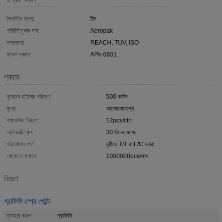
উৎপত্তি স্থল:
চীন
পরিচিতিমুলক নাম:
Aeropak
সাক্ষ্যদান:
REACH, TUV, ISO
মডেল নম্বার:
APk-6601
প্রদান
ন্যূনতম চাহিদার পরিমাণ:
500 কার্টন
মূল্য:
আলোচনাযোগ্য
প্যাকেজিং বিবরণ:
12pcs/ctn
ডেলিভারি সময়:
30 দিনের মধ্যে
পরিশোধের শর্ত:
দৃষ্টিতে T/T বা L/C দ্বারা
যোগানের ক্ষমতা:
1000000pcs/মাস
বিবরণ
গ্রাফিতি স্প্রে পেইন্ট
ব্যবহার করুন:
গ্রাফিতি