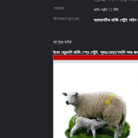
প্যাকেজ:
কার্টন প্রতি 12 পিসি
বিশেষভাবে তুলে ধরা:
অ্যাথলেটিক মার্কিং পেইন্ট
লাইন ম
,
পণ্যের বর্ণনা
ইকো ফ্রেন্ডলি মার্কিং স্প্রে পেইন্ট, শূকর/ভেড়া/গবাদি পশুর জন্য