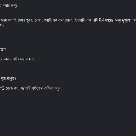
িত করার জন্য
ার জন্য আদর্শ, যেমন শূকর, ভেড়া, গবাদি পশু এবং ঘোড়া, ইত্যাদি এবং এটি দীর্ঘ সময়ের জন্য দৃশ্যমান
যায়।
ারেন;
 করে ভালভ পরিষ্কার করুন।
দূরে রাখুন।
 ℃ থেকে কম, সরাসরি সূর্যালোক এড়িয়ে চলুন।