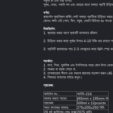
সমৃদ্ধ রং এবং উচ্চ দীপ্তি
শূকর, ভেড়া, গবাদি পশু এবং ঘোড়ার মতো সমস্ত প্রাণী চিহ্ন
বর্ণনা:
ক্যাপ্টেন অ্যানিমাল মার্কিং পেস্ট সমস্ত প্রাণীকে চিহ্নিত কর
কোনও ক্ষতি নেই।লাল, নীল, সবুজ, বেগুনি বিভিন্ন রঙ পাওয়া 
দিকনির্দেশ:
1. ব্যবহার করার আগে ক্যানটি ভালভাবে ঝাঁকান
2. চিহ্নিত করার জন্য পৃষ্ঠের উপরে 4-10 ইঞ্চি ধরে রাখতে প
3. প্রতিটি ব্যবহারের পরে 2-3 সেকেন্ডের জন্য উল্টো স্প্রে
সতর্কতা:
1. তাপ, শিখা, স্ফুলিঙ্গ এবং ইগনিশনের অন্য কোন উৎস থেকে 
2. পাঞ্চার বা ধারক পোড়া না.
3. তাপমাত্রায় শীতল এবং শুকনো জায়গায় সংরক্ষণ করুন।45
4. শিশুদের নাগালের বাইরে রাখুন।
প্যাকেজ:
আইটেম নংঃ.:
আইডি-216
আকার করতে পারেন:
∮65mm x 195mm H
প্যাকেজ:
500ml x 12pcs/ctn
শক্ত কাগজের আকার:
275x205x250 মিমি
20 ফুট কন্টেইনার লোড হচ্ছে
2075 কার্টন