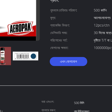
প্রদান:
ন্যূনতম চাহিদার পরিমাণ:
500 কার্টন
মূল্য:
আলোচনাযোগ্য
প্যাকেজিং বিবরণ:
12pcs/ctn
ডেলিভারি সময়:
30 দিনের মধ্যে
পরিশোধের শর্ত:
দৃষ্টিতে T/T বা 
যোগানের ক্ষমতা:
1000000pcs
এখন যোগাযোগ
ভরা এমএল:
500 মিলি
ব্যবহার করুন:
দি।
পশু চিহ্নিতকরণ