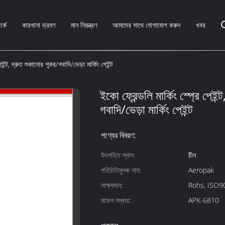
্কে
কারখানা ভ্রমণ
মান নিয়ন্ত্রণ
আমাদের সাথে যোগাযোগ করুন
খবর
পেইন্ট, দ্রুত শুকানোর শূকর/গবাদি/ভেড়া মার্কিং পেইন্ট
ইকো ফ্রেন্ডলি মার্কিং স্প্রে পেইন
গবাদি/ভেড়া মার্কিং পেইন্ট
পণ্যের বিবরণ:
উৎপত্তি স্থল:
চীন
পরিচিতিমুলক নাম:
Aeropak
সাক্ষ্যদান:
Rohs, IS
মডেল নম্বার:
APK-6810