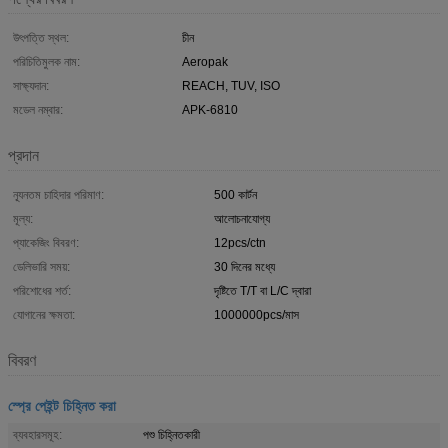
উৎপত্তি স্থল:
চীন
পরিচিতিমুলক নাম:
Aeropak
সাক্ষ্যদান:
REACH, TUV, ISO
মডেল নম্বার:
APK-6810
প্রদান
ন্যূনতম চাহিদার পরিমাণ:
500 কার্টন
মূল্য:
আলোচনাযোগ্য
প্যাকেজিং বিবরণ:
12pcs/ctn
ডেলিভারি সময়:
30 দিনের মধ্যে
পরিশোধের শর্ত:
দৃষ্টিতে T/T বা L/C দ্বারা
যোগানের ক্ষমতা:
1000000pcs/মাস
বিবরণ
স্প্রে পেইন্ট চিহ্নিত করা
ব্যবহারসমূহ:
পশু চিহ্নিতকারী