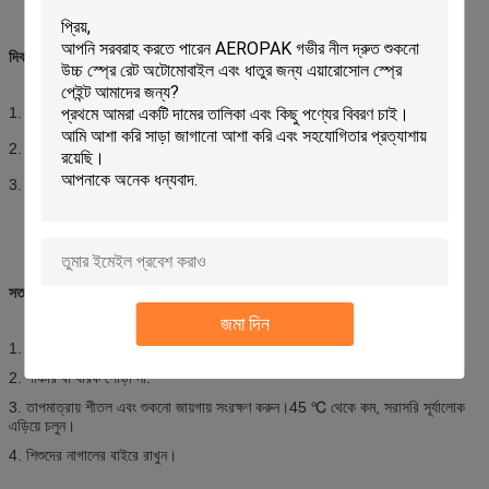
দিকনির্দেশ:
1. ব্যবহার করার আগে ক্যানটি ভালভাবে ঝাঁকান
2. চিহ্নিত করার জন্য পৃষ্ঠের উপরে 4-10 ইঞ্চি ধরে রাখতে পারেন;
3. প্রতিটি ব্যবহারের পরে 2-3 সেকেন্ডের জন্য উল্টো স্প্রে করে ভালভ পরিষ্কার করুন।
সতর্কতা:
জমা দিন
1. তাপ, শিখা, স্ফুলিঙ্গ এবং ইগনিশনের অন্য কোন উৎস থেকে দূরে রাখুন।
2. পাঞ্চার বা ধারক পোড়া না.
3. তাপমাত্রায় শীতল এবং শুকনো জায়গায় সংরক্ষণ করুন।45 ℃ থেকে কম, সরাসরি সূর্যালোক
এড়িয়ে চলুন।
4. শিশুদের নাগালের বাইরে রাখুন।