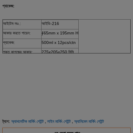
প্যাকেজ:
আইটেম নংঃ.:
আইডি-216
আকার করতে পারেন:
∮65mm x 195mm H
প্যাকেজ:
500ml x 12pcs/ctn
শক্ত কাগজের আকার:
275x205x250 মিমি
20 ফুট কন্টেইনার লোড হচ্ছে
2075 কার্টন
অ্যাথলেটিক মার্কিং পেইন্ট
লাইন মার্কিং পেইন্ট
অ্যানিমেল মার্কিং পেইন্ট
ট্যাগ:
,
,