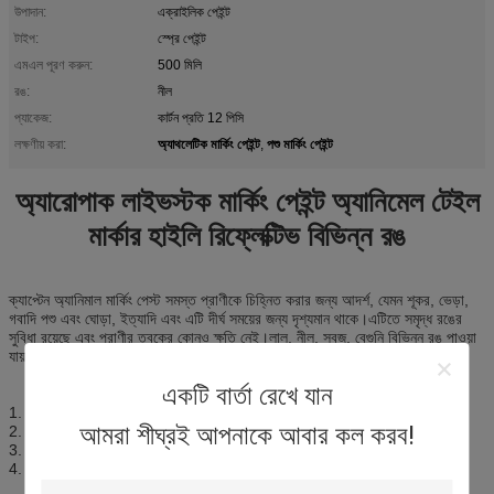
উপাদান:
এক্রাইলিক পেইন্ট
টাইপ:
স্প্রে পেইন্ট
এমএল পূরণ করুন:
500 মিলি
রঙ:
নীল
প্যাকেজ:
কার্টন প্রতি 12 পিসি
অ্যাথলেটিক মার্কিং পেইন্ট
পশু মার্কিং পেইন্ট
লক্ষণীয় করা:
,
অ্যারোপাক লাইভস্টক মার্কিং পেইন্ট অ্যানিমেল টেইল
মার্কার হাইলি রিফ্লেক্টিভ বিভিন্ন রঙ
ক্যাপ্টেন অ্যানিমাল মার্কিং পেস্ট সমস্ত প্রাণীকে চিহ্নিত করার জন্য আদর্শ, যেমন শূকর, ভেড়া,
গবাদি পশু এবং ঘোড়া, ইত্যাদি এবং এটি দীর্ঘ সময়ের জন্য দৃশ্যমান থাকে।এটিতে সমৃদ্ধ রঙের
সুবিধা রয়েছে এবং প্রাণীর ত্বকের কোনও ক্ষতি নেই।লাল, নীল, সবুজ, বেগুনি বিভিন্ন রঙ পাওয়া
যায়।
একটি বার্তা রেখে যান
1. ISO&CE কারখানা
আমরা শীঘ্রই আপনাকে আবার কল করব!
2. ভাল আনুগত্য
3. অত্যন্ত প্রতিফলিত
4. শক্তিশালী আবহাওয়া প্রতিরোধের