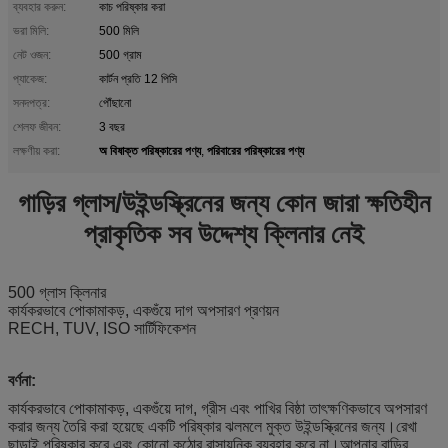
ব্যবহার করুন:
কাচ পরিষ্কার করা
ভরা মিলি:
500 মিলি
নেট ওজন:
500 গ্রাম
প্যাকেজ:
কার্টন প্রতি 12 পিসি
সনদপত্র:
পৌঁছানো
শেলফ জীবন:
3 বছর
অ বিষাক্ত পরিষ্কারের পণ্য
পরিবারের পরিষ্কারের পণ্য
লক্ষণীয় করা:
,
গাড়ির গ্লাস/উইন্ডস্ক্রিনের জন্য কোন জারা ক্ষতিহীন
প্রাকৃতিক সব উদ্দেশ্য ক্লিনার নেই
500 গ্লাস ক্লিনার
কার্যকরভাবে পোকামাকড়, একগুঁয়ে দাগ অপসারণ প্রণয়ন
RECH, TUV, ISO সার্টিফিকেশন
বর্ণনা:
কার্যকরভাবে পোকামাকড়, একগুঁয়ে দাগ, গ্রীস এবং পাখির বিষ্ঠা তাৎক্ষণিকভাবে অপসারণ
করার জন্য তৈরি করা হয়েছে একটি পরিষ্কার ঝলমলে মুক্ত উইন্ডস্ক্রিনের জন্য।রেখা
ছাড়াই পরিষ্কার করে এবং কোনো কঠোর রাসায়নিক ব্যবহার করে না।আপনার বাড়ির