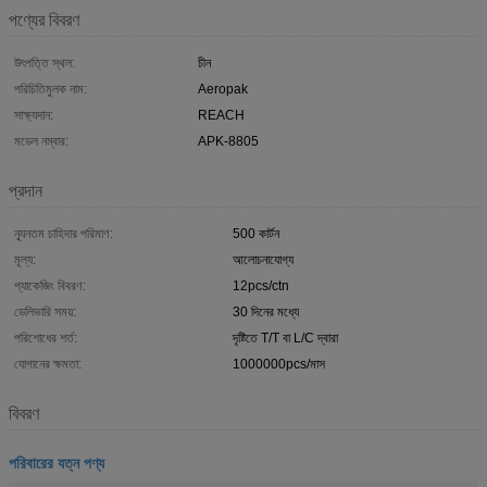
পণ্যের বিবরণ
উৎপত্তি স্থল:
চীন
পরিচিতিমুলক নাম:
Aeropak
সাক্ষ্যদান:
REACH
মডেল নম্বার:
APK-8805
প্রদান
ন্যূনতম চাহিদার পরিমাণ:
500 কার্টন
মূল্য:
আলোচনাযোগ্য
প্যাকেজিং বিবরণ:
12pcs/ctn
ডেলিভারি সময়:
30 দিনের মধ্যে
পরিশোধের শর্ত:
দৃষ্টিতে T/T বা L/C দ্বারা
যোগানের ক্ষমতা:
1000000pcs/মাস
বিবরণ
পরিবারের যত্ন পণ্য