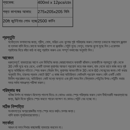
প্যাকেজ:
400ml x 12pcs/ctn
শক্ত কাগজের আকার:
275x205x205 মিমি
20ft কন্টেইনার লোড হচ্ছে
2500 কার্টন
প্রস্তুতি
সর্বোত্তম ফলাফলের জন্য, গ্রীস, মোম, মরিচা এবং ধুলোর পৃষ্ঠ পরিষ্কার করুন।সমস্ত চকচকে সারফেস স্ক্র্যাফ
বা হালকা বালি দিয়ে কোনো অবাঞ্ছিত বাম্প বা ফ্ল্যাকিং পেইন্ট মুছে ফেলুন, তারপর ধুলো মুছে দিন।এরোপাক
প্রাইমার দিয়ে কাঁচা কাঠ বা ধাতু প্রাইম করুন এবং সম্পূর্ণ শুকানোর অনুমতি দিন।
আবেদন
গুরুত্বপূর্ণ: ব্যবহারের আগে এক মিনিটের জন্য জোরালোভাবে ক্যানটি ঝাঁকান।ক্যানটিকে প্রস্তুত পৃষ্ঠ থেকে
30 সেমি দূরে ধরে রেখে, একটি হালকা কুয়াশার আবরণ প্রয়োগ করে শুরু করুন, বাম থেকে ডানে কাজ করে পৃষ্ঠ
জুড়ে অবিচ্ছিন্ন গতিতে স্প্রে করুন।বিরাম দিন, কুয়াশার আবরণটিকে 30 থেকে 60 সেকেন্ডের জন্য সেট করার
অনুমতি দিন, তারপর প্রথম কোটে 90° এ কাজ করা অতিরিক্ত কোটগুলি প্রয়োগ করুন।যদি একটি মোটা
ফিনিস প্রয়োজন হয়, অতিরিক্ত কোট মধ্যে অন্তত এক ঘন্টা সময় দিন।বিদ্যমান পেইন্টের উপর পেইন্টিং করার
সময় সর্বদা সামঞ্জস্য পরীক্ষা করুন।
পরিষ্কার কর
খনিজ টার্পস বা সাধারণ-উদ্দেশ্য পাতলা দিয়ে যে কোনও ওভার স্প্রে পরিষ্কার করুন।ভাল দীর্ঘমেয়াদী সঞ্চয়স্থানের
জন্য, উল্টো দিকে ঘুরিয়ে স্প্রে করতে পারেন যতক্ষণ না কোনও পেইন্ট বের হচ্ছে না।
সঠিক নিষ্পত্তি
সংবাদপত্রে অপ্রয়োজনীয় পণ্য স্প্রে করে বর্জ্য ফেলার জন্য।
খালি ক্যান পুনর্ব্যবহারযোগ্য।
সতর্কতা
আগুন বা নগ্ন শিখার কাছাকাছি ব্যবহার করবেন না।