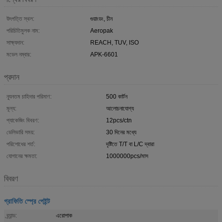
উৎপত্তি স্থল:
গুয়াংডং, চীন
পরিচিতিমুলক নাম:
Aeropak
সাক্ষ্যদান:
REACH, TUV, ISO
মডেল নম্বার:
APK-6601
প্রদান
ন্যূনতম চাহিদার পরিমাণ:
500 কার্টন
মূল্য:
আলোচনাযোগ্য
প্যাকেজিং বিবরণ:
12pcs/ctn
ডেলিভারি সময়:
30 দিনের মধ্যে
পরিশোধের শর্ত:
দৃষ্টিতে T/T বা L/C দ্বারা
যোগানের ক্ষমতা:
1000000pcs/মাস
বিবরণ
গ্রাফিতি স্প্রে পেইন্ট
ব্র্যান্ড:
এরোপাক