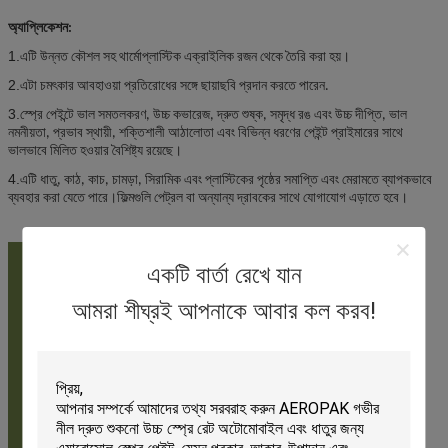
অ্যাপ্লিকেশন:
1.
এটি উন্নত কৌশল সহ থার্মোপ্লাস্টিক এক্রাইলিক রজন থেকে তৈরি করা হয়।
2.
এটা চমৎকার আবহাওয়া প্রতিরোধের সঙ্গে ছায়াছবি প্রদান করতে পারেন.
3.
স্প্রে পেইন্টে ভাল সমতলকরণ, উচ্চ কভারেজ, দ্রুত শুষ্ক, সমৃদ্ধ রঙ এবং উচ্চ দীপ্তি, ভাল
নমনীয়তা, প্রভাব স্থায়ী, শক্তিশালী আঠালোতা এবং বিভিন্ন ধরণের পেইন্ট প্রাইমারের সাথে
ভালভাবে মিলিত হওয়ার বৈশিষ্ট্য রয়েছে।
4.
এটি ধাতু, কাঠ, কাচ, চামড়া, সিরামিক এবং প্লাস্টিকের পৃষ্ঠের সমাপ্তি এবং মেরামতে ব্যাপকভাবে
ব্যবহার করা যেতে পারে।ফিল্মগুলি পেট্রল বা অন্যান্য দ্রাবকের সাথে যোগাযোগ এড়াতে হবে।
একটি বার্তা রেখে যান
আমরা শীঘ্রই আপনাকে আবার কল করব!