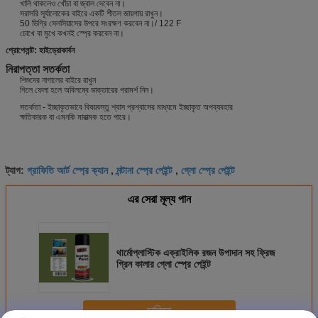
খালি থাকলেও খোঁচা বা জ্বাল দেবেন না।
সরাসরি সূর্যালোকের বাইরে একটি শীতল জায়গায় রাখুন।
50 ডিগ্রি সেলসিয়াসের উপরে সংরক্ষণ করবেন না।/ 122 F
চোখে বা মুখে কখনই স্প্রে করবেন না।
প্রোপেলান্ট: হাইড্রোকার্বন
নিরাপত্তা সতর্কতা
শিশুদের নাগালের বাইরে রাখুন
গিলে ফেলা হলে অবিলম্বে ডাক্তারের পরামর্শ নিন।
সতর্কতা - ইচ্ছাকৃতভাবে বিষয়বস্তু শ্বাস প্রশ্বাসের মাধ্যমে ইচ্ছাকৃত অপব্যবহার
ক্ষতিকারক বা এমনকি মারাত্মক হতে পারে।
গ্রাফিতি আর্ট স্প্রে ক্যান
মন্টানা স্প্রে পেইন্ট
গ্লো স্প্রে পেইন্ট
ট্যাগ:
,
,
এর সেরা মূল্য পান
থার্মোপ্লাস্টিক এক্রাইলিক রজন উপাদান সহ ফ্রিজ
গ্রিন কালার গ্লো স্প্রে পেইন্ট
চালিয়ে