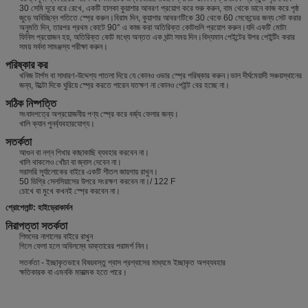
30 সেমি দূরে ধরে রেখে, একটি হালকা কুয়াশার আবরণ প্রয়োগ করে শুরু করুন, বাম থেকে ডানে কাজ করে পৃষ্ঠ
জুড়ে অবিচ্ছিন্ন গতিতে স্প্রে করুন।বিরাম দিন, কুয়াশার আবরণটিকে 30 থেকে 60 সেকেন্ডের জন্য সেট করার
অনুমতি দিন, তারপর প্রথম কোটে 90° এ কাজ করা অতিরিক্ত কোটগুলি প্রয়োগ করুন।যদি একটি মোটা
ফিনিস প্রয়োজন হয়, অতিরিক্ত কোট মধ্যে অন্তত এক ঘন্টা সময় দিন।বিদ্যমান পেইন্টের উপর পেইন্টিং করার
সময় সর্বদা সামঞ্জস্য পরীক্ষা করুন।
পরিষ্কার কর
খনিজ টার্পস বা সাধারণ-উদ্দেশ্য পাতলা দিয়ে যে কোনও ওভার স্প্রে পরিষ্কার করুন।ভাল দীর্ঘমেয়াদী সঞ্চয়স্থানের
জন্য, উল্টো দিকে ঘুরিয়ে স্প্রে করতে পারেন যতক্ষণ না কোনও পেইন্ট বের হচ্ছে না।
সঠিক নিষ্পত্তি
সংবাদপত্রে অপ্রয়োজনীয় পণ্য স্প্রে করে বর্জ্য ফেলার জন্য।
খালি ক্যান পুনর্ব্যবহারযোগ্য।
সতর্কতা
আগুন বা নগ্ন শিখার কাছাকাছি ব্যবহার করবেন না।
খালি থাকলেও খোঁচা বা জ্বাল দেবেন না।
সরাসরি সূর্যালোকের বাইরে একটি শীতল জায়গায় রাখুন।
50 ডিগ্রি সেলসিয়াসের উপরে সংরক্ষণ করবেন না।/ 122 F
চোখে বা মুখে কখনই স্প্রে করবেন না।
প্রোপেলান্ট: হাইড্রোকার্বন
নিরাপত্তা সতর্কতা
শিশুদের নাগালের বাইরে রাখুন
গিলে ফেলা হলে অবিলম্বে ডাক্তারের পরামর্শ নিন।
সতর্কতা - ইচ্ছাকৃতভাবে বিষয়বস্তু শ্বাস প্রশ্বাসের মাধ্যমে ইচ্ছাকৃত অপব্যবহার
ক্ষতিকারক বা এমনকি মারাত্মক হতে পারে।