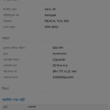
উৎপত্তি স্থল:
গুয়াংডং, চীন
পরিচিতিমুলক নাম:
Aeropak
সাক্ষ্যদান:
REACH, TUV, ISO
মডেল নম্বার:
APK-6601
প্রদান
ন্যূনতম চাহিদার পরিমাণ:
500 কার্টন
মূল্য:
আলোচনাযোগ্য
প্যাকেজিং বিবরণ:
12pcs/ctn
ডেলিভারি সময়:
30 দিনের মধ্যে
পরিশোধের শর্ত:
দৃষ্টিতে T/T বা L/C দ্বারা
যোগানের ক্ষমতা:
1000000pcs/মাস
বিবরণ
গ্রাফিতি স্প্রে পেইন্ট
ব্র্যান্ড:
এরোপাক