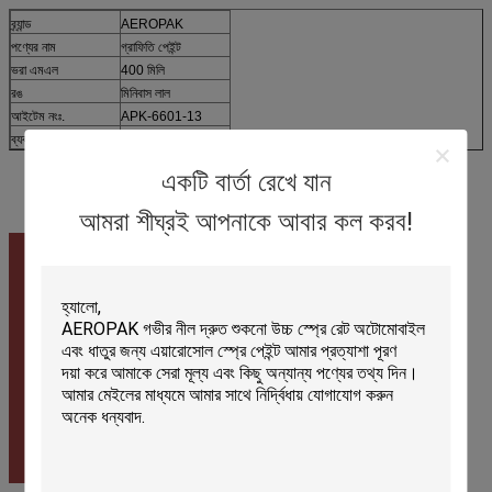
ব্র্যান্ড
AEROPAK
পণ্যের নাম
গ্রাফিতি পেইন্ট
ভরা এমএল
400 মিলি
রঙ
মিনিবাস লাল
আইটেম নংঃ.
APK-6601-13
ব্যবহার
অ্যাপ্লায়েন্স পেইন্ট
একটি বার্তা রেখে যান
আমরা শীঘ্রই আপনাকে আবার কল করব!