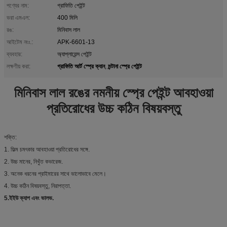
পণ্যের নাম:
গ্রাফিতি পেইন্ট
ভরা এমএল:
400 মিলি
রঙ:
মিনিবাস লাল
আইটেম নংঃ.:
APK-6601-13
ব্যবহার:
অ্যাপ্লায়েন্স পেইন্ট
গ্রাফিতি আর্ট স্প্রে ক্যান
মন্টানা স্প্রে পেইন্ট
লক্ষণীয় করা:
,
মিনিবাস লাল রঙের নমনীয় স্প্রে পেইন্ট আবহাওয়া
প্রতিরোধের উচ্চ কঠিন বিষয়বস্তু
শক্তি:
1. ফিল্ম চমৎকার আবহাওয়া প্রতিরোধের সঙ্গে.
2. উচ্চ মানের, নিখুঁত কভারেজ.
3. অনেক ধরনের প্রাইমারের সাথে ভালোভাবে মেলে।
4. উচ্চ কঠিন বিষয়বস্তু, নিরাপত্তা.
5.ইইউ ক্যাপ এবং ভালভ.