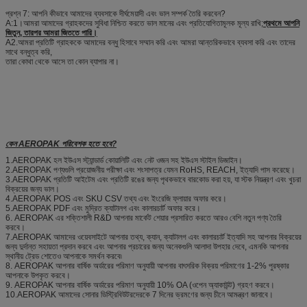
প্রশ্ন 7: আপনি কীভাবে আমাদের ব্যবসাকে দীর্ঘমেয়াদী এবং ভাল সম্পর্ক তৈরি করবেন?
A:1।আমরা আমাদের গ্রাহকদের সুবিধা নিশ্চিত করতে ভাল মানের এবং প্রতিযোগিতামূলক মূল্য রাখি;
প্রথমে আপনি
জিতুন, তারপর আমরা জিততে পারি।
A2.আমরা প্রতিটি গ্রাহককে আমাদের বন্ধু হিসাবে সম্মান করি এবং আমরা আন্তরিকভাবে ব্যবসা করি এবং তাদের
সাথে বন্ধুত্ব করি,
তারা কোথা থেকে আসে তা কোন ব্যাপার না।
কেন AEROPAK পরিবেশক হতে হবে?
1.AEROPAK হল ইউএস স্ট্যান্ডার্ড কোয়ালিটি এবং নেট ওজন সহ ইউএস স্টাইল ডিজাইন।
2.AEROPAK পণ্যগুলি প্রয়োজনীয় পরীক্ষা এবং শংসাপত্র যেমন RoHS, REACH, ইত্যাদি পাস করেছে।
3.AEROPAK প্রতিটি আইটেম এবং প্রতিটি রঙের জন্য পৃথকভাবে বারকোড করা হয়, যা স্টক নিয়ন্ত্রণ এবং খুচরা
বিক্রয়ের জন্য ভাল।
4.AEROPAK POS এবং SKU CSV তথ্য এবং ইংরেজি ফ্লায়ার অফার করে।
5.AEROPAK PDF এবং মুদ্রিত ক্যাটালগ এবং কালারচার্ট অফার করে।
6. AEROPAK এর শক্তিশালী R&D আপনার মার্কেট শেয়ার প্রসারিত করতে আরও বেশি নতুন পণ্য তৈরি
করবে।
7.AEROPAK আমাদের ওয়েবসাইটে আপনার তথ্য, ক্যান, ক্যাটালগ এবং কালারচার্ট ইত্যাদি সহ আপনার বিক্রয়ের
জন্য দুর্দান্ত সহায়তা প্রদান করবে এবং আপনার প্রচারের জন্য অনেকগুলি আলাদা উপহার দেবে, এমনকি আপনার
স্থানীয় ট্রেড শোতেও আপনাকে সমর্থন করবে৷
8. AEROPAK আপনার বার্ষিক অর্ডারের পরিমাণ অনুযায়ী আপনার বাৎসরিক বিক্রয় পরিমাণের 1-2% পুরষ্কার
আপনাকে উপকৃত করবে।
9. AEROPAK আপনার বার্ষিক অর্ডারের পরিমাণ অনুযায়ী 10% OA (ওপেন অ্যাকাউন্ট) গ্রহণ করবে।
10.AEROPAK আমাদের সোনার ডিস্ট্রিবিউটরদেরকে 7 দিনের ভ্রমণের জন্য চীনে আমন্ত্রণ জানাবে।