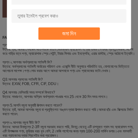
জমা দিন
FAQ
প্রশ্ন ১.আপনি প্রস্তুতকারক?
উত্তর: হ্যাঁ, আমরা শেনজেন আই-লাইক ফাইন কেমিক্যাল অ্যারোসল পণ্যের একটি পেশাদার প্রস্তুতকারক, বিশেষ
করে গাড়ির যত্ন পণ্য, অ্যারোপাক স্প্রে পেইন্ট, টায়ার সিলার এবং ইনফ্লেটর, এয়ার ডাস্টার, স্প্রে আঠালো ইত্যাদি।
প্রশ্ন ২.আপনার অর্থপ্রদানের শর্তাবলী কি?
উত্তর: অর্থপ্রদানের শর্তাবলী অর্ডারের পরিমাণ এবং এজেন্সি নীতি অনুসারে পরিবর্তিত হয়, যোগাযোগের ভিত্তিতে
আলোচনা সাপেক্ষ।পণ্য লোড করার আগে আমরা আপনাকে পণ্য এবং প্যাকেজের ফটো দেখাব।
Q3.আপনার প্রসবের শর্তাবলী কি?
উত্তর: EXW, FOB, CFR, CIF, DDU।
Q4.আপনার ডেলিভারি সময় সম্পর্কে কিভাবে?
উত্তর: সাধারণত, আপনার অগ্রিম অর্থপ্রদান পাওয়ার পরে 25 থেকে 30 দিন সময় লাগবে।
প্রশ্ন 5.আপনি নমুনা অনুযায়ী উত্পাদন করতে পারেন?
উত্তর: হ্যাঁ, আমরা আপনার নমুনা বা প্রযুক্তিগত অঙ্কন দ্বারা উত্পাদন করতে পারি।আমরা ছাঁচ এবং ফিক্সচার নির্মাণ
করতে পারেন.
প্রশ্ন ৬.আপনার নমুনা নীতি কি?
উত্তর: আমরা বিনামূল্যে 2-3টি নমুনা সরবরাহ করতে পারি, কিন্তু যেহেতু এটি চাপযুক্ত গ্যাস সহ অ্যারোসল পণ্য,
এটি বিপজ্জনক পণ্য, কুরিয়ার খরচ খুব বেশি, 2 কেজি পার্সেলের জন্য প্রায় 100-200 মার্কিন ডলার।এবং মালবাহী
খরচ গ্রাহকদের দ্বারা প্রিপেইড করা প্রয়োজন।