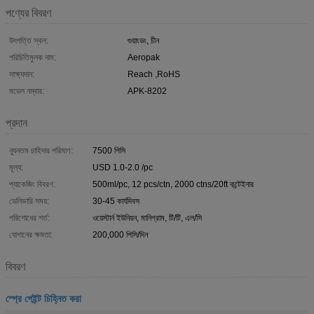
পণ্যের বিবরণ
উৎপত্তি স্থল:
গুয়াংডং, চীন
পরিচিতিমুলক নাম:
Aeropak
সাক্ষ্যদান:
Reach ,RoHS
মডেল নম্বার:
APK-8202
প্রদান
ন্যূনতম চাহিদার পরিমাণ:
7500 পিসি
মূল্য:
USD 1.0-2.0 /pc
প্যাকেজিং বিবরণ:
500ml/pc, 12 pcs/ctn, 2000 ctns/20ft কন্টেইনার
ডেলিভারি সময়:
30-45 কার্যদিবস
পরিশোধের শর্ত:
ওয়েস্টার্ন ইউনিয়ন, মানিগ্রাম, টি/টি, এল/সি
যোগানের ক্ষমতা:
200,000 পিসি/দিন
বিবরণ
স্প্রে পেইন্ট চিহ্নিত করা