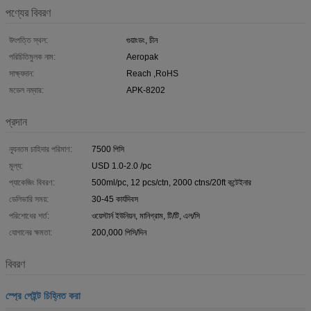
পণ্যের বিবরণ
উৎপত্তি স্থল:
গুয়াংডং, চীন
পরিচিতিমুলক নাম:
Aeropak
সাক্ষ্যদান:
Reach ,RoHS
মডেল নম্বার:
APK-8202
প্রদান
ন্যূনতম চাহিদার পরিমাণ:
7500 পিসি
মূল্য:
USD 1.0-2.0 /pc
প্যাকেজিং বিবরণ:
500ml/pc, 12 pcs/ctn, 2000 ctns/20ft কন্টেইনার
ডেলিভারি সময়:
30-45 কার্যদিবস
পরিশোধের শর্ত:
ওয়েস্টার্ন ইউনিয়ন, মানিগ্রাম, টি/টি, এল/সি
যোগানের ক্ষমতা:
200,000 পিসি/দিন
বিবরণ
স্প্রে পেইন্ট চিহ্নিত করা