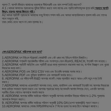
প্রশ্ন 7: আপনি কীভাবে আমাদের ব্যবসাকে দীর্ঘমেয়াদী এবং ভাল সম্পর্ক তৈরি করবেন?
A:1।আমরা আমাদের গ্রাহকদের সুবিধা নিশ্চিত করতে ভাল মানের এবং প্রতিযোগিতামূলক মূল্য রাখি;
প্রথমে আপনি
জিতুন, তারপর আমরা জিততে পারি।
A2.আমরা প্রতিটি গ্রাহককে আমাদের বন্ধু হিসাবে সম্মান করি এবং আমরা আন্তরিকভাবে ব্যবসা করি এবং তাদের
সাথে বন্ধুত্ব করি,
তারা কোথা থেকে আসে তা কোন ব্যাপার না।
কেন AEROPAK পরিবেশক হতে হবে?
1.AEROPAK হল ইউএস স্ট্যান্ডার্ড কোয়ালিটি এবং নেট ওজন সহ ইউএস স্টাইল ডিজাইন।
2.AEROPAK পণ্যগুলি প্রয়োজনীয় পরীক্ষা এবং শংসাপত্র যেমন RoHS, REACH, ইত্যাদি পাস করেছে।
3.AEROPAK প্রতিটি আইটেম এবং প্রতিটি রঙের জন্য পৃথকভাবে বারকোড করা হয়, যা স্টক নিয়ন্ত্রণ এবং খুচরা
বিক্রয়ের জন্য ভাল।
4.AEROPAK POS এবং SKU CSV তথ্য এবং ইংরেজি ফ্লায়ার অফার করে।
5.AEROPAK PDF এবং মুদ্রিত ক্যাটালগ এবং কালারচার্ট অফার করে।
6. AEROPAK এর শক্তিশালী R&D আপনার মার্কেট শেয়ার প্রসারিত করতে আরও বেশি নতুন পণ্য তৈরি
করবে।
7.AEROPAK আমাদের ওয়েবসাইটে আপনার তথ্য, ক্যান, ক্যাটালগ এবং কালারচার্ট ইত্যাদি সহ আপনার বিক্রয়ের
জন্য দুর্দান্ত সহায়তা প্রদান করবে এবং আপনার প্রচারের জন্য অনেকগুলি আলাদা উপহার দেবে, এমনকি আপনার
স্থানীয় ট্রেড শোতেও আপনাকে সমর্থন করবে৷
8. AEROPAK আপনার বার্ষিক অর্ডারের পরিমাণ অনুযায়ী আপনার বাৎসরিক বিক্রয় পরিমাণের 1-2% পুরষ্কার
আপনাকে উপকৃত করবে।
9. AEROPAK আপনার বার্ষিক অর্ডারের পরিমাণ অনুযায়ী 10% OA (ওপেন অ্যাকাউন্ট) গ্রহণ করবে।
10.AEROPAK আমাদের সোনার ডিস্ট্রিবিউটরদেরকে 7 দিনের ভ্রমণের জন্য চীনে আমন্ত্রণ জানাবে।