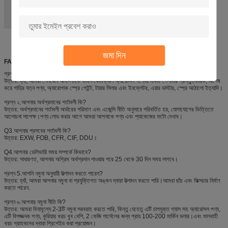
জমা দিন
FAQ
প্রশ্ন ১.আপনি প্রস্তুতকারক?
উত্তর: হ্যাঁ, আমরা শেনজেন আই-লাইক ফাইন কেমিক্যাল অ্যারোসল পণ্যের একটি পেশাদার প্রস্তুতকারক, বিশেষ
করে গাড়ির যত্ন পণ্য, অ্যারোপাক স্প্রে পেইন্ট, টায়ার সিলার এবং ইনফ্লেটর, এয়ার ডাস্টার, স্প্রে আঠালো ইত্যাদি।
প্রশ্ন ২.আপনার অর্থপ্রদানের শর্তাবলী কি?
উত্তর: অর্থপ্রদানের শর্তাবলী অর্ডারের পরিমাণ এবং এজেন্সি নীতি অনুসারে পরিবর্তিত হয়, যোগাযোগের ভিত্তিতে
আলোচনা সাপেক্ষ।পণ্য লোড করার আগে আমরা আপনাকে পণ্য এবং প্যাকেজের ফটো দেখাব।
Q3.আপনার প্রসবের শর্তাবলী কি?
উত্তর: EXW, FOB, CFR, CIF, DDU।
Q4.আপনার ডেলিভারি সময় সম্পর্কে কিভাবে?
উত্তর: সাধারণত, আপনার অগ্রিম অর্থপ্রদান পাওয়ার পরে 25 থেকে 30 দিন সময় লাগবে।
প্রশ্ন 5.আপনি নমুনা অনুযায়ী উত্পাদন করতে পারেন?
উত্তর: হ্যাঁ, আমরা আপনার নমুনা বা প্রযুক্তিগত অঙ্কন দ্বারা উত্পাদন করতে পারি।আমরা ছাঁচ এবং ফিক্সচার নির্মাণ
করতে পারেন.
প্রশ্ন ৬.আপনার নমুনা নীতি কি?
উত্তর: আমরা বিনামূল্যে 2-3টি নমুনা সরবরাহ করতে পারি, কিন্তু যেহেতু এটি চাপযুক্ত গ্যাস সহ অ্যারোসল পণ্য,
এটি বিপজ্জনক পণ্য, কুরিয়ার খরচ খুব বেশি, 2 কেজি পার্সেলের জন্য প্রায় 100-200 মার্কিন ডলার।এবং মালবাহী
খরচ গ্রাহকদের দ্বারা প্রিপেইড করা প্রয়োজন।