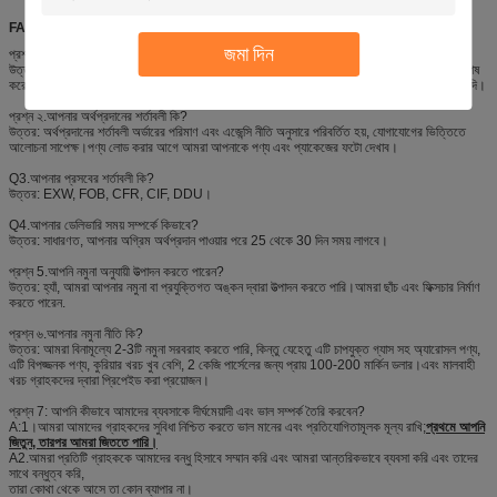
FAQ
জমা দিন
প্রশ্ন ১.আপনি প্রস্তুতকারক?
উত্তর: হ্যাঁ, আমরা শেনজেন আই-লাইক ফাইন কেমিক্যাল অ্যারোসল পণ্যের একটি পেশাদার প্রস্তুতকারক, বিশেষ
করে গাড়ির যত্ন পণ্য, অ্যারোপাক স্প্রে পেইন্ট, টায়ার সিলার এবং ইনফ্লেটর, এয়ার ডাস্টার, স্প্রে আঠালো ইত্যাদি।
প্রশ্ন ২.আপনার অর্থপ্রদানের শর্তাবলী কি?
উত্তর: অর্থপ্রদানের শর্তাবলী অর্ডারের পরিমাণ এবং এজেন্সি নীতি অনুসারে পরিবর্তিত হয়, যোগাযোগের ভিত্তিতে
আলোচনা সাপেক্ষ।পণ্য লোড করার আগে আমরা আপনাকে পণ্য এবং প্যাকেজের ফটো দেখাব।
Q3.আপনার প্রসবের শর্তাবলী কি?
উত্তর: EXW, FOB, CFR, CIF, DDU।
Q4.আপনার ডেলিভারি সময় সম্পর্কে কিভাবে?
উত্তর: সাধারণত, আপনার অগ্রিম অর্থপ্রদান পাওয়ার পরে 25 থেকে 30 দিন সময় লাগবে।
প্রশ্ন 5.আপনি নমুনা অনুযায়ী উত্পাদন করতে পারেন?
উত্তর: হ্যাঁ, আমরা আপনার নমুনা বা প্রযুক্তিগত অঙ্কন দ্বারা উত্পাদন করতে পারি।আমরা ছাঁচ এবং ফিক্সচার নির্মাণ
করতে পারেন.
প্রশ্ন ৬.আপনার নমুনা নীতি কি?
উত্তর: আমরা বিনামূল্যে 2-3টি নমুনা সরবরাহ করতে পারি, কিন্তু যেহেতু এটি চাপযুক্ত গ্যাস সহ অ্যারোসল পণ্য,
এটি বিপজ্জনক পণ্য, কুরিয়ার খরচ খুব বেশি, 2 কেজি পার্সেলের জন্য প্রায় 100-200 মার্কিন ডলার।এবং মালবাহী
খরচ গ্রাহকদের দ্বারা প্রিপেইড করা প্রয়োজন।
প্রশ্ন 7: আপনি কীভাবে আমাদের ব্যবসাকে দীর্ঘমেয়াদী এবং ভাল সম্পর্ক তৈরি করবেন?
A:1।আমরা আমাদের গ্রাহকদের সুবিধা নিশ্চিত করতে ভাল মানের এবং প্রতিযোগিতামূলক মূল্য রাখি;
প্রথমে আপনি
জিতুন, তারপর আমরা জিততে পারি।
A2.আমরা প্রতিটি গ্রাহককে আমাদের বন্ধু হিসাবে সম্মান করি এবং আমরা আন্তরিকভাবে ব্যবসা করি এবং তাদের
সাথে বন্ধুত্ব করি,
তারা কোথা থেকে আসে তা কোন ব্যাপার না।