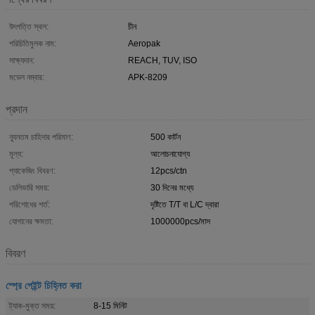
উৎপত্তি স্থল:
চীন
পরিচিতিমুলক নাম:
Aeropak
সাক্ষ্যদান:
REACH, TUV, ISO
মডেল নম্বার:
APK-8209
প্রদান
ন্যূনতম চাহিদার পরিমাণ:
500 কার্টন
মূল্য:
আলোচনাযোগ্য
প্যাকেজিং বিবরণ:
12pcs/ctn
ডেলিভারি সময়:
30 দিনের মধ্যে
পরিশোধের শর্ত:
দৃষ্টিতে T/T বা L/C দ্বারা
যোগানের ক্ষমতা:
1000000pcs/মাস
বিবরণ
স্প্রে পেইন্ট চিহ্নিত করা
ট্যাক-মুক্ত সময়:
8-15 মিনিট