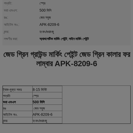
পদ্ধতি:
স্প্রে
ভরা এমএল:
500 মিলি
রঙ:
জেড সবুজ
আইটেম নংঃ.:
APK-8209-6
বন্দর:
হংকং/গুয়াংজু
অ্যাথলেটিক মার্কিং পেইন্ট
লাইন মার্কিং পেইন্ট
লক্ষণীয় করা:
,
জেড গ্রিন গ্রাউন্ড মার্কিং পেইন্ট জেড গ্রিন কালার ফর
লাম্বার APK-8209-6
ট্যাক-মুক্ত সময়
8-15 মিনিট
পদ্ধতি
স্প্রে
ভরা এমএল
500 মিলি
রঙ
জেড সবুজ
আইটেম নংঃ.
APK-8209-6
বন্দর
হংকং/গুয়াংজু