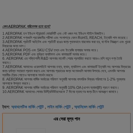
কেন AEROPAK পরিবেশক হতে হবে?
1.AEROPAK হল ইউএস স্ট্যান্ডার্ড কোয়ালিটি এবং নেট ওজন সহ ইউএস স্টাইল ডিজাইন।
2.AEROPAK পণ্যগুলি প্রয়োজনীয় পরীক্ষা এবং শংসাপত্র যেমন RoHS, REACH, ইত্যাদি পাস করেছে।
3.AEROPAK প্রতিটি আইটেম এবং প্রতিটি রঙের জন্য পৃথকভাবে বারকোড করা হয়, যা স্টক নিয়ন্ত্রণ এবং খুচরা
বিক্রয়ের জন্য ভাল।
4.AEROPAK POS এবং SKU CSV তথ্য এবং ইংরেজি ফ্লায়ার অফার করে।
5.AEROPAK PDF এবং মুদ্রিত ক্যাটালগ এবং কালারচার্ট অফার করে।
6. AEROPAK এর শক্তিশালী R&D আপনার মার্কেট শেয়ার প্রসারিত করতে আরও বেশি নতুন পণ্য তৈরি
করবে।
7.AEROPAK আমাদের ওয়েবসাইটে আপনার তথ্য, ক্যান, ক্যাটালগ এবং কালারচার্ট ইত্যাদি সহ আপনার বিক্রয়ের
জন্য দুর্দান্ত সহায়তা প্রদান করবে এবং আপনার প্রচারের জন্য অনেকগুলি আলাদা উপহার দেবে, এমনকি আপনার
স্থানীয় ট্রেড শোতেও আপনাকে সমর্থন করবে৷
8. AEROPAK আপনার বার্ষিক অর্ডারের পরিমাণ অনুযায়ী আপনার বাৎসরিক বিক্রয় পরিমাণের 1-2% পুরষ্কার
আপনাকে উপকৃত করবে।
9. AEROPAK আপনার বার্ষিক অর্ডারের পরিমাণ অনুযায়ী 10% OA (ওপেন অ্যাকাউন্ট) গ্রহণ করবে।
10.AEROPAK আমাদের সোনার ডিস্ট্রিবিউটরদেরকে 7 দিনের ভ্রমণের জন্য চীনে আমন্ত্রণ জানাবে।
অ্যাথলেটিক মার্কিং পেইন্ট
লাইন মার্কিং পেইন্ট
অ্যানিমেল মার্কিং পেইন্ট
ট্যাগ:
,
,
এর সেরা মূল্য পান