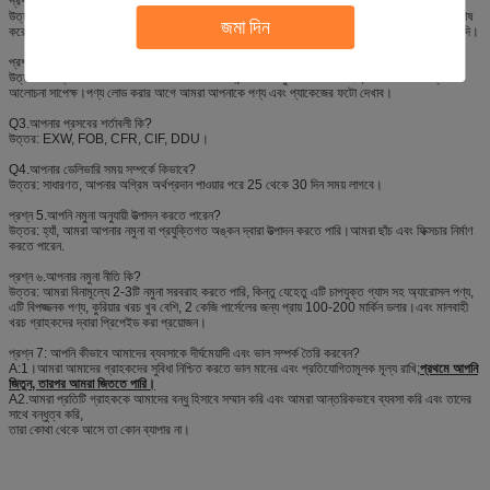
প্রশ্ন ১.আপনি প্রস্তুতকারক?
উত্তর: হ্যাঁ, আমরা শেনজেন আই-লাইক ফাইন কেমিক্যাল অ্যারোসল পণ্যের একটি পেশাদার প্রস্তুতকারক, বিশেষ
জমা দিন
করে গাড়ির যত্ন পণ্য, অ্যারোপাক স্প্রে পেইন্ট, টায়ার সিলার এবং ইনফ্লেটর, এয়ার ডাস্টার, স্প্রে আঠালো ইত্যাদি।
প্রশ্ন ২.আপনার অর্থপ্রদানের শর্তাবলী কি?
উত্তর: অর্থপ্রদানের শর্তাবলী অর্ডারের পরিমাণ এবং এজেন্সি নীতি অনুসারে পরিবর্তিত হয়, যোগাযোগের ভিত্তিতে
আলোচনা সাপেক্ষ।পণ্য লোড করার আগে আমরা আপনাকে পণ্য এবং প্যাকেজের ফটো দেখাব।
Q3.আপনার প্রসবের শর্তাবলী কি?
উত্তর: EXW, FOB, CFR, CIF, DDU।
Q4.আপনার ডেলিভারি সময় সম্পর্কে কিভাবে?
উত্তর: সাধারণত, আপনার অগ্রিম অর্থপ্রদান পাওয়ার পরে 25 থেকে 30 দিন সময় লাগবে।
প্রশ্ন 5.আপনি নমুনা অনুযায়ী উত্পাদন করতে পারেন?
উত্তর: হ্যাঁ, আমরা আপনার নমুনা বা প্রযুক্তিগত অঙ্কন দ্বারা উত্পাদন করতে পারি।আমরা ছাঁচ এবং ফিক্সচার নির্মাণ
করতে পারেন.
প্রশ্ন ৬.আপনার নমুনা নীতি কি?
উত্তর: আমরা বিনামূল্যে 2-3টি নমুনা সরবরাহ করতে পারি, কিন্তু যেহেতু এটি চাপযুক্ত গ্যাস সহ অ্যারোসল পণ্য,
এটি বিপজ্জনক পণ্য, কুরিয়ার খরচ খুব বেশি, 2 কেজি পার্সেলের জন্য প্রায় 100-200 মার্কিন ডলার।এবং মালবাহী
খরচ গ্রাহকদের দ্বারা প্রিপেইড করা প্রয়োজন।
প্রশ্ন 7: আপনি কীভাবে আমাদের ব্যবসাকে দীর্ঘমেয়াদী এবং ভাল সম্পর্ক তৈরি করবেন?
A:1।আমরা আমাদের গ্রাহকদের সুবিধা নিশ্চিত করতে ভাল মানের এবং প্রতিযোগিতামূলক মূল্য রাখি;
প্রথমে আপনি
জিতুন, তারপর আমরা জিততে পারি।
A2.আমরা প্রতিটি গ্রাহককে আমাদের বন্ধু হিসাবে সম্মান করি এবং আমরা আন্তরিকভাবে ব্যবসা করি এবং তাদের
সাথে বন্ধুত্ব করি,
তারা কোথা থেকে আসে তা কোন ব্যাপার না।