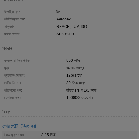
উৎপত্তি স্থল:
চীন
পরিচিতিমুলক নাম:
Aeropak
সাক্ষ্যদান:
REACH, TUV, ISO
মডেল নম্বার:
APK-8209
প্রদান
ন্যূনতম চাহিদার পরিমাণ:
500 কার্টন
মূল্য:
আলোচনাযোগ্য
প্যাকেজিং বিবরণ:
12pcs/ctn
ডেলিভারি সময়:
30 দিনের মধ্যে
পরিশোধের শর্ত:
দৃষ্টিতে T/T বা L/C দ্বারা
যোগানের ক্ষমতা:
1000000pcs/মাস
বিবরণ
স্প্রে পেইন্ট চিহ্নিত করা
ট্যাক-মুক্ত সময়:
8-15 মিনিট