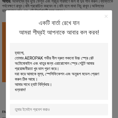
আহার:
অবিলম্বে মুখ ধুয়ে ফেলুন এবং প্রচুর পরিমাণে জল বা দুধ পান করুন।ব্যক্তিকে
পর্যবেক্ষণে রাখুন।বমি প্ররোচিত করবেন না।বমি হলে মাথা নিচু রাখুন।অবিলম্বে
হাসপাতালে যান এবং এই নির্দেশাবলী সঙ্গে আনুন।
একটি বার্তা রেখে যান
আমরা শীঘ্রই আপনাকে আবার কল করব!
FAQ