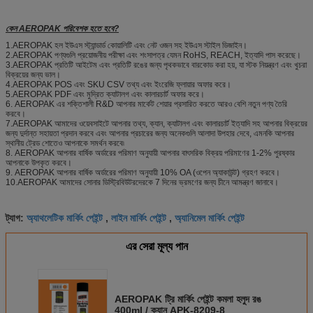
কেন AEROPAK পরিবেশক হতে হবে?
1.AEROPAK হল ইউএস স্ট্যান্ডার্ড কোয়ালিটি এবং নেট ওজন সহ ইউএস স্টাইল ডিজাইন।
2.AEROPAK পণ্যগুলি প্রয়োজনীয় পরীক্ষা এবং শংসাপত্র যেমন RoHS, REACH, ইত্যাদি পাস করেছে।
3.AEROPAK প্রতিটি আইটেম এবং প্রতিটি রঙের জন্য পৃথকভাবে বারকোড করা হয়, যা স্টক নিয়ন্ত্রণ এবং খুচরা
বিক্রয়ের জন্য ভাল।
4.AEROPAK POS এবং SKU CSV তথ্য এবং ইংরেজি ফ্লায়ার অফার করে।
5.AEROPAK PDF এবং মুদ্রিত ক্যাটালগ এবং কালারচার্ট অফার করে।
6. AEROPAK এর শক্তিশালী R&D আপনার মার্কেট শেয়ার প্রসারিত করতে আরও বেশি নতুন পণ্য তৈরি
করবে।
7.AEROPAK আমাদের ওয়েবসাইটে আপনার তথ্য, ক্যান, ক্যাটালগ এবং কালারচার্ট ইত্যাদি সহ আপনার বিক্রয়ের
জন্য দুর্দান্ত সহায়তা প্রদান করবে এবং আপনার প্রচারের জন্য অনেকগুলি আলাদা উপহার দেবে, এমনকি আপনার
স্থানীয় ট্রেড শোতেও আপনাকে সমর্থন করবে৷
8. AEROPAK আপনার বার্ষিক অর্ডারের পরিমাণ অনুযায়ী আপনার বাৎসরিক বিক্রয় পরিমাণের 1-2% পুরষ্কার
আপনাকে উপকৃত করবে।
9. AEROPAK আপনার বার্ষিক অর্ডারের পরিমাণ অনুযায়ী 10% OA (ওপেন অ্যাকাউন্ট) গ্রহণ করবে।
10.AEROPAK আমাদের সোনার ডিস্ট্রিবিউটরদেরকে 7 দিনের ভ্রমণের জন্য চীনে আমন্ত্রণ জানাবে।
অ্যাথলেটিক মার্কিং পেইন্ট
লাইন মার্কিং পেইন্ট
অ্যানিমেল মার্কিং পেইন্ট
ট্যাগ:
,
,
এর সেরা মূল্য পান
AEROPAK ট্রি মার্কিং পেইন্ট কমলা হলুদ রঙ
400ml / ক্যান APK-8209-8