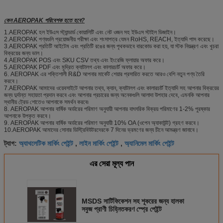
কেন AEROPAK পরিবেশক হতে হবে?
1.AEROPAK হল ইউএস স্ট্যান্ডার্ড কোয়ালিটি এবং নেট ওজন সহ ইউএস স্টাইল ডিজাইন।
2.AEROPAK পণ্যগুলি প্রয়োজনীয় পরীক্ষা এবং শংসাপত্র যেমন RoHS, REACH, ইত্যাদি পাস করেছে।
3.AEROPAK প্রতিটি আইটেম এবং প্রতিটি রঙের জন্য পৃথকভাবে বারকোড করা হয়, যা স্টক নিয়ন্ত্রণ এবং খুচরা
বিক্রয়ের জন্য ভাল।
4.AEROPAK POS এবং SKU CSV তথ্য এবং ইংরেজি ফ্লায়ার অফার করে।
5.AEROPAK PDF এবং মুদ্রিত ক্যাটালগ এবং কালারচার্ট অফার করে।
6. AEROPAK এর শক্তিশালী R&D আপনার মার্কেট শেয়ার প্রসারিত করতে আরও বেশি নতুন পণ্য তৈরি
করবে।
7.AEROPAK আমাদের ওয়েবসাইটে আপনার তথ্য, ক্যান, ক্যাটালগ এবং কালারচার্ট ইত্যাদি সহ আপনার বিক্রয়ের
জন্য দুর্দান্ত সহায়তা প্রদান করবে এবং আপনার প্রচারের জন্য অনেকগুলি আলাদা উপহার দেবে, এমনকি আপনার
স্থানীয় ট্রেড শোতেও আপনাকে সমর্থন করবে৷
8. AEROPAK আপনার বার্ষিক অর্ডারের পরিমাণ অনুযায়ী আপনার বাৎসরিক বিক্রয় পরিমাণের 1-2% পুরষ্কার
আপনাকে উপকৃত করবে।
9. AEROPAK আপনার বার্ষিক অর্ডারের পরিমাণ অনুযায়ী 10% OA (ওপেন অ্যাকাউন্ট) গ্রহণ করবে।
10.AEROPAK আমাদের সোনার ডিস্ট্রিবিউটরদেরকে 7 দিনের ভ্রমণের জন্য চীনে আমন্ত্রণ জানাবে।
অ্যাথলেটিক মার্কিং পেইন্ট
লাইন মার্কিং পেইন্ট
অ্যানিমেল মার্কিং পেইন্ট
ট্যাগ:
,
,
এর সেরা মূল্য পান
MSDS সার্টিফিকেশন সহ শূকরের জন্য হালকা
সবুজ প্রাণী চিহ্নিতকরণ স্প্রে পেইন্ট