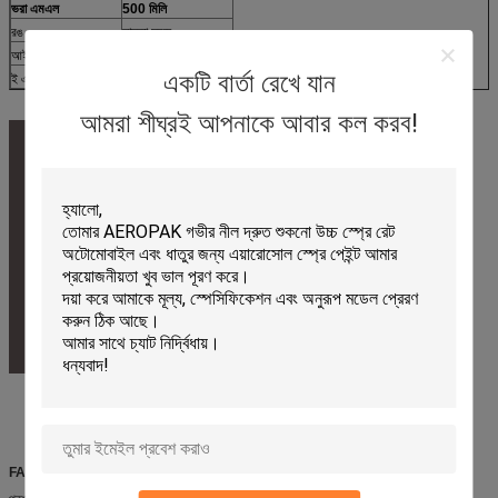
ভরা এমএল
500 মিলি
রঙ
হালকা সবুজ
আইটেম নংঃ.
APK-6810-5
একটি বার্তা রেখে যান
ই এম
পাওয়া যায়
আমরা শীঘ্রই আপনাকে আবার কল করব!
FAQ