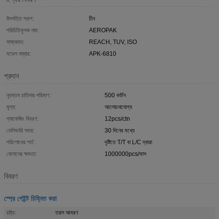
উৎপত্তি স্থল:
চীন
পরিচিতিমুলক নাম:
AEROPAK
সাক্ষ্যদান:
REACH, TUV, ISO
মডেল নম্বার:
APK-6810
প্রদান
ন্যূনতম চাহিদার পরিমাণ:
500 কার্টন
মূল্য:
আলোচনাযোগ্য
প্যাকেজিং বিবরণ:
12pcs/ctn
ডেলিভারি সময়:
30 দিনের মধ্যে
পরিশোধের শর্ত:
দৃষ্টিতে T/T বা L/C দ্বারা
যোগানের ক্ষমতা:
1000000pcs/মাস
বিবরণ
স্প্রে পেইন্ট চিহ্নিত করা
রাষ্ট্র:
তরল আবরণ