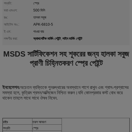
পদ্ধতি:
স্প্রে
ভরা এমএল:
500 মিলি
রঙ:
হালকা সবুজ
আইটেম নংঃ.:
APK-6810-5
ই এম:
পাওয়া যায়
অ্যাথলেটিক মার্কিং পেইন্ট
লাইন মার্কিং পেইন্ট
লক্ষণীয় করা:
,
MSDS সার্টিফিকেশন সহ শূকরের জন্য হালকা সবুজ
প্রাণী চিহ্নিতকরণ স্প্রে পেইন্ট
ইনহেলেশন:
অচেতন ব্যক্তিকে পুনরুদ্ধারের অবস্থানে পাশে রাখুন এবং শ্বাস-প্রশ্বাসের
সমস্যা হলে, কৃত্রিম শ্বসন/অক্সিজেন নিশ্চিত করুন।যদি কোনপ্রকার কস্ট বোধ করে
থাকেন তাহলে সাথে সাথে ঔষধ নিবেন.
রাষ্ট্র
তরল আবরণ
পদ্ধতি
স্প্রে