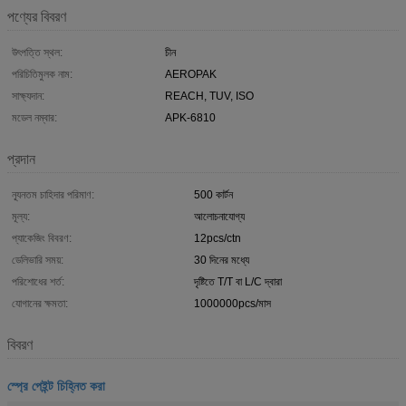
পণ্যের বিবরণ
উৎপত্তি স্থল:
চীন
পরিচিতিমুলক নাম:
AEROPAK
সাক্ষ্যদান:
REACH, TUV, ISO
মডেল নম্বার:
APK-6810
প্রদান
ন্যূনতম চাহিদার পরিমাণ:
500 কার্টন
মূল্য:
আলোচনাযোগ্য
প্যাকেজিং বিবরণ:
12pcs/ctn
ডেলিভারি সময়:
30 দিনের মধ্যে
পরিশোধের শর্ত:
দৃষ্টিতে T/T বা L/C দ্বারা
যোগানের ক্ষমতা:
1000000pcs/মাস
বিবরণ
স্প্রে পেইন্ট চিহ্নিত করা