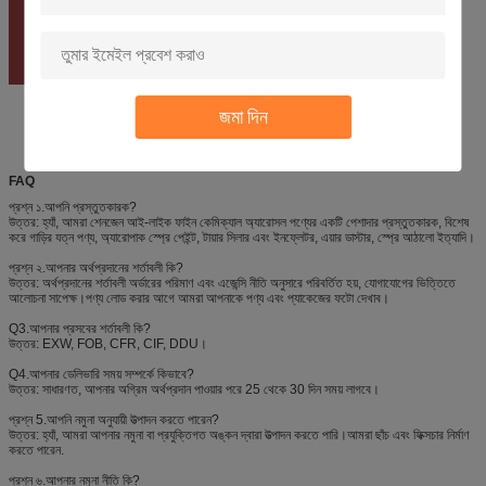
জমা দিন
FAQ
প্রশ্ন ১.আপনি প্রস্তুতকারক?
উত্তর: হ্যাঁ, আমরা শেনজেন আই-লাইক ফাইন কেমিক্যাল অ্যারোসল পণ্যের একটি পেশাদার প্রস্তুতকারক, বিশেষ
করে গাড়ির যত্ন পণ্য, অ্যারোপাক স্প্রে পেইন্ট, টায়ার সিলার এবং ইনফ্লেটর, এয়ার ডাস্টার, স্প্রে আঠালো ইত্যাদি।
প্রশ্ন ২.আপনার অর্থপ্রদানের শর্তাবলী কি?
উত্তর: অর্থপ্রদানের শর্তাবলী অর্ডারের পরিমাণ এবং এজেন্সি নীতি অনুসারে পরিবর্তিত হয়, যোগাযোগের ভিত্তিতে
আলোচনা সাপেক্ষ।পণ্য লোড করার আগে আমরা আপনাকে পণ্য এবং প্যাকেজের ফটো দেখাব।
Q3.আপনার প্রসবের শর্তাবলী কি?
উত্তর: EXW, FOB, CFR, CIF, DDU।
Q4.আপনার ডেলিভারি সময় সম্পর্কে কিভাবে?
উত্তর: সাধারণত, আপনার অগ্রিম অর্থপ্রদান পাওয়ার পরে 25 থেকে 30 দিন সময় লাগবে।
প্রশ্ন 5.আপনি নমুনা অনুযায়ী উত্পাদন করতে পারেন?
উত্তর: হ্যাঁ, আমরা আপনার নমুনা বা প্রযুক্তিগত অঙ্কন দ্বারা উত্পাদন করতে পারি।আমরা ছাঁচ এবং ফিক্সচার নির্মাণ
করতে পারেন.
প্রশ্ন ৬.আপনার নমুনা নীতি কি?