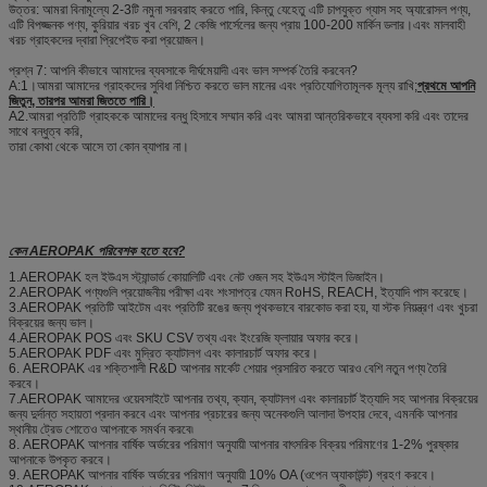
উত্তর: আমরা বিনামূল্যে 2-3টি নমুনা সরবরাহ করতে পারি, কিন্তু যেহেতু এটি চাপযুক্ত গ্যাস সহ অ্যারোসল পণ্য,
এটি বিপজ্জনক পণ্য, কুরিয়ার খরচ খুব বেশি, 2 কেজি পার্সেলের জন্য প্রায় 100-200 মার্কিন ডলার।এবং মালবাহী
খরচ গ্রাহকদের দ্বারা প্রিপেইড করা প্রয়োজন।
প্রশ্ন 7: আপনি কীভাবে আমাদের ব্যবসাকে দীর্ঘমেয়াদী এবং ভাল সম্পর্ক তৈরি করবেন?
A:1।আমরা আমাদের গ্রাহকদের সুবিধা নিশ্চিত করতে ভাল মানের এবং প্রতিযোগিতামূলক মূল্য রাখি;
প্রথমে আপনি
জিতুন, তারপর আমরা জিততে পারি।
A2.আমরা প্রতিটি গ্রাহককে আমাদের বন্ধু হিসাবে সম্মান করি এবং আমরা আন্তরিকভাবে ব্যবসা করি এবং তাদের
সাথে বন্ধুত্ব করি,
তারা কোথা থেকে আসে তা কোন ব্যাপার না।
কেন AEROPAK পরিবেশক হতে হবে?
1.AEROPAK হল ইউএস স্ট্যান্ডার্ড কোয়ালিটি এবং নেট ওজন সহ ইউএস স্টাইল ডিজাইন।
2.AEROPAK পণ্যগুলি প্রয়োজনীয় পরীক্ষা এবং শংসাপত্র যেমন RoHS, REACH, ইত্যাদি পাস করেছে।
3.AEROPAK প্রতিটি আইটেম এবং প্রতিটি রঙের জন্য পৃথকভাবে বারকোড করা হয়, যা স্টক নিয়ন্ত্রণ এবং খুচরা
বিক্রয়ের জন্য ভাল।
4.AEROPAK POS এবং SKU CSV তথ্য এবং ইংরেজি ফ্লায়ার অফার করে।
5.AEROPAK PDF এবং মুদ্রিত ক্যাটালগ এবং কালারচার্ট অফার করে।
6. AEROPAK এর শক্তিশালী R&D আপনার মার্কেট শেয়ার প্রসারিত করতে আরও বেশি নতুন পণ্য তৈরি
করবে।
7.AEROPAK আমাদের ওয়েবসাইটে আপনার তথ্য, ক্যান, ক্যাটালগ এবং কালারচার্ট ইত্যাদি সহ আপনার বিক্রয়ের
জন্য দুর্দান্ত সহায়তা প্রদান করবে এবং আপনার প্রচারের জন্য অনেকগুলি আলাদা উপহার দেবে, এমনকি আপনার
স্থানীয় ট্রেড শোতেও আপনাকে সমর্থন করবে৷
8. AEROPAK আপনার বার্ষিক অর্ডারের পরিমাণ অনুযায়ী আপনার বাৎসরিক বিক্রয় পরিমাণের 1-2% পুরষ্কার
আপনাকে উপকৃত করবে।
9. AEROPAK আপনার বার্ষিক অর্ডারের পরিমাণ অনুযায়ী 10% OA (ওপেন অ্যাকাউন্ট) গ্রহণ করবে।