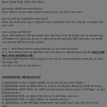
উত্তর: EXW, FOB, CFR, CIF, DDU।
Q4.আপনার ডেলিভারি সময় সম্পর্কে কিভাবে?
উত্তর: সাধারণত, আপনার অগ্রিম অর্থপ্রদান পাওয়ার পরে 25 থেকে 30 দিন সময় লাগবে।
প্রশ্ন 5.আপনি নমুনা অনুযায়ী উত্পাদন করতে পারেন?
উত্তর: হ্যাঁ, আমরা আপনার নমুনা বা প্রযুক্তিগত অঙ্কন দ্বারা উত্পাদন করতে পারি।আমরা ছাঁচ এবং ফিক্সচার নির্মাণ
করতে পারেন.
প্রশ্ন ৬.আপনার নমুনা নীতি কি?
উত্তর: আমরা বিনামূল্যে 2-3টি নমুনা সরবরাহ করতে পারি, কিন্তু যেহেতু এটি চাপযুক্ত গ্যাস সহ অ্যারোসল পণ্য,
এটি বিপজ্জনক পণ্য, কুরিয়ার খরচ খুব বেশি, 2 কেজি পার্সেলের জন্য প্রায় 100-200 মার্কিন ডলার।এবং মালবাহী
খরচ গ্রাহকদের দ্বারা প্রিপেইড করা প্রয়োজন।
প্রশ্ন 7: আপনি কীভাবে আমাদের ব্যবসাকে দীর্ঘমেয়াদী এবং ভাল সম্পর্ক তৈরি করবেন?
A:1।আমরা আমাদের গ্রাহকদের সুবিধা নিশ্চিত করতে ভাল মানের এবং প্রতিযোগিতামূলক মূল্য রাখি;
প্রথমে আপনি
জিতুন, তারপর আমরা জিততে পারি।
A2.আমরা প্রতিটি গ্রাহককে আমাদের বন্ধু হিসাবে সম্মান করি এবং আমরা আন্তরিকভাবে ব্যবসা করি এবং তাদের
সাথে বন্ধুত্ব করি,
তারা কোথা থেকে আসে তা কোন ব্যাপার না।
কেন AEROPAK পরিবেশক হতে হবে?
1.AEROPAK হল ইউএস স্ট্যান্ডার্ড কোয়ালিটি এবং নেট ওজন সহ ইউএস স্টাইল ডিজাইন।
2.AEROPAK পণ্যগুলি প্রয়োজনীয় পরীক্ষা এবং শংসাপত্র যেমন RoHS, REACH, ইত্যাদি পাস করেছে।
3.AEROPAK প্রতিটি আইটেম এবং প্রতিটি রঙের জন্য পৃথকভাবে বারকোড করা হয়, যা স্টক নিয়ন্ত্রণ এবং খুচরা
বিক্রয়ের জন্য ভাল।
4.AEROPAK POS এবং SKU CSV তথ্য এবং ইংরেজি ফ্লায়ার অফার করে।
5.AEROPAK PDF এবং মুদ্রিত ক্যাটালগ এবং কালারচার্ট অফার করে।
6. AEROPAK এর শক্তিশালী R&D আপনার মার্কেট শেয়ার প্রসারিত করতে আরও বেশি নতুন পণ্য তৈরি
করবে।