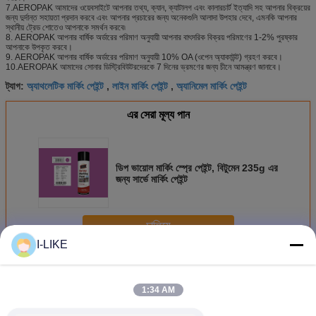
7.AEROPAK আমাদের ওয়েবসাইটে আপনার তথ্য, ক্যান, ক্যাটালগ এবং কালারচার্ট ইত্যাদি সহ আপনার বিক্রয়ের
জন্য দুর্দান্ত সহায়তা প্রদান করবে এবং আপনার প্রচারের জন্য অনেকগুলি আলাদা উপহার দেবে, এমনকি আপনার
স্থানীয় ট্রেড শোতেও আপনাকে সমর্থন করবে৷
8. AEROPAK আপনার বার্ষিক অর্ডারের পরিমাণ অনুযায়ী আপনার বাৎসরিক বিক্রয় পরিমাণের 1-2% পুরষ্কার
আপনাকে উপকৃত করবে।
9. AEROPAK আপনার বার্ষিক অর্ডারের পরিমাণ অনুযায়ী 10% OA (ওপেন অ্যাকাউন্ট) গ্রহণ করবে।
10.AEROPAK আমাদের সোনার ডিস্ট্রিবিউটরদেরকে 7 দিনের ভ্রমণের জন্য চীনে আমন্ত্রণ জানাবে।
অ্যাথলেটিক মার্কিং পেইন্ট
লাইন মার্কিং পেইন্ট
অ্যানিমেল মার্কিং পেইন্ট
ট্যাগ:
,
,
এর সেরা মূল্য পান
ডিপ ভায়োল মার্কিং স্প্রে পেইন্ট, বিটুমেন 235g এর
জন্য সার্ভে মার্কিং পেইন্ট
চালিয়ে
I-LIKE
স্প্রে পেইন্ট চিহ্নিত করা
অধিক
1:34 AM