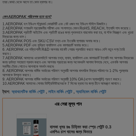
তারা কোথা থেকে আসে তা কোন ব্যাপার না।
কেন AEROPAK পরিবেশক হতে হবে?
1.AEROPAK হল ইউএস স্ট্যান্ডার্ড কোয়ালিটি এবং নেট ওজন সহ ইউএস স্টাইল ডিজাইন।
2.AEROPAK পণ্যগুলি প্রয়োজনীয় পরীক্ষা এবং শংসাপত্র যেমন RoHS, REACH, ইত্যাদি পাস করেছে।
3.AEROPAK প্রতিটি আইটেম এবং প্রতিটি রঙের জন্য পৃথকভাবে বারকোড করা হয়, যা স্টক নিয়ন্ত্রণ এবং খুচরা
বিক্রয়ের জন্য ভাল।
4.AEROPAK POS এবং SKU CSV তথ্য এবং ইংরেজি ফ্লায়ার অফার করে।
5.AEROPAK PDF এবং মুদ্রিত ক্যাটালগ এবং কালারচার্ট অফার করে।
6. AEROPAK এর শক্তিশালী R&D আপনার মার্কেট শেয়ার প্রসারিত করতে আরও বেশি নতুন পণ্য তৈরি
করবে।
7.AEROPAK আমাদের ওয়েবসাইটে আপনার তথ্য, ক্যান, ক্যাটালগ এবং কালারচার্ট ইত্যাদি সহ আপনার বিক্রয়ের
জন্য দুর্দান্ত সহায়তা প্রদান করবে এবং আপনার প্রচারের জন্য অনেকগুলি আলাদা উপহার দেবে, এমনকি আপনার
স্থানীয় ট্রেড শোতেও আপনাকে সমর্থন করবে৷
8. AEROPAK আপনার বার্ষিক অর্ডারের পরিমাণ অনুযায়ী আপনার বাৎসরিক বিক্রয় পরিমাণের 1-2% পুরষ্কার
আপনাকে উপকৃত করবে।
9. AEROPAK আপনার বার্ষিক অর্ডারের পরিমাণ অনুযায়ী 10% OA (ওপেন অ্যাকাউন্ট) গ্রহণ করবে।
10.AEROPAK আমাদের সোনার ডিস্ট্রিবিউটরদেরকে 7 দিনের ভ্রমণের জন্য চীনে আমন্ত্রণ জানাবে।
অ্যাথলেটিক মার্কিং পেইন্ট
লাইন মার্কিং পেইন্ট
অ্যানিমেল মার্কিং পেইন্ট
ট্যাগ:
,
,
এর সেরা মূল্য পান
হালকা ধূসর রঙ চিহ্নিত করা স্প্রে পেইন্ট 0.3
এমপিএ চাপ ঘাসের জন্য ভিতরে