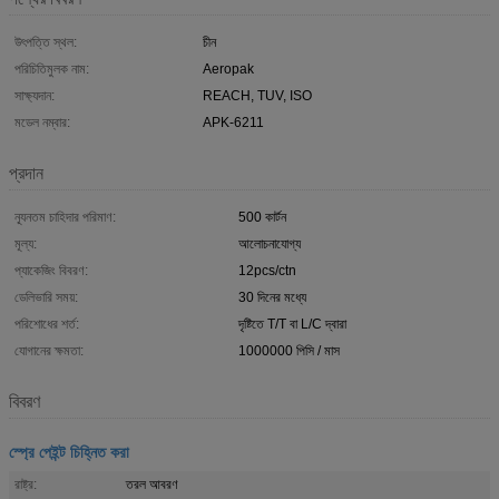
উৎপত্তি স্থল:
চীন
পরিচিতিমুলক নাম:
Aeropak
সাক্ষ্যদান:
REACH, TUV, ISO
মডেল নম্বার:
APK-6211
প্রদান
ন্যূনতম চাহিদার পরিমাণ:
500 কার্টন
মূল্য:
আলোচনাযোগ্য
প্যাকেজিং বিবরণ:
12pcs/ctn
ডেলিভারি সময়:
30 দিনের মধ্যে
পরিশোধের শর্ত:
দৃষ্টিতে T/T বা L/C দ্বারা
যোগানের ক্ষমতা:
1000000 পিসি / মাস
বিবরণ
স্প্রে পেইন্ট চিহ্নিত করা
রাষ্ট্র:
তরল আবরণ