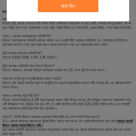
জমা দিন
FAQ
প্রশ্ন ১.আপনি প্রস্তুতকারক?
উত্তর: হ্যাঁ, আমরা শেনজেন আই-লাইক ফাইন কেমিক্যাল অ্যারোসল পণ্যের একটি পেশাদার প্রস্তুতকারক, বিশেষ
করে গাড়ির যত্ন পণ্য, অ্যারোপাক স্প্রে পেইন্ট, টায়ার সিলার এবং ইনফ্লেটর, এয়ার ডাস্টার, স্প্রে আঠালো ইত্যাদি।
প্রশ্ন ২.আপনার অর্থপ্রদানের শর্তাবলী কি?
উত্তর: অর্থপ্রদানের শর্তাবলী অর্ডারের পরিমাণ এবং এজেন্সি নীতি অনুসারে পরিবর্তিত হয়, যোগাযোগের ভিত্তিতে
আলোচনা সাপেক্ষ।পণ্য লোড করার আগে আমরা আপনাকে পণ্য এবং প্যাকেজের ফটো দেখাব।
Q3.আপনার প্রসবের শর্তাবলী কি?
উত্তর: EXW, FOB, CFR, CIF, DDU।
Q4.আপনার ডেলিভারি সময় সম্পর্কে কিভাবে?
উত্তর: সাধারণত, আপনার অগ্রিম অর্থপ্রদান পাওয়ার পরে 25 থেকে 30 দিন সময় লাগবে।
প্রশ্ন 5.আপনি নমুনা অনুযায়ী উত্পাদন করতে পারেন?
উত্তর: হ্যাঁ, আমরা আপনার নমুনা বা প্রযুক্তিগত অঙ্কন দ্বারা উত্পাদন করতে পারি।আমরা ছাঁচ এবং ফিক্সচার নির্মাণ
করতে পারেন.
প্রশ্ন ৬.আপনার নমুনা নীতি কি?
উত্তর: আমরা বিনামূল্যে 2-3টি নমুনা সরবরাহ করতে পারি, কিন্তু যেহেতু এটি চাপযুক্ত গ্যাস সহ অ্যারোসল পণ্য,
এটি বিপজ্জনক পণ্য, কুরিয়ার খরচ খুব বেশি, 2 কেজি পার্সেলের জন্য প্রায় 100-200 মার্কিন ডলার।এবং মালবাহী
খরচ গ্রাহকদের দ্বারা প্রিপেইড করা প্রয়োজন।
প্রশ্ন 7: আপনি কীভাবে আমাদের ব্যবসাকে দীর্ঘমেয়াদী এবং ভাল সম্পর্ক তৈরি করবেন?
A:1।আমরা আমাদের গ্রাহকদের সুবিধা নিশ্চিত করতে ভাল মানের এবং প্রতিযোগিতামূলক মূল্য রাখি;
প্রথমে আপনি
জিতুন, তারপর আমরা জিততে পারি।
A2.আমরা প্রতিটি গ্রাহককে আমাদের বন্ধু হিসাবে সম্মান করি এবং আমরা আন্তরিকভাবে ব্যবসা করি এবং তাদের
সাথে বন্ধুত্ব করি,