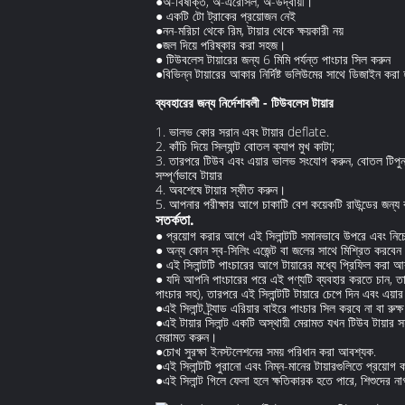
●অ-বিষাক্ত, অ-এরোসল, অ-উদ্বায়ী।
● একটি টো ট্রাকের প্রয়োজন নেই
●নন-মরিচা থেকে রিম, টায়ার থেকে ক্ষয়কারী নয়
●জল দিয়ে পরিষ্কার করা সহজ।
● টিউবলেস টায়ারের জন্য 6 মিমি পর্যন্ত পাংচার সিল করুন
●বিভিন্ন টায়ারের আকার নির্দিষ্ট ভলিউমের সাথে ডিজাই
ব্যবহারের জন্য নির্দেশাবলী - টিউবলেস টায়ার
1. ভালভ কোর সরান এবং টায়ার deflate.
2. কাঁচি দিয়ে সিল্যান্ট বোতল ক্যাপ মুখ কাটা;
3. তারপরে টিউব এবং এয়ার ভালভ সংযোগ করুন, বোতল টিপুন
সম্পূর্ণভাবে টায়ার
4. অবশেষে টায়ার স্ফীত করুন।
5. আপনার পরীক্ষার আগে চাকাটি বেশ কয়েকটি রাউন্ডের জন্য 
সতর্কতা.
● প্রয়োগ করার আগে এই সিলান্টটি সমানভাবে উপরে এবং নিচ
● অন্য কোন স্ব-সিলিং এজেন্ট বা জলের সাথে মিশ্রিত করবেন
● এই সিলান্টটি পাংচারের আগে টায়ারের মধ্যে প্রিফিল করা 
● যদি আপনি পাংচারের পরে এই পণ্যটি ব্যবহার করতে চান, তাহ
পাংচার সহ), তারপরে এই সিলান্টটি টায়ারে চেপে দিন এবং এয়ার 
●এই সিলান্ট ট্র্যাড এরিয়ার বাইরে পাংচার সিল করবে না বা রুক
●এই টায়ার সিলান্ট একটি অস্থায়ী মেরামত যখন টিউব টায়ার স
মেরামত করুন।
●চোখ সুরক্ষা ইনস্টলেশনের সময় পরিধান করা আবশ্যক.
●এই সিলান্টটি পুরানো এবং নিম্ন-মানের টায়ারগুলিতে প্রয়ো
●এই সিলান্ট গিলে ফেলা হলে ক্ষতিকারক হতে পারে, শিশুদের ন