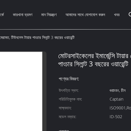
্কে
কারখানা ভ্রমণ
মান নিয়ন্ত্রণ
আমাদের সাথে যোগাযোগ করুন
খবর
মেরামত, টিউবলেস টায়ার পাংচার সিলান্ট 3 বছরের ওয়ারেন্টি
মোটরসাইকেলের ইমার্জেন্সি টায়ার
পাংচার সিলান্ট 3 বছরের ওয়ারেন্টি
পণ্যের বিবরণ:
উৎপত্তি স্থল:
গুয়াংডং, চীন
পরিচিতিমুলক নাম:
Captain
সাক্ষ্যদান:
ISO9001,Ro
মডেল নম্বার:
ID-502