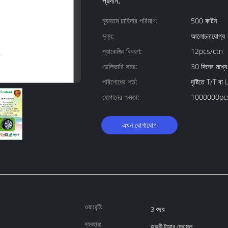
প্রদান:
ন্যূনতম চাহিদার পরিমাণ:
500 কার্টন
মূল্য:
আলোচনাযোগ্য
প্যাকেজিং বিবরণ:
12pcs/ctn
ডেলিভারি সময়:
30 দিনের মধ্যে
পরিশোধের শর্ত:
দৃষ্টিতে T/T বা 
যোগানের ক্ষমতা:
1000000pcs
এখন যোগাযোগ
ওয়ারেন্টি:
3 বছর
ব্যবহার:
জরুরী টায়ার মেরামত