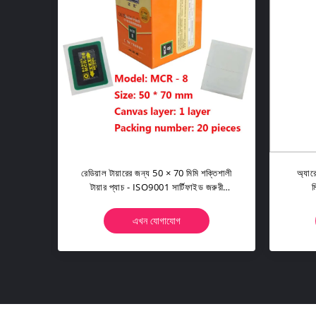
য়াশীল
রেডিয়াল টায়ারের জন্য 50 × 70 মিমি শক্তিশালী
অ্যার
টায়ার প্যাচ - ISO9001 সার্টিফাইড জরুরী
ম
মেরামত
এখন যোগাযোগ