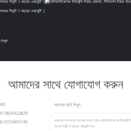
 সিলান্ট
আমাদের সাথে যোগাযোগ করুন
IKE
আপনার বার্তা লিখুন
613824322829
613723455145