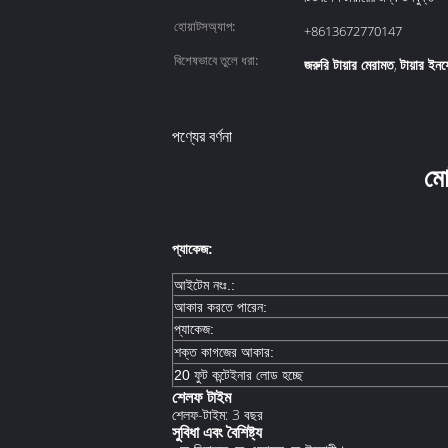
হোয়াটসঅ্যাপ:
+8613672770147
বিশেষভাবে তুলে ধরা:
জরুরি টায়ার মেরামত
টায়ার ইনফ
,
পণ্যের বর্ণনা
মো
প্যাকেজ:
আইটেম নংঃ.:
আকার করতে পারেন:
প্যাকেজ:
শক্ত কাগজের আকার:
20 ফুট কন্টেইনার লোড হচ্ছে
শেলফ টাইম
শেলফ-টাইম: 3 বছর
সুবিধা এবং বৈশিষ্ট্য