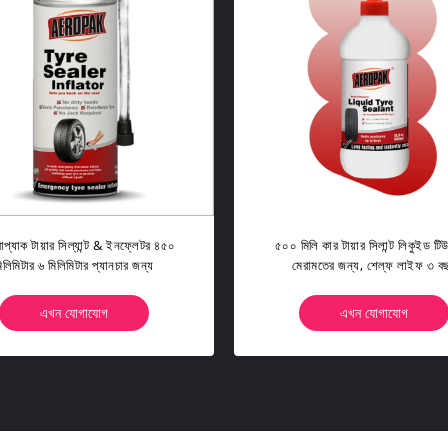
োপ্যাক টায়ার সিল্যান্ট & ইনফ্লেটর ৪৫০
৫০০ মিলি কার টায়ার সিলান্ট লিকুইড ট
িলিমিটার ৬ মিলিমিটার প্যানচার জন্য
মেরামতের জন্য, শেল্ফ লাইফ ৩ ব
এখন যোগাযোগ
এখন যোগাযোগ