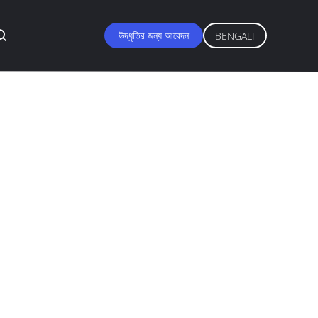
উদ্ধৃতির জন্য আবেদন
BENGALI
ন্ট, অটোমোটিভ অ্যারোসল
4001,SVHC, ISO9001