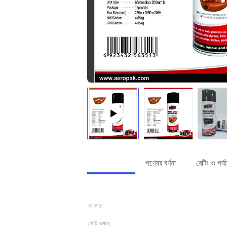
বিস্তারিত তথ্য
পণ্যের বর্ণনা
রেটিং ও পর্
বিস্তারিত তথ্য
আকার:
65 মিমি ডায়া*200 মিমি ঘণ্টা
মোট ওজন:
390 গ্রাম