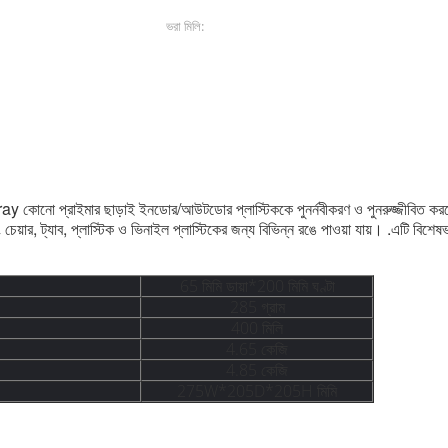
ভরা মিলি:
400 মিলি
সল আঠালো স্প্রে
কোলারিং অ্যারোসোল পেইন্ট
প্রাইমার ছাড়াই ইনডোর/আউটডোর প্লাস্টিককে পুনর্নবীকরণ ও পুনরুজ্জীবিত করতে প
চেয়ার, ট্যাব, প্লাস্টিক ও ভিনাইল প্লাস্টিকের জন্য বিভিন্ন রঙে পাওয়া যায়। .এটি বিশে
65 মিমি ডায়া*200 মিমি ঘণ্টা
285 গ্রাম
400 মিলি
4.65 কেজি
4.85 কেজি
275W*205D*205H মিমি