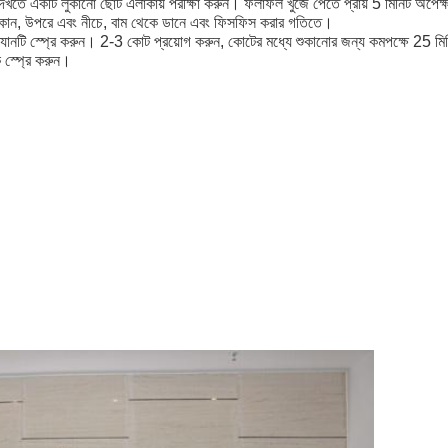
 দেখতে একটি লুকানো ছোট এলাকায় পরীক্ষা করুন। ফলাফল খুঁজে পেতে প্রায় 5 মিনিট অপেক
াঁকান, উপরে এবং নীচে, বাম থেকে ডানে এবং ফিসফিস করার গতিতে।
্যানটি স্প্রে করুন। 2-3 কোট প্রয়োগ করুন, কোটের মধ্যে শুকানোর জন্য কমপক্ষে 25 মি
 স্প্রে করুন।
শনের অন্যান্য উত্স থেকে দূরে রাখুন।
রবেন না।
ক এবং ধুলোবিহীন পরিবেশে কাজ করলে একটি ভাল আবরণ প্রভাব অর্জন করা হবে।
লুন।
়ে দেবেন না।
াসরি সূর্যালোক এড়িয়ে চলুন।
ক ইন্ডাস্ট্রির সম্পূর্ণ মালিকানাধীন সাবসিডিয়ারি
াদন এবং বিপণনের ক্ষেত্রে একজন নেতা
থালী এবং ভোক্তা সামগ্রী, গ্রীস এবং লুব্রিকেন্ট, আঠালো এবং সিল্যান্ট ইত্যাদি -চীন, ট্রেডেকি