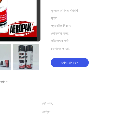
প্রদান:
ন্যূনতম চাহিদার পরিমাণ:
7500 পিসি
মূল্য:
USD 2.92-3
প্যাকেজিং বিবরণ:
12pcs/ctn
ডেলিভারি সময়:
30 দিন
পরিশোধের শর্ত:
এল/সি, টি/টি
যোগানের ক্ষমতা:
প্রতি মাসে 1
এখন যোগাযোগ
যালোচনা
নেট ওজন:
285 গ্রাম
বৈশিষ্ট্য:
পুনরায় রং এবং এন্টি বিবর্ণ