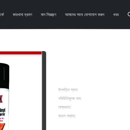
্কে
কারখানা ভ্রমণ
মান নিয়ন্ত্রণ
আমাদের সাথে যোগাযোগ করুন
খবর
ন্ট, অটোমোটিভ অ্যারোসল পেইন্ট সরাসরি প্লাস্টিকের
400ml কুইক ড্রাই স্প্রে পেই
পেইন্ট সরাসরি প্লাস্টিকের
পণ্যের বিবরণ:
উৎপত্তি স্থল:
গুনাগডং, চীন
পরিচিতিমুলক নাম:
AEROPAK
সাক্ষ্যদান:
Rohs, ISO1
মডেল নম্বার:
APK-PP01