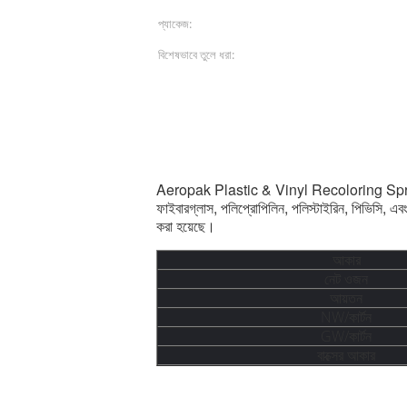
প্যাকেজ:
12pcs/ctn
বিশেষভাবে তুলে ধরা:
স্বয়ংচালিত এরোসল পেইন্ট
এরো
,
পণ্যের বর্ণনা
সরাসরি প্লাস্টিক স্প্রে পেইন্ট অ্যান্টি ফেডেড রি
Aeropak Plastic & Vinyl Recoloring Spray কোনো 
ফাইবারগ্লাস, পলিপ্রোপিলিন, পলিস্টাইরিন, পিভিসি, এবং 
করা হয়েছে।
আকার
নেট ওজন
আয়তন
NW/কার্টন
GW/কার্টন
বাক্সের আকার