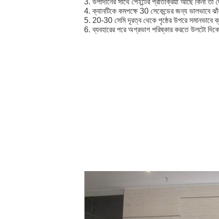
3. উপাদানের সাথে পেইন্টের প্রতিক্রিয়া আছে কিনা তা
4. ক্যানটিকে কমপক্ষে 30 সেকেন্ডের জন্য ভালভাবে ঝ
5. 20-30 সেমি দূরত্ব থেকে পৃষ্ঠের উপরে সমানভাবে ক
6. ব্যবহারের পরে অগ্রভাগ পরিষ্কার করতে উলটো দিকে
সতর্কতা
1. চাপের মধ্যে বিষয়বস্তু।তাপ, শিখা, স্পার্ক এবং ইগনি
2. খাবারের সরাসরি সংস্পর্শে থাকা বস্তুগুলিতে স্প্রে ক
3. ভাল বায়ুচলাচল জায়গায় স্প্রে.একটি শীতল, শুষ্
4. বৃষ্টি বা হিমাঙ্কের দিনে বার্ণিশ প্রয়োগ করা এড়িয়ে চ
5. ব্যবহারের পরেও ক্যানটিকে ক্ল্যাশ, পাংচার বা জ্বালিয
6. একটি শীতল, শুষ্ক জায়গায় সংরক্ষণ করুন (45°C);সর
7. শিশুদের নাগালের বাইরে রাখুন
প্রতিষ্ঠান
শেনজেন আই-লাইক ফাইন কেমিক্যাল কোং, লিমিটেড, আই-লাই
গ্রুপ লিমিটেড (1997 সাল থেকে), গাড়ির যত্নের উত্প
পণ্য, স্প্রে পেইন্টস, টায়ার জরুরী মেরামতের পণ্য, গৃহস্