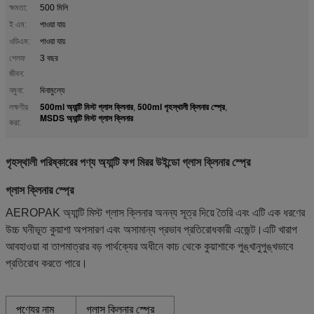
ক্ষমতা:
500 মিলি
ই এম:
পাওয়া যায়
ওডিএম:
পাওয়া যায়
শেলফ
3 বছর
জীবন:
নমুনা:
বিনামুল্যে
500ml অ্যান্টি মিস্ট গ্লাস ক্লিনার
500ml গৃহস্থালী ক্লিনার স্প্রে
লক্ষণীয়
,
,
MSDS অ্যান্টি মিস্ট গ্লাস ক্লিনার
করা:
গৃহস্থালী পরিষ্কারের পণ্য অ্যান্টি ফগ মিরর উইন্ডো গ্লাস ক্লিনার স্প্রে
গ্লাস ক্লিনার স্প্রে
AEROPAK অ্যান্টি মিস্ট গ্লাস ক্লিনার অনন্য সূত্র দিয়ে তৈরি এবং এটি এক ধরণের
উচ্চ ঘনীভূত কুয়াশা অপসারণ এবং অসামান্য প্রভাব প্রতিরোধকারী এজেন্ট।এটি খারাপ
আবহাওয়া বা তাপমাত্রার বড় পার্থক্যের অধীনে কাচ থেকে কুয়াশাকে পুঙ্খানুপুঙ্খভাবে
প্রতিরোধ করতে পারে।
পণ্যের নাম
গ্লাস ক্লিনার স্প্রে