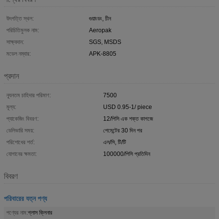
উৎপত্তি স্থল:
গুয়াংডং, চীন
পরিচিতিমুলক নাম:
Aeropak
সাক্ষ্যদান:
SGS, MSDS
মডেল নম্বার:
APK-8805
প্রদান
ন্যূনতম চাহিদার পরিমাণ:
7500
মূল্য:
USD 0.95-1/ piece
প্যাকেজিং বিবরণ:
12/পিসি এক শক্ত কাগজে
ডেলিভারি সময়:
পেমেন্টের 30 দিন পর
পরিশোধের শর্ত:
এল/সি, টি/টি
যোগানের ক্ষমতা:
100000/পিসি প্রতিদিন
বিবরণ
পরিবারের যত্ন পণ্য
পণ্যের নাম:
গ্লাস ক্লিনার