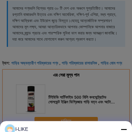
আমাদের পণ্যগুলি বিশ্বের প্রায় ৩০ টি দেশ এবং অঞ্চলে সুপ্রতিষ্ঠিত। আমাদের
রপ্তানি বাজারগুলি উত্তর এবং দক্ষিণ আমেরিকা, দক্ষিণ-পূর্ব এশিয়া, মধ্য প্রাচ্য,
দক্ষিণ আফ্রিকা এবং ইউরোপ জুড়ে বিস্তৃত।যেহেতু আন্তর্জাতিক সম্প্রসারণ
আমাদের মূল লক্ষ্য, আমরা আন্তরিকভাবে আপনার কোম্পানিকে আপনার বাজারে
আমাদের ব্র্যান্ড প্রচার এবং পারস্পরিক সুবিধা ভাগ করার জন্য আমন্ত্রণ জানাচ্ছি।
দয়া করে আমাদের সাথে যোগাযোগ করুন আগ্রহ প্রকাশ করতে।
গাড়ির অভ্যন্তরীণ পরিষ্কারের পণ্য
গাড়ি পরিষ্কারের রাসায়নিক
গাড়ির মোম পণ্য
ট্যাগ:
,
,
এর সেরা মূল্য পান
টিইউভি সার্টিফাইড 500 মিলি কনসেন্ট্রেটেড
সোলভেন্ট ইঞ্জিন ডিগ্রিজার গাড়ি যত্ন এবং অটো
রক্ষণাবেক্ষণের জন্য
চালিয়ে
I-LIKE