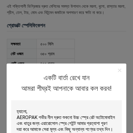
এই শক্তিশালী ডিগ্রিজার দ্রুত মেশিনের সমস্ত উপাদান থেকে ময়লা, ধুলো, রাস্তার ময়লা,
গ্রীস, তেল, টার, মোম এবং বিটুমেন জমাটকে অপসারণ করে ক্ষতি না করে।
প্রোডাক্ট স্পেসিফিকেশন
সক্ষমতা
৫০০ মিলি
নেট ওজন
৩৫০ গ্রাম
মোট ওজন
৪৫৫ গ্রাম
শেল্ফ সময়কাল
৩ বছর
একটি বার্তা রেখে যান
নমুনার প্রাপ্যতা
বিনামূল্যে নমুনা উপলব্ধ
আমরা শীঘ্রই আপনাকে আবার কল করব!
ব্যবহারের নির্দেশাবলী
প্রস্তুতি
সর্বোত্তম ফলাফলের জন্য, একটি উষ্ণ ইঞ্জিনে প্রয়োগ করুন।