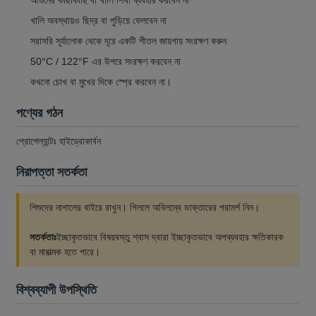
খালি অবস্থায়ও ছিদ্র বা পুড়িয়ে ফেলবেন না
সরাসরি সূর্যালোক থেকে দূরে একটি শীতল জায়গায় সংরক্ষণ করুন
50°C / 122°F এর উপরে সংরক্ষণ করবেন না
কখনো চোখ বা মুখের দিকে স্প্রে করবেন না।
পণ্যের গঠন
প্রোপেল্যান্টঃ হাইড্রোকার্বন
নিরাপত্তা সতর্কতা
শিশুদের নাগালের বাইরে রাখুন। গিললে অবিলম্বে ডাক্তারের পরামর্শ নিন।
সতর্কতাঃ
ইচ্ছাকৃতভাবে বিষয়বস্তু শ্বাস দ্বারা ইচ্ছাকৃতভাবে অপব্যবহার ক্ষতিকারক
বা মারাত্মক হতে পারে।
বিশ্বব্যাপী উপস্থিতি