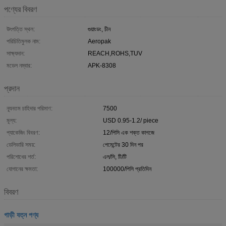
পণ্যের বিবরণ
উৎপত্তি স্থল:
গুয়াংডং, চীন
পরিচিতিমুলক নাম:
Aeropak
সাক্ষ্যদান:
REACH,ROHS,TUV
মডেল নম্বার:
APK-8308
প্রদান
ন্যূনতম চাহিদার পরিমাণ:
7500
মূল্য:
USD 0.95-1.2/ piece
প্যাকেজিং বিবরণ:
12/পিসি এক শক্ত কাগজে
ডেলিভারি সময়:
পেমেন্টের 30 দিন পর
পরিশোধের শর্ত:
এল/সি, টি/টি
যোগানের ক্ষমতা:
100000/পিসি প্রতিদিন
বিবরণ
গাড়ী যত্ন পণ্য