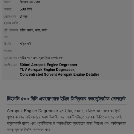
টাইপ:
ক্লিনার এবং ধোয়া
ক্ষমতা:
500 মিলি
মেয়াদ শেষ
3 বছর
হওয়ার তারিখ:
পৃষ্ঠ পরিষ্কার
গ্রীস, ময়লা, আঠা, কার্বন
করা:
ক্লিনিং
শক্তিশালী
পাওয়ার:
ব্যবহার করুন:
গাড়ির যত্ন এবং স্বয়ংক্রিয় রক্ষণাবেক্ষণ
500ml Aeropak Engine Degreaser
লক্ষণীয় করা:
,
TUV Aeropak Engine Degreaser
,
Concentrated Solvent Aeropak Engine Detailer
টিইউভি ৫০০ মিলি এয়ারোপ্যাক ইঞ্জিন ডিগ্রিজার কনসেন্ট্রেটেড সোলভেন্ট
Aeropak Engine Degreaser হল ইঞ্জিন, সরঞ্জাম, যান্ত্রিক অংশ এবং কংক্রিট
পৃষ্ঠের কার্যকর পরিষ্কারের জন্য ডিজাইন করা একটি ঘনীভূত দ্রাবক ভিত্তিক সূত্র।এই
ফর্মুলেশনটি রাবার এবং প্লাস্টিকের উপাদানগুলিতে ব্যবহারের জন্য নিরাপদ এবং কার্যকরভাবে
অনড় দূষণকারীগুলি অপসারণ করে.