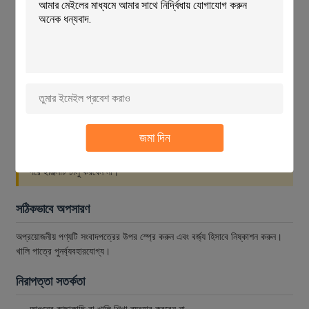
প্রয়োগের পদক্ষেপ
গ্রীস এবং তেল গরম করার জন্য মোটরটি প্রায় 5 মিনিটের জন্য স্ট্যান্ডবাইতে রাখুন
ইঞ্জিন বন্ধ করুন এবং বায়ু ফিল্টার অপসারণ করুন। প্লাস্টিক বা কাপড় দিয়ে কার্বুরেটর
এবং বিতরণকারী আবরণ
ব্যবহারের আগে ক্যানটি এক মিনিটের জন্য জোরালোভাবে ঝাঁকুনি দিন
ইঞ্জিনের পৃষ্ঠের উপর Aeropak Engine Degreaser স্প্রে করুন
৫ মিনিট পর পরিষ্কার পানি দিয়ে ভাল করে ধুয়ে ফেলুন
জমা দিন
গুরুত্বপূর্ণঃ
ইঞ্জিনটি ভালভাবে ধুয়ে পরিষ্কার না হওয়া পর্যন্ত ডিগ্রিজার প্রয়োগ করার
পরে ইঞ্জিনটি চালু করবেন না।
সঠিকভাবে অপসারণ
অপ্রয়োজনীয় পণ্যটি সংবাদপত্রের উপর স্প্রে করুন এবং বর্জ্য হিসাবে নিষ্কাশন করুন।
খালি পাত্রে পুনর্ব্যবহারযোগ্য।
নিরাপত্তা সতর্কতা
আগুনের কাছাকাছি বা খালি শিখা ব্যবহার করবেন না