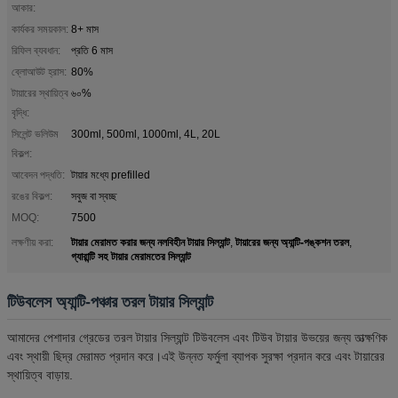
আকার:
কার্যকর সময়কাল:
8+ মাস
রিফিল ব্যবধান:
প্রতি 6 মাস
ব্লোআউট হ্রাস:
80%
টায়ারের স্থায়িত্ব
৬০%
বৃদ্ধি:
সিলেন্ট ভলিউম
300ml, 500ml, 1000ml, 4L, 20L
বিকল্প:
আবেদন পদ্ধতি:
টায়ার মধ্যে prefilled
রঙের বিকল্প:
সবুজ বা স্বচ্ছ
MOQ:
7500
টায়ার মেরামত করার জন্য নলবিহীন টায়ার সিল্যান্ট
টায়ারের জন্য অ্যান্টি-পঙ্কশন তরল
লক্ষণীয় করা:
,
,
গ্যারান্টি সহ টায়ার মেরামতের সিল্যান্ট
টিউবলেস অ্যান্টি-পঞ্চার তরল টায়ার সিল্যান্ট
আমাদের পেশাদার গ্রেডের তরল টায়ার সিল্যান্ট টিউবলেস এবং টিউব টায়ার উভয়ের জন্য তাত্ক্ষণিক
এবং স্থায়ী ছিদ্র মেরামত প্রদান করে।এই উন্নত ফর্মুলা ব্যাপক সুরক্ষা প্রদান করে এবং টায়ারের
স্থায়িত্ব বাড়ায়.