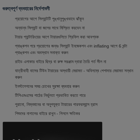
গুরুত্বপূর্ণ ব্যবহারের নির্দেশাবলী
প্রয়োগের আগে সিল্যান্টটি পুঙ্খানুপুঙ্খভাবে ঝাঁকুন
অন্যান্য সিল্যান্ট বা জলের সাথে মিশ্রিত করবেন না
টায়ার প্যান্টারিংয়ের আগে টায়ারগুলিতে প্রিফিল করা আবশ্যক
প্যাঙ্কশন পরে প্রয়োগের জন্যঃ সিল্যান্ট ইনজেকশন এবং inflating আগে 6 ঘন্টা
প্যাঙ্কশন এবং অবস্থান সনাক্ত করুন
রাইড এলাকার বাইরে ছিদ্র বা রুক্ষ সরঞ্জাম দ্বারা তৈরি গর্ত সীল না
যাত্রীবাহী বাসের টিউব টায়ারের অস্থায়ী মেরামত - অবিলম্বে পেশাদার মেরামত সন্ধান
করুন
ইনস্টলেশনের সময় চোখের সুরক্ষা ব্যবহার করুন
টিপিএমএসের পাঠের নির্ভুলতা প্রভাবিত করতে পারে
পুরানো, নিম্নমানের বা অনুপযুক্ত টায়ারের পারফরম্যান্স হ্রাস
শিশুদের নাগালের বাইরে রাখুন - গিললে ক্ষতিকর