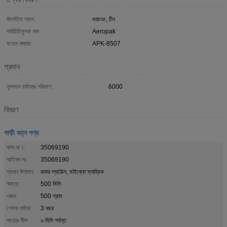
উৎপত্তি স্থল:
গুয়াংডং, চীন
পরিচিতিমুলক নাম:
Aeropak
মডেল নম্বার:
APK-8507
প্রদান
ন্যূনতম চাহিদার পরিমাণ:
6000
বিবরণ
গাড়ী যত্ন পণ্য
কাস নং।:
35069190
আইনস নং:
35069190
প্রধান উপাদান:
রাবার ল্যাটেক্স, মাইক্রো ফ্যাব্রিক
ক্ষমতা:
500 মিলি
ওজন:
500 গ্রাম
শেলফ লাইফ:
3 বছর
পাংচার সীল
৬ মিমি পর্যন্ত