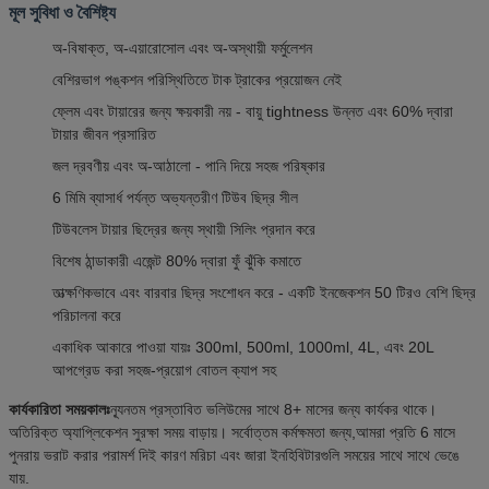
মূল সুবিধা ও বৈশিষ্ট্য
অ-বিষাক্ত, অ-এয়ারোসোল এবং অ-অস্থায়ী ফর্মুলেশন
বেশিরভাগ পঙ্কশন পরিস্থিতিতে টাক ট্রাকের প্রয়োজন নেই
ফ্লেম এবং টায়ারের জন্য ক্ষয়কারী নয় - বায়ু tightness উন্নত এবং 60% দ্বারা
টায়ার জীবন প্রসারিত
জল দ্রবণীয় এবং অ-আঠালো - পানি দিয়ে সহজ পরিষ্কার
6 মিমি ব্যাসার্ধ পর্যন্ত অভ্যন্তরীণ টিউব ছিদ্র সীল
টিউবলেস টায়ার ছিদ্রের জন্য স্থায়ী সিলিং প্রদান করে
বিশেষ ঠান্ডাকারী এজেন্ট 80% দ্বারা ফুঁ ঝুঁকি কমাতে
তাত্ক্ষণিকভাবে এবং বারবার ছিদ্র সংশোধন করে - একটি ইনজেকশন 50 টিরও বেশি ছিদ্র
পরিচালনা করে
একাধিক আকারে পাওয়া যায়ঃ 300ml, 500ml, 1000ml, 4L, এবং 20L
আপগ্রেড করা সহজ-প্রয়োগ বোতল ক্যাপ সহ
কার্যকারিতা সময়কালঃ
ন্যূনতম প্রস্তাবিত ভলিউমের সাথে 8+ মাসের জন্য কার্যকর থাকে।
অতিরিক্ত অ্যাপ্লিকেশন সুরক্ষা সময় বাড়ায়। সর্বোত্তম কর্মক্ষমতা জন্য,আমরা প্রতি 6 মাসে
পুনরায় ভরাট করার পরামর্শ দিই কারণ মরিচা এবং জারা ইনহিবিটারগুলি সময়ের সাথে সাথে ভেঙে
যায়.