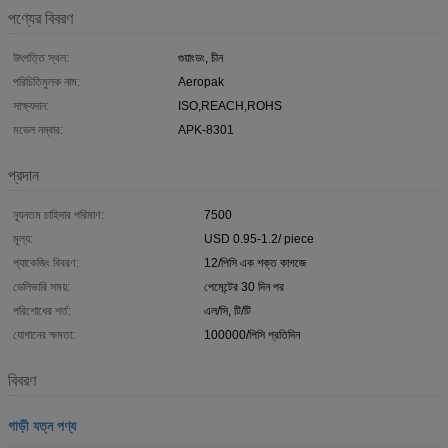
পণ্যের বিবরণ
উৎপত্তি স্থল:
গুয়াংডং, চীন
পরিচিতিমুলক নাম:
Aeropak
সাক্ষ্যদান:
ISO,REACH,ROHS
মডেল নম্বার:
APK-8301
প্রদান
ন্যূনতম চাহিদার পরিমাণ:
7500
মূল্য:
USD 0.95-1.2/ piece
প্যাকেজিং বিবরণ:
12/পিসি এক শক্ত কাগজে
ডেলিভারি সময়:
পেমেন্টের 30 দিন পর
পরিশোধের শর্ত:
এল/সি, টি/টি
যোগানের ক্ষমতা:
100000/পিসি প্রতিদিন
বিবরণ
গাড়ী যত্ন পণ্য