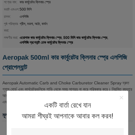
পণ্যের নাম:
কার কার্বুরেটর ক্লিনার স্প্রে
ভরাট এমএল:
500 মিলি
চালক:
এলপিজি
পৃষ্ঠ পরিষ্কার
গ্রীস, ময়লা, আঠা, কার্বন
করা:
এরোপাক কার কার্বুরেটর ক্লিনার স্প্রে
500 মিলি কার কার্বুরেটর ক্লিনার স্প্রে
লক্ষণীয় করা:
,
,
এলপিজি প্রপেলান্ট চোক কার্বুরেটর ক্লিনার স্প্রে
Aeropak 500ml কার কার্বুরেটর ক্লিনার স্প্রে এলপিজি
প্রোপেল্যান্ট
Aeropak Automatic Carb and Choke Carburetor Cleaner Spray দ্রুত
গ্যাস বোর্ড এবং কার্বুরেটরগুলিকে গাড়ি থেকে সময় সাশ্রয় না করে পরিষ্কার করে। নিয়মিত ব্যবহার
আরও মসৃণ,কার্যকরভাবে গ্রীস অপসারণ করে সমস্যা মুক্ত কর্মক্ষমতা, ময়লা, গাম, ভার্নিশ, জমা
এবং কার্বন জমা, জ্বলন দক্ষতা বৃদ্ধি, জ্বালানী সঞ্চয়, এবং দূষণ হ্রাস।
একটি বার্তা রেখে যান
আমরা শীঘ্রই আপনাকে আবার কল করব!
মূল বৈশিষ্ট্য
দ্রুত পরিস্কার করার জন্য দ্রুত কার্যকরী সূত্র