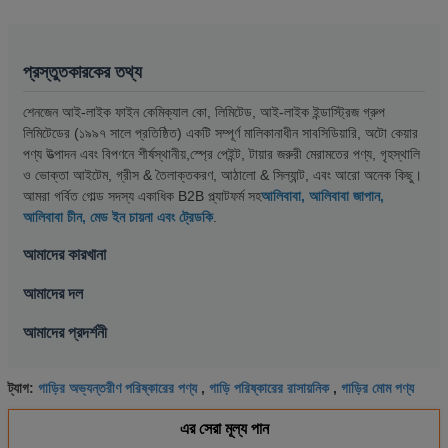
প্রস্তুতকারকের তথ্য
শেনজেন আই-লাইক ফাইন কেমিক্যাল কো, লিমিটেড, আই-লাইক ইন্ডাস্ট্রিজ গ্রুপ
লিমিটেডের (১৯৯৭ সালে প্রতিষ্ঠিত) একটি সম্পূর্ণ মালিকানাধীন সাবসিডিয়ারি, অটো কেয়ার
পণ্য উত্পাদন এবং বিপণনে শীর্ষস্থানীয়,স্প্রে পেইন্ট, টায়ার জরুরী মেরামতের পণ্য, গৃহস্থালি
ও ভোক্তা আইটেম, গ্রীস & তৈলাক্তকরণ, আঠালো & সিল্যান্ট, এবং আরো অনেক কিছু।
আমরা গর্বিত গোল্ড সদস্য একাধিক B2B প্ল্যাটফর্ম সহ
আলিবাবা, আলিবাবা জাপান,
আলিবাবা চীন, মেড ইন চায়না এবং ট্রেডকি
.
আমাদের কারখানা
আমাদের দল
আমাদের প্রদর্শনী
গাড়ির অভ্যন্তরীণ পরিষ্কারের পণ্য
গাড়ি পরিষ্কারের রাসায়নিক
গাড়ির মোম পণ্য
ট্যাগ:
,
,
এর সেরা মূল্য পান