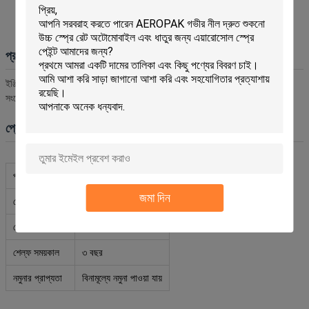
কার্যকরভাবে কার্বন জমাট বাঁধে
ল্যাক এবং গাম জমাট বাঁধতে পারে
প্রস্তুতির নির্দেশাবলী
ইঞ্জিনকে স্বাভাবিক অপারেটিং তাপমাত্রায় চালান, বায়ু পরিষ্কারকারী সরান, এবং বৈদ্যুতিক
সংযোগগুলিতে স্প্রে করা এড়িয়ে চলুন।
প্রোডাক্ট স্পেসিফিকেশন
পণ্যের নাম
কার্বুরেটর ক্লিনার
জমা দিন
নেট ওজন
৩৫০ গ্রাম
মোট ওজন
৪৫৫ গ্রাম
শেল্ফ সময়কাল
৩ বছর
নমুনার প্রাপ্যতা
বিনামূল্যে নমুনা পাওয়া যায়