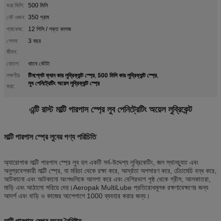
ভরা মিলি:
500 মিলি
নেট ওজন:
350 গ্রাম
প্যাকেজ:
12 পিসি / শক্ত কাগজ
শেলফ
3 বছর
জীবন:
বোতল:
ধাতব কৌটা
টিনপ্লেট ক্যান কার লুব্রিক্যান্ট স্প্রে
500 মিলি কার লুব্রিক্যান্ট স্প্রে
লক্ষণীয়
,
,
লুব পেনিট্রেটিং অয়েল লুব্রিক্যান্ট স্প্রে
করা:
এন্টি রাস্ট মাল্টি পারপাস স্প্রে লুব পেনিট্রেটিং অয়েল লুব্রিকেন্ট
মাল্টি পারপাস স্প্রে লুবের পণ্য পরিচিতি
অ্যারোপাক মাল্টি পারপাস স্প্রে লুব হল একটি সর্ব-উদ্দেশ্য লুব্রিকেটিং, জল স্থানচ্যুত এবং
অনুপ্রবেশকারী মাল্টি স্প্রে, যা মরিচা থেকে রক্ষা করে, আর্দ্রতা অপসারণ করে, চেঁচামেচি বন্ধ করে,
আটকানো এবং আটকানো অংশগুলিকে আলগা করে এবং বেশিরভাগ পৃষ্ঠ থেকে গ্রীস, আলকাতরা,
মাড়ি এবং আঠালো সরিয়ে দেয়।Aeropak MultiLube প্রতিরোধমূলক রক্ষণাবেক্ষণের জন্য
আদর্শ এবং বাড়ি ও কাজের আশেপাশে 1000 ব্যবহার করার জন্য।