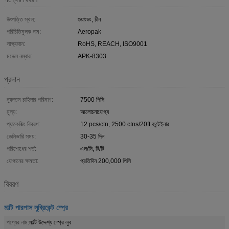
উৎপত্তি স্থল:
গুয়াংডং, চীন
পরিচিতিমুলক নাম:
Aeropak
সাক্ষ্যদান:
RoHS, REACH, ISO9001
মডেল নম্বার:
APK-8303
প্রদান
ন্যূনতম চাহিদার পরিমাণ:
7500 পিসি
মূল্য:
আলোচনাযোগ্য
প্যাকেজিং বিবরণ:
12 pcs/ctn, 2500 ctns/20ft কন্টেইনার
ডেলিভারি সময়:
30-35 দিন
পরিশোধের শর্ত:
এল/সি, টি/টি
যোগানের ক্ষমতা:
প্রতিদিন 200,000 পিসি
বিবরণ
মাল্টি পারপাস লুব্রিকেন্ট স্প্রে
পণ্যের নাম:
মাল্টি উদ্দেশ্য স্প্রে লুব