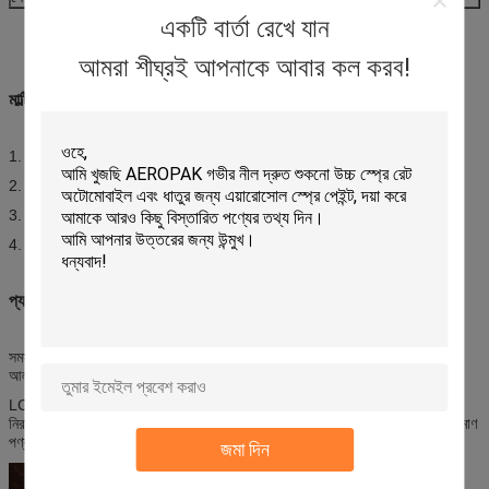
একটি বার্তা রেখে যান
আমরা শীঘ্রই আপনাকে আবার কল করব!
মাল্টি পারপাস স্প্রে লুবের সতর্কতা
1. তাপ, শিখা, স্পার্ক এবং ইগনিশনের অন্যান্য উত্স থেকে দূরে রাখুন।
2. একটি শীতল, শুষ্ক জায়গায় সংরক্ষণ করুন (45°C);সরাসরি সূর্যালোক এড়িয়ে চলুন।
3. ক্যানটিকে সংঘর্ষ, খোঁচা বা জ্বালিয়ে দেবেন না।
4. শিশুদের নাগালের বাইরে রাখুন।
প্যাকেজ
সমস্ত পণ্য অনুযায়ী 12 টুকরা / 24 টুকরা / একটি শক্ত কাগজে 48 টুকরা, প্রতিটি ক্যান
আলাদা করার জন্য ক্রসওয়াইজ কার্ড সহ, এবং প্রতিটি ক্যানকে স্ক্র্যাচিং থেকে রক্ষা করুন।
LCL দ্বারা পাঠানো হলে, আমরা সমস্ত পণ্য প্যালেটে প্যাক করব, এবং পরিবহনে পণ্যগুলিকে
নিরাপদ রাখতে প্লাস্টিকের ফিল্ম দিয়ে মুড়িয়ে রাখব, এবং নিশ্চিত করুন যে আপনি অর্ডারকৃত পরিমাণ
পণ্য পাবেন (পণ্যের ক্ষতি হবে না)।
জমা দিন