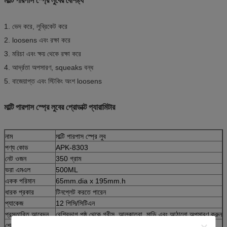
মাল্টি পারপাস স্প্রে লুবের বৈশিষ্ট্য
1. ভেদ করে, লুব্রিকেট করে
2. loosens এবং রক্ষা করে
3. মরিচা এবং ক্ষয় থেকে রক্ষা করে
4. আর্দ্রতা অপসারণ, squeaks বন্ধ
5. বাজেয়াপ্ত এবং স্টিকিং অংশ loosens
মাল্টি পারপাস স্প্রে লুবের প্রোডাক্ট প্যারামিটার
নাম
মাল্টি পারপাস স্প্রে লুব
পণ্য কোড
APK-8303
নেট ওজন
350 গ্রাম
ভরা এমএল
500ML
একক পরিমান
65mm.dia x 195mm.h
ধারক প্রকার
টিনপ্লেট করতে পারেন
প্যাকেজ
12 পিসি/সিটিএন
প্রস্তাবিত আবেদন
বেশিরভাগ পৃষ্ঠ থেকে গ্রীস, আলকাতরা, মাড়ি এবং আঠালো অপসারণ করুন
শেলফ জীবন
3 বছর