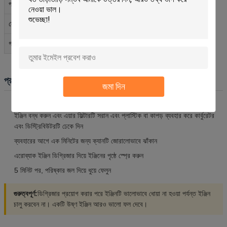
12pcs/ctn
প্যাকেজ
3 বছর
সেলফ লাইফ
না
গ্লাস বল
প্রয়োগের নির্দেশাবলী
জমা দিন
গ্রীস ও তেল গরম করার জন্য প্রায় 5 মিনিটের জন্য ইঞ্জিনকে অলস রাখুন
ইঞ্জিন বন্ধ করুন এবং এয়ার ফিল্টারটি সরান এবং প্লাস্টিক বা কাপড় ব্যবহার করে কার্বুরেটর
এবং ডিস্ট্রিবিউটরটি ঢেকে দিন
ব্যবহারের আগে এক মিনিটের জন্য ক্যানটি জোরালোভাবে ঝাঁকান
এরোব্যাক ইঞ্জিন ডিগ্রিজার দিয়ে ইঞ্জিনের পৃষ্ঠে স্প্রে করুন
5 মিনিট পর, পরিষ্কার জল দিয়ে ধুয়ে ফেলুন
গুরুত্বপূর্ণ:
ডিগ্রিজার প্রয়োগ করার পরে ইঞ্জিনটি ভালোভাবে ধোয়া না হওয়া পর্যন্ত ইঞ্জিন
চালু করবেন না। একটি উষ্ণ ইঞ্জিন আরও ভালো ফল দেবে।