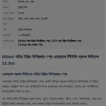
টাইপ:
ক্লিনার এবং ধোয়া
ক্ষমতা:
500 মিলি
শেলফ লাইফ:
3 বছর
পৃষ্ঠ পরিষ্কার
গ্রীস, ময়লা, আঠা, কার্বন, ইত্যাদি
করা:
নাম:
ইঞ্জিন ডিগ্রীজার
প্যাকেজ:
১২ পিসি/কার্টন
500ml কার ইঞ্জিন ডিগ্রীজার স্প্রে
TUV কার ইঞ্জিন ডিগ্রীজার স্প্রে
লক্ষণীয় করা:
,
,
12.3oz কার কেয়ার স্প্রে
500ml গাড়ির ইঞ্জিন ডিগ্রিজার স্প্রে এরোব্যাক টিইউভি দ্রাবক ভিত্তিক
12.3oz
এরোব্যাক দ্রাবক ভিত্তিক গাড়ির ইঞ্জিন ডিগ্রিজার স্প্রে
এরোব্যাক গাড়ির ইঞ্জিন ডিগ্রিজার স্প্রে একটি ঘনীভূত দ্রাবক-ভিত্তিক ডিগ্রিজার যা ইঞ্জিন,
সরঞ্জাম, যান্ত্রিক অংশ এবং কংক্রিটের উপর ব্যবহারের জন্য উপযুক্ত, রাবার এবং প্লাস্টিকের
উপাদানগুলির ক্ষতি না করে।
এই শক্তিশালী ডিগ্রিজার দ্রুত ময়লা, ধুলো, রাস্তার ময়লা, গ্রীস, তেল, আলকাতরা, মোম এবং
বিটুমিন জমাট অপসারণ করে, যখন সমস্ত ইঞ্জিন উপাদানগুলির জন্য নিরাপদ থাকে।