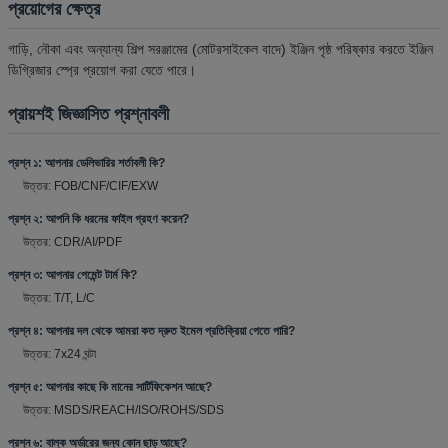
প্রয়োগের ক্ষেত্র
গাড়ি, নৌকা এবং অন্যান্য শিল্প সরঞ্জামের (মোটরসাইকেল বাদে) ইঞ্জিন পৃষ্ঠ পরিষ্কার করতে ইঞ্জিন
ডিগ্রিজার স্প্রে প্রয়োগ করা যেতে পারে।
প্রায়শই জিজ্ঞাসিত প্রশ্নাবলী
প্রশ্ন ১: আপনার ডেলিভারির শর্তাবলী কি?
উত্তর: FOB/CNF/CIF/EXW
প্রশ্ন ২: আপনি কি ধরনের ফাইল গ্রহণ করেন?
উত্তর: CDR/AI/PDF
প্রশ্ন ৩: আপনার পেমেন্ট টার্ম কি?
উত্তর: T/T, L/C
প্রশ্ন ৪: আপনার দল থেকে আমরা কত দ্রুত ইমেল প্রতিক্রিয়া পেতে পারি?
উত্তর: 7x24 ঘন্টা
প্রশ্ন ৫: আপনার কাছে কি মানের সার্টিফিকেশন আছে?
উত্তর: MSDS/REACH/ISO/ROHS/SDS
প্রশ্ন ৬: বাল্ক অর্ডারের জন্য কোন ছাড় আছে?