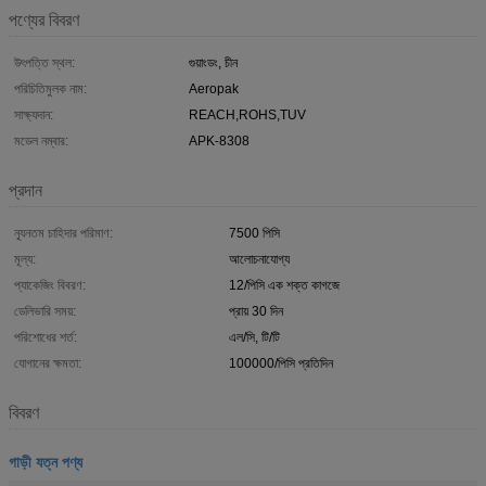
পণ্যের বিবরণ
উৎপত্তি স্থল:
গুয়াংডং, চীন
পরিচিতিমুলক নাম:
Aeropak
সাক্ষ্যদান:
REACH,ROHS,TUV
মডেল নম্বার:
APK-8308
প্রদান
ন্যূনতম চাহিদার পরিমাণ:
7500 পিসি
মূল্য:
আলোচনাযোগ্য
প্যাকেজিং বিবরণ:
12/পিসি এক শক্ত কাগজে
ডেলিভারি সময়:
প্রায় 30 দিন
পরিশোধের শর্ত:
এল/সি, টি/টি
যোগানের ক্ষমতা:
100000/পিসি প্রতিদিন
বিবরণ
গাড়ী যত্ন পণ্য