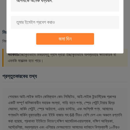
সরাসরি সূর্যালোক থেকে দূরে একটি শীতল জায়গায় সংরক্ষণ করুন
50°C / 122°F এর উপরে সংরক্ষণ করবেন না
কখনো চোখ বা মুখে স্প্রে করবেন না।
নিরাপত্তা সতর্কতা
জমা দিন
শিশুদের নাগালের বাইরে রাখুন। গিললে অবিলম্বে ডাক্তারের পরামর্শ নিন।
সতর্কতাঃ
ইচ্ছাকৃতভাবে বিষয়বস্তু শ্বাস দ্বারা ইচ্ছাকৃতভাবে অপব্যবহার ক্ষতিকারক বা
এমনকি মারাত্মক হতে পারে।
প্রস্তুতকারকের তথ্য
শেনজেন আই-লাইক ফাইন কেমিক্যাল কোং লিমিটেড, আই-লাইক ইন্ডাস্ট্রিজ গ্রুপের
একটি সম্পূর্ণ মালিকানাধীন সহায়ক সংস্থা, গাড়ি যত্ন পণ্য, স্প্রে পেইন্ট,টায়ার ছিদ্র
মেরামত, মার্কিং পেইন্ট, স্প্রে আঠালো, এয়ার ডাস্টার, এবং সংশ্লিষ্ট পণ্য. আমাদের
পণ্যগুলি মার্কিন যুক্তরাষ্ট্র এবং ইইউ বাজার সহ 68 টিরও বেশি দেশ এবং অঞ্চলে রপ্তানি
করা হয়েছে, প্রধানত ইইউতে বিতরণ,দক্ষিণ আমেরিকাএয়ারপ্যাক, দক্ষিণ আফ্রিকা,
অস্ট্রেলিয়া, মধ্যপ্রাচ্য এবং এশিয়ার দেশগুলোতে আমাদের বর্তমানে বিশ্বব্যাপী ১০টিরও