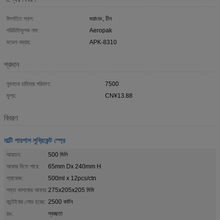
উৎপত্তি স্থল:
গুয়াংডং, চীন
পরিচিতিমুলক নাম:
Aeropak
মডেল নম্বার:
APK-8310
প্রদান
ন্যূনতম চাহিদার পরিমাণ:
7500
মূল্য:
CN¥13.88
বিবরণ
মাল্টি পারপাস লুব্রিকেন্ট স্প্রে
আয়তন:
500 মিলি
আকার দিতে পারে:
65mm Dx 240mm H
প্যাকেজ:
500ml x 12pcs/ctn
শক্ত কাগজের আকার:
275x205x205 মিমি
কন্টেইনার লোড হচ্ছে:
2500 কার্টন
রঙ:
স্বচ্ছতা