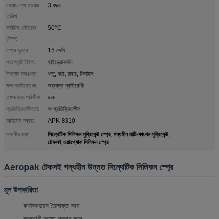
মেয়াদ শেষ হওয়ার
3 বছর
তারিখ:
সর্বাধিক স্টোরেজ
50°C
টেম্প:
স্প্রে দূরত্ব:
15 সেমি
প্রপেলান্ট টাইপ:
হাইড্রোকার্বন
উপাদান সামঞ্জস্য:
ধাতু, কাঠ, রাবার, ভিনাইল
জল প্রতিরোধের:
অত্যন্ত প্রতিরোধী
তাপমাত্রা পরিসীমা:
চরম
প্রতিক্রিয়াশীলতা:
অ প্রতিক্রিয়াশীল
আইটেম নম্বর:
APK-8310
সিন্থেটিক সিলিকন লুব্রিকেন্ট স্প্রে
গন্ধহীন মাল্টি-ফাংশন লুব্রিকেন্ট
লক্ষণীয় করা:
,
,
টেকসই এয়ারপ্যাক সিলিকন স্প্রে
Aeropak টেকসই গন্ধহীন উন্নত সিন্থেটিক সিলিকন স্প্রে
মূল উপকারিতা
কার্যকরভাবে তৈলাক্ত করে
জলরোধী সুরক্ষা প্রদান করে