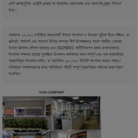
বেশি এক্সক্লুসিভ এজেন্সি রয়েছে যা আমাদের এয়ারপ্যাক এবং ক্যাপ্টেন ব্র্যান্ড বিতরণ
করে।
আমাদের ২০,০০০ বর্গমিটার কারখানাটি উন্নত উৎপাদন ও উন্নয়ন সুবিধা দিয়ে সজ্জিত, যা
ডক্টরেট, মাস্টার্স এবং স্নাতক ডিগ্রি সম্পন্ন শীর্ষ বিশেষজ্ঞদের দ্বারা সমর্থিত।আমরা
উন্নত উত্পাদন কৌশল ব্যবহার এবং ISO9001 সার্টিফিকেশন বজায় রাখাআমাদের
উৎপাদন সক্ষমতা রয়েছে সুসজ্জিত উৎপাদন কর্মশালার সাথে সম্পূর্ণ এবং অর্ধ-স্বয়ংক্রিয়
আমদানিকৃত উৎপাদন লাইন, যা প্রতিদিন ১৫০,০০০ ইউনিট উৎপাদন করতে সক্ষম।
ভবিষ্যতে সম্প্রসারণের জন্য অতিরিক্ত পাঁচটি সম্পূর্ণ স্বয়ংক্রিয় লাইনের জন্য স্থান
সংরক্ষিত.