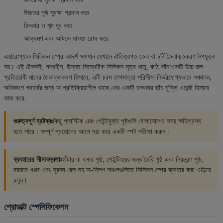
উচ্চতর পৃষ্ঠ সুরক্ষা প্রদান করে
চিৎকার ও শব্দ দূর করে
আক্রমণ এবং আটকে যাওয়া রোধ করে
এয়ারোপ্যাক সিলিকন স্প্রে আদর্শ সমাধান যেখানে ঐতিহ্যগত তেল বা চর্বি তৈলাক্তকরণ উপযুক্ত
নয়। এই টেকসই, গন্ধহীন, উন্নত সিন্থেটিক সিলিকন সূত্র ধাতু, কাঠ,কাঁচাএকটি উচ্চ জল
প্রতিরোধী মানের তৈলাক্তকরণ হিসাবে, এটি চরম তাপমাত্রা পরিসীমা নির্ভরযোগ্যভাবে সঞ্চালন,
অধিকাংশ পদার্থের জন্য অ প্রতিক্রিয়াশীল থাকে,এবং একটি চমৎকার ছাঁচ মুক্তি এজেন্ট হিসাবে
কাজ করে.
গুরুত্বপূর্ণ দ্রষ্টব্যঃ
কিছু প্লাস্টিক এবং পেইন্টযুক্ত পৃষ্ঠগুলি যোগাযোগের সময় ক্ষতিগ্রস্থ
হতে পারে। সম্পূর্ণ প্রয়োগের আগে দয়া করে একটি স্পট পরীক্ষা করুন।
ব্যবহারের সীমাবদ্ধতাঃ
হাঁটার বা বসার পৃষ্ঠ, পেইন্টিংয়ের জন্য তৈরি পৃষ্ঠ এবং নিয়ন্ত্রণ পৃষ্ঠ,
দরজার খপ্পর এবং সুরক্ষা রেল সহ অ-স্লিপ অঞ্চলগুলিতে সিলিকন স্প্রে ব্যবহার করা এড়িয়ে
চলুন।
প্রোডাক্ট স্পেসিফিকেশন