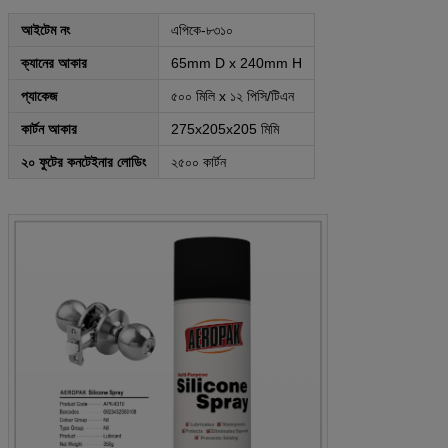
আইটেম নং
এপিকে-৮৩১০
ক্যানের আকার
65mm D x 240mm H
প্যাকেজ
৫০০ মিলি x ১২ পিসি/টিএন
কার্টন আকার
275x205x205 মিমি
২০ ফুটের কনটেইনার লোডিং
২৫০০ কার্টন