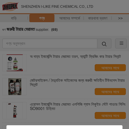
SHENZHEN I-LIKE FINE CHEMICAL CO., LTD
বাড়ি
পণ্য
আমাদের সম্পর্কে
কারখানা ভ্রমণ
>>
জরুরী টায়ার মেরামত
গুণ
supplier.
(69)
অ দাহ্য ইমার্জেন্সি টায়ার মেরামত তরল, অ্যান্টি ফ্রিজিং কার টায়ার সিলান্ট
আমাদের সাথে
যোগাযোগ করুন
মোটরসাইকেল / বৈদ্যুতিক সাইকেলের জন্য জরুরী ক্ষতিহীন টিউবলেস টায়ার
সিলেন্ট
আমাদের সাথে
যোগাযোগ করুন
এরোসল ইমার্জেন্সি টায়ার মেরামত এলপিজি গ্যাস লিকুইড স্টেট পাংচার সিলিং
SO9001 চিহ্নিত
আমাদের সাথে
যোগাযোগ করুন
স্প্রে ফোম ইমার্জেন্সি টায়ার মেরামত অটো টিউবলেস মোটরসাইকেল টায়ার