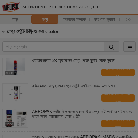
SHENZHEN I-LIKE FINE CHEMICAL CO., LTD
বাড়ি
পণ্য
আমাদের সম্পর্কে
কারখানা ভ্রমণ
>>
স্প্রে পেইন্ট চিহ্নিত করা
গুণ
supplier.
ওয়াটারপ্রুফিং 2k অ্যারোসল স্প্রে পেইন্ট স্ক্র্যাচ থেকে সুরক্ষা
আমাদের সাথে যোগাযোগ
করুন
রঙিন দস্তা ধাতু সুরক্ষা স্প্রে পেইন্ট নমনীয়তা সহজ অপারেশন
আমাদের সাথে যোগাযোগ
করুন
AEROPAK গভীর নীল দ্রুত শুকনো উচ্চ স্প্রে রেট অটোমোবাইল এবং
ধাতুর জন্য এয়ারোসোল স্প্রে পেইন্ট
আমাদের সাথে যোগাযোগ
করুন
অরেঞ্জ রেড এয়ারোসল স্প্রে পেইন্ট AEROPAK, MSDS এক্রাইলিক