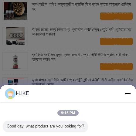
আলংকারিক গাড়ির অভ্যন্তরীণ প্লাস্টি ডিপ ক্যান ভালো অন্তরক বৈশিষ্ট্য
সহ
আমাদের সাথে যোগাযোগ
করুন
গাড়ির রিমের জন্য পিলযোগ্য প্লাস্টিক কোট স্প্রে পেইন্ট ঘর্ষণ প্রতিরোধের
আবহাওয়া প্রমাণ
আমাদের সাথে যোগাযোগ
করুন
গ্রাফিতি জাইলিন মুক্ত দ্রুত শুকনো স্প্রে পেইন্ট ইউভি প্রতিরোধী দারুণ
কন্ট্রোল ক্যাপ সহ
আমাদের সাথে যোগাযোগ
করুন
অ্যারোপাক গ্রাফিতি আর্ট স্প্রে পেইন্ট মন্টানা 400 মিলি আল্ট্রা অ্যাক্রিলিক
অ্যারোসল পেইন্ট
আমাদের সাথে যোগাযোগ
I-LIKE
করুন
Aeropak Griffiti Spray Paint 400ml Street Art Spray
Paint Multi Color ঐচ্ছিক
9:16 PM
আমাদের সাথে যোগাযোগ
করুন
Good day, what product are you looking for?
Aeropak 400ml গ্রাফিতি স্প্রে পেইন্ট হাই লাস্টার হাই কভারেজ
MSDS সার্টিফিকেট