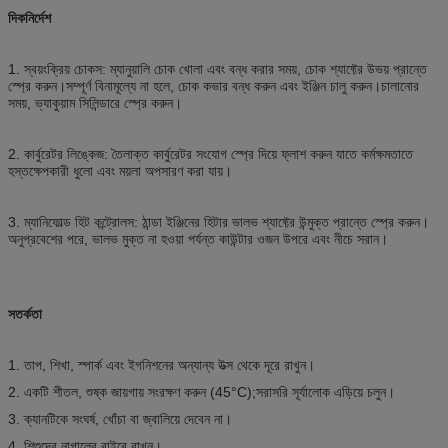
দিকনির্দেশ
1. স্বয়ংক্রিয় চোকস: ম্যানুয়ালি চোক খোলা এবং বন্ধ করার সময়, চোক শ্যাফ্টের উভয় প্রান্তে
স্প্রে করুন।সম্পূর্ণ বিনামূল্যে না হলে, চোক কভার বন্ধ করুন এবং ইঞ্জিন চালু করুন।চালানোর
সময়, ভ্যাকুয়াম সিলিন্ডারে স্প্রে করুন।
2. কার্বুরেটর লিঙ্কেজ: তৈলাক্ত কার্বুরেটর সংযোগ স্প্রে দিয়ে ফ্লাশ করুন যাতে কর্মক্ষমতাতে
হস্তক্ষেপকারী ধুলো এবং ময়লা অপসারণ করা যায়।
3. ম্যানিফোল্ড হিট কন্ট্রোলস: ঠান্ডা ইঞ্জিনের হিটার ভালভ শ্যাফ্টের উন্মুক্ত প্রান্তে স্প্রে করুন।
অনুপ্রবেশের পরে, ভালভ মুক্ত না হওয়া পর্যন্ত কাউন্টার ওজন উপরে এবং নীচে সরান।
সতর্কতা
1. তাপ, শিখা, স্পার্ক এবং ইগনিশনের অন্যান্য উত্স থেকে দূরে রাখুন।
2. একটি শীতল, শুষ্ক জায়গায় সংরক্ষণ করুন (45°C);সরাসরি সূর্যালোক এড়িয়ে চলুন।
3. ক্যানটিকে সংঘর্ষ, খোঁচা বা জ্বালিয়ে দেবেন না।
4. শিশুদের নাগালের বাইরে রাখুন।