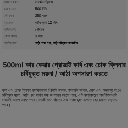
ব্যবহার করুন:
ইনজেক্টর ক্লিনার
ভরা এমএল:
500 মিলি
নেট ওজন:
350 গ্রাম
প্যাকেজ:
কার্টন প্রতি 12 পিসি
সার্টিফিকেট:
পৌঁছানো
শেলফ জীবন:
3 বছর
গাড়ী মোম পণ্য
গাড়ী পরিষ্কার রাসায়নিক
লক্ষণীয় করা:
,
500ml কার কেয়ার প্রোডাক্ট কার্ব এবং চোক ক্লিনার
চর্বিযুক্ত ময়লা / আঠা অপসারণ করতে
কার্ব এবং চোক ক্লিনার কার্যকরভাবে পিভিসি ভালভ, ইআরজি ভালভ, চোক এবং অন্যান্য অংশে
চর্বিযুক্ত ময়লা, আঠা এবং কার্বন জমা অপসারণ করতে পারে, এটি কার্বুরেটরের অবশিষ্টাংশগুলি
সহজেই ফ্লাশ করতে পারে।পণ্যটি তেল বাঁচাতে এবং গ্যাস দূষণ কমাতে দহন দক্ষতা বাড়াতে
পারে।