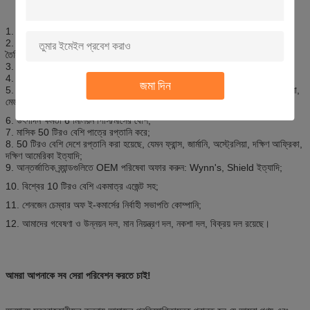
1. 1997 সালে প্রতিষ্ঠিত, প্রায় 15 বছরের ইতিহাস;
2. 2টি প্রধান কারখানার মালিক, একটি Zhongshan এরোসল তৈরিতে, একটি Foshan
তৈরির সিলেন্ট;
3. চারটি (4) প্রধান ব্র্যান্ড: আই-লাইক, ক্যাপ্টেন, আইম্যাক্স, কিং জয়েন;
4. ISO9001, TUV, ASTM, REACH, ইত্যাদি সার্টিফিকেট;
জমা দিন
5. 5টিরও বেশি B2B ওয়েবসাইটের গোল্ড সদস্য: আলিবাবা, আলিবাবা জাপান, আলিবাবা চায়না,
মেড-ইন-চীন, ইত্যাদি;
6. উৎপাদন ক্ষমতা 6 মিলিয়ন পিসি/মাসের বেশি;
7. মাসিক 50 টিরও বেশি পাত্রে রপ্তানি করে;
8. 50 টিরও বেশি দেশে রপ্তানি করা হয়েছে, যেমন ফ্রান্স, জার্মানি, অস্ট্রেলিয়া, দক্ষিণ আফ্রিকা,
দক্ষিণ আমেরিকা ইত্যাদি;
9. আন্তর্জাতিক ব্র্যান্ডগুলিতে OEM পরিষেবা অফার করুন: Wynn's, Shield ইত্যাদি;
10. বিশ্বের 10 টিরও বেশি একমাত্র এজেন্ট সহ;
11. শেনজেন চেম্বার অফ ই-কমার্সের নির্বাহী সভাপতি কোম্পানি;
12. আমাদের গবেষণা ও উন্নয়ন দল, মান নিয়ন্ত্রণ দল, নকশা দল, বিক্রয় দল রয়েছে।
আমরা আপনাকে সব সেরা পরিবেশন করতে চাই!