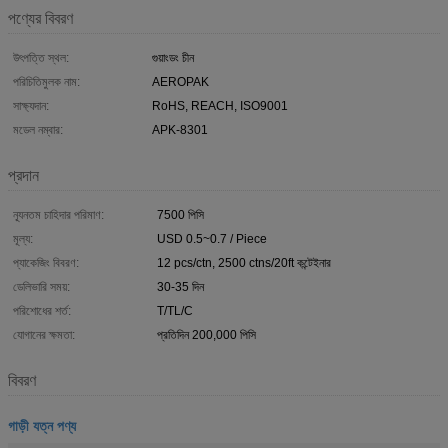
পণ্যের বিবরণ
উৎপত্তি স্থল:
গুয়াংডং চীন
পরিচিতিমুলক নাম:
AEROPAK
সাক্ষ্যদান:
RoHS, REACH, ISO9001
মডেল নম্বার:
APK-8301
প্রদান
ন্যূনতম চাহিদার পরিমাণ:
7500 পিসি
মূল্য:
USD 0.5~0.7 / Piece
প্যাকেজিং বিবরণ:
12 pcs/ctn, 2500 ctns/20ft কন্টেইনার
ডেলিভারি সময়:
30-35 দিন
পরিশোধের শর্ত:
T/TL/C
যোগানের ক্ষমতা:
প্রতিদিন 200,000 পিসি
বিবরণ
গাড়ী যত্ন পণ্য