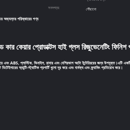
সনদপত্র:
পৌঁছানো
়ির অভ্যন্তর পরিষ্কারের পণ্য
েড কার কেয়ার প্রোডাক্টস হাই গ্লস রিজুভেনেটিং ফিনিশ 
 করে এবং ABS, প্লাস্টিক, ভিনাইল, রাবার এবং বেশিরভাগ অটো ইন্টেরিয়রের জন্য উপযুক্ত।এটি একট
ারের অ্যান্টি-স্ট্যাটিক প্রপার্টি ধুলো দূর করে এবং বার্ধক্য এবং ক্র্যাকিং প্রতিরোধ করে।