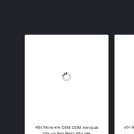
শিল্ড
গাড়ির টায়ারের জন্য OEM ODM Aeropak
হুইল ক্
হুইল এবং টায়ার ক্লিনার শাইন স্প্রে