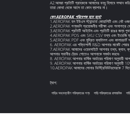
A2.আমরা প্রতিটি গ্রাহককে আমাদের বন্ধু হিসাবে সম্মান কর
তারা কোথা থেকে আসে তা কোন ব্যাপার না।
কেন AEROPAK পরিবেশক হতে হবে?
1.AEROPAK হল ইউএস স্ট্যান্ডার্ড কোয়ালিটি এবং নেট ও
2.AEROPAK পণ্যগুলি প্রয়োজনীয় পরীক্ষা এবং শংসাপত্
3.AEROPAK প্রতিটি আইটেম এবং প্রতিটি রঙের জন্য পৃথকভাবে
4.AEROPAK POS এবং SKU CSV তথ্য এবং ইংরেজি ফ্ল
5.AEROPAK PDF এবং মুদ্রিত ক্যাটালগ এবং কালারচার্ট
6. AEROPAK এর শক্তিশালী R&D আপনার মার্কেট শেয়ার 
7.AEROPAK আমাদের ওয়েবসাইটে আপনার তথ্য, ক্যান, ক্যাটা
আপনার স্থানীয় ট্রেড শোতেও আপনাকে সমর্থন করবে৷
8. AEROPAK আপনার বার্ষিক অর্ডারের পরিমাণ অনুযায়ী আ
9. AEROPAK আপনার বার্ষিক অর্ডারের পরিমাণ অনুযায়ী 1
10.AEROPAK আমাদের সোনার ডিস্ট্রিবিউটরদেরকে 7 দিনের 
ট্যাগ:
গাড়ির অভ্যন্তরীণ পরিষ্কারের পণ্য
গাড়ি পরিষ্কারের রাসায়নিক
গাড