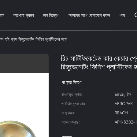
্কে
কারখানা ভ্রমণ
মান নিয়ন্ত্রণ
আমাদের সাথে যোগাযোগ করুন
খবর
্টস হাই গ্লস রিজুভেনেটিং ফিনিশ প্লাস্টিকের জন্য
রিচ সার্টিফিকেটেড কার কেয়ার প্
রিজুভেনেটিং ফিনিশ প্লাস্টিকের জ
পণ্যের বিবরণ:
উৎপত্তি স্থল:
গুয়াংডং, চীন
পরিচিতিমুলক নাম:
AEROPAK
সাক্ষ্যদান:
REACH
মডেল নম্বার:
APK-8302-