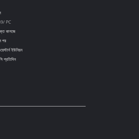
স
89/ PC
ক্ত কাগজে
িন পর
়েস্টার্ন ইউনিয়ন
 প্রতিদিন