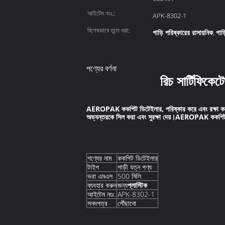
আইটেম নংঃ.:
APK-8302-1
বিশেষভাবে তুলে ধরা:
গাড়ি পরিষ্কারের রাসায়নিক
গাড
,
পণ্যের বর্ণনা
রিচ সার্টিফিকেট
AEROPAK
ককপিট ডিটেইলার
, পরিষ্কার করে এবং রক্ষা
অভ্যন্তরকে সিল করা এবং সুরক্ষা দেয়।AEROPAK ককপিট ডিটেইল
পণ্যের নাম
ককপিট ডিটেইলার
টাইপ
গাড়ী যত্ন পণ্য
ভরা এমএল
500 মিলি
ব্যবহার করুন
জন্য
প্লাস্টিক
আইটেম নংঃ.
APK-8302-1
সনদপত্র
পৌঁছানো