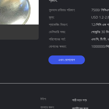
প্রদান:
ন্যূনতম চাহিদার পরিমাণ:
7500/ পিসিএ
মূল্য:
USD 1.2-2.
প্যাকেজিং বিবরণ:
12/পিসি এক শ
ডেলিভারি সময়:
পেমেন্টের 30 দ
পরিশোধের শর্ত:
এল/সি, টি/টি, ওয
যোগানের ক্ষমতা:
1000000/পিসি
এখন যোগাযোগ
টাইপ:
গাড়ী যত্ন পণ্য
ব্যবহার করুন:
প্লাস্টিকের জন্য