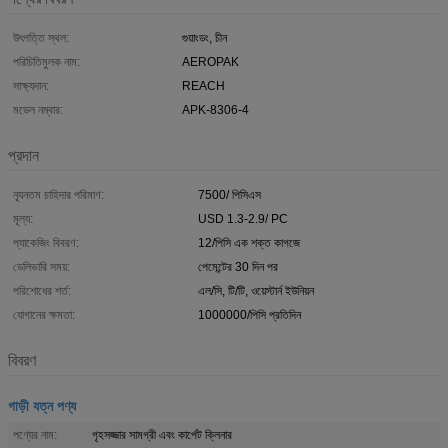
উৎপত্তি স্থল:
গুয়াংডং, চীন
পরিচিতিমুলক নাম:
AEROPAK
সাক্ষ্যদান:
REACH
মডেল নম্বার:
APK-8306-4
প্রদান
ন্যূনতম চাহিদার পরিমাণ:
7500/ পিসিএস
মূল্য:
USD 1.3-2.9/ PC
প্যাকেজিং বিবরণ:
12/পিসি এক শক্ত কাগজে
ডেলিভারি সময়:
পেমেন্টের 30 দিন পর
পরিশোধের শর্ত:
এল/সি, টি/টি, ওয়েস্টার্ন ইউনিয়ন
যোগানের ক্ষমতা:
1000000/পিসি প্রতিদিন
বিবরণ
গাড়ী যত্ন পণ্য
পণ্যের নাম:
গৃহসজ্জার সামগ্রী এবং কার্পেট ক্লিনার