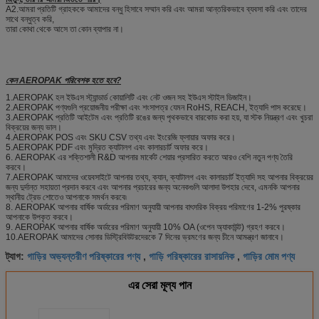
A2.আমরা প্রতিটি গ্রাহককে আমাদের বন্ধু হিসাবে সম্মান করি এবং আমরা আন্তরিকভাবে ব্যবসা করি এবং তাদের
সাথে বন্ধুত্ব করি,
তারা কোথা থেকে আসে তা কোন ব্যাপার না।
কেন AEROPAK পরিবেশক হতে হবে?
1.AEROPAK হল ইউএস স্ট্যান্ডার্ড কোয়ালিটি এবং নেট ওজন সহ ইউএস স্টাইল ডিজাইন।
2.AEROPAK পণ্যগুলি প্রয়োজনীয় পরীক্ষা এবং শংসাপত্র যেমন RoHS, REACH, ইত্যাদি পাস করেছে।
3.AEROPAK প্রতিটি আইটেম এবং প্রতিটি রঙের জন্য পৃথকভাবে বারকোড করা হয়, যা স্টক নিয়ন্ত্রণ এবং খুচরা
বিক্রয়ের জন্য ভাল।
4.AEROPAK POS এবং SKU CSV তথ্য এবং ইংরেজি ফ্লায়ার অফার করে।
5.AEROPAK PDF এবং মুদ্রিত ক্যাটালগ এবং কালারচার্ট অফার করে।
6. AEROPAK এর শক্তিশালী R&D আপনার মার্কেট শেয়ার প্রসারিত করতে আরও বেশি নতুন পণ্য তৈরি
করবে।
7.AEROPAK আমাদের ওয়েবসাইটে আপনার তথ্য, ক্যান, ক্যাটালগ এবং কালারচার্ট ইত্যাদি সহ আপনার বিক্রয়ের
জন্য দুর্দান্ত সহায়তা প্রদান করবে এবং আপনার প্রচারের জন্য অনেকগুলি আলাদা উপহার দেবে, এমনকি আপনার
স্থানীয় ট্রেড শোতেও আপনাকে সমর্থন করবে৷
8. AEROPAK আপনার বার্ষিক অর্ডারের পরিমাণ অনুযায়ী আপনার বাৎসরিক বিক্রয় পরিমাণের 1-2% পুরষ্কার
আপনাকে উপকৃত করবে।
9. AEROPAK আপনার বার্ষিক অর্ডারের পরিমাণ অনুযায়ী 10% OA (ওপেন অ্যাকাউন্ট) গ্রহণ করবে।
10.AEROPAK আমাদের সোনার ডিস্ট্রিবিউটরদেরকে 7 দিনের ভ্রমণের জন্য চীনে আমন্ত্রণ জানাবে।
গাড়ির অভ্যন্তরীণ পরিষ্কারের পণ্য
গাড়ি পরিষ্কারের রাসায়নিক
গাড়ির মোম পণ্য
ট্যাগ:
,
,
এর সেরা মূল্য পান