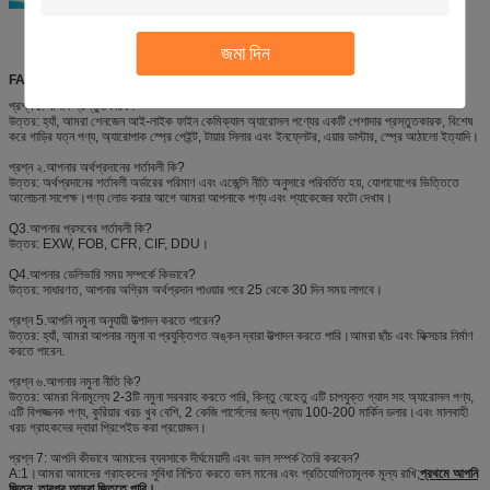
জমা দিন
FAQ
প্রশ্ন ১.আপনি প্রস্তুতকারক?
উত্তর: হ্যাঁ, আমরা শেনজেন আই-লাইক ফাইন কেমিক্যাল অ্যারোসল পণ্যের একটি পেশাদার প্রস্তুতকারক, বিশেষ
করে গাড়ির যত্ন পণ্য, অ্যারোপাক স্প্রে পেইন্ট, টায়ার সিলার এবং ইনফ্লেটর, এয়ার ডাস্টার, স্প্রে আঠালো ইত্যাদি।
প্রশ্ন ২.আপনার অর্থপ্রদানের শর্তাবলী কি?
উত্তর: অর্থপ্রদানের শর্তাবলী অর্ডারের পরিমাণ এবং এজেন্সি নীতি অনুসারে পরিবর্তিত হয়, যোগাযোগের ভিত্তিতে
আলোচনা সাপেক্ষ।পণ্য লোড করার আগে আমরা আপনাকে পণ্য এবং প্যাকেজের ফটো দেখাব।
Q3.আপনার প্রসবের শর্তাবলী কি?
উত্তর: EXW, FOB, CFR, CIF, DDU।
Q4.আপনার ডেলিভারি সময় সম্পর্কে কিভাবে?
উত্তর: সাধারণত, আপনার অগ্রিম অর্থপ্রদান পাওয়ার পরে 25 থেকে 30 দিন সময় লাগবে।
প্রশ্ন 5.আপনি নমুনা অনুযায়ী উত্পাদন করতে পারেন?
উত্তর: হ্যাঁ, আমরা আপনার নমুনা বা প্রযুক্তিগত অঙ্কন দ্বারা উত্পাদন করতে পারি।আমরা ছাঁচ এবং ফিক্সচার নির্মাণ
করতে পারেন.
প্রশ্ন ৬.আপনার নমুনা নীতি কি?
উত্তর: আমরা বিনামূল্যে 2-3টি নমুনা সরবরাহ করতে পারি, কিন্তু যেহেতু এটি চাপযুক্ত গ্যাস সহ অ্যারোসল পণ্য,
এটি বিপজ্জনক পণ্য, কুরিয়ার খরচ খুব বেশি, 2 কেজি পার্সেলের জন্য প্রায় 100-200 মার্কিন ডলার।এবং মালবাহী
খরচ গ্রাহকদের দ্বারা প্রিপেইড করা প্রয়োজন।
প্রশ্ন 7: আপনি কীভাবে আমাদের ব্যবসাকে দীর্ঘমেয়াদী এবং ভাল সম্পর্ক তৈরি করবেন?
A:1।আমরা আমাদের গ্রাহকদের সুবিধা নিশ্চিত করতে ভাল মানের এবং প্রতিযোগিতামূলক মূল্য রাখি;
প্রথমে আপনি
জিতুন, তারপর আমরা জিততে পারি।